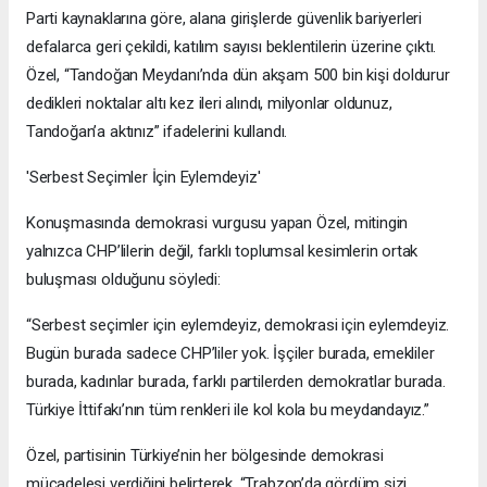
Parti kaynaklarına göre, alana girişlerde güvenlik bariyerleri
defalarca geri çekildi, katılım sayısı beklentilerin üzerine çıktı.
Özel, “Tandoğan Meydanı’nda dün akşam 500 bin kişi doldurur
dedikleri noktalar altı kez ileri alındı, milyonlar oldunuz,
Tandoğan’a aktınız” ifadelerini kullandı.
'Serbest Seçimler İçin Eylemdeyiz'
Konuşmasında demokrasi vurgusu yapan Özel, mitingin
yalnızca CHP’lilerin değil, farklı toplumsal kesimlerin ortak
buluşması olduğunu söyledi:
“Serbest seçimler için eylemdeyiz, demokrasi için eylemdeyiz.
Bugün burada sadece CHP’liler yok. İşçiler burada, emekliler
burada, kadınlar burada, farklı partilerden demokratlar burada.
Türkiye İttifakı’nın tüm renkleri ile kol kola bu meydandayız.”
Özel, partisinin Türkiye’nin her bölgesinde demokrasi
mücadelesi verdiğini belirterek, “Trabzon’da gördüm sizi,