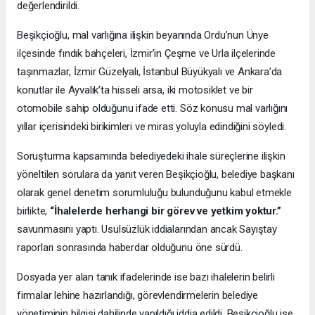
değerlendirildi.
Beşikçioğlu, mal varlığına ilişkin beyanında Ordu’nun Ünye
ilçesinde fındık bahçeleri, İzmir’in Çeşme ve Urla ilçelerinde
taşınmazlar, İzmir Güzelyalı, İstanbul Büyükyalı ve Ankara’da
konutlar ile Ayvalık’ta hisseli arsa, iki motosiklet ve bir
otomobile sahip olduğunu ifade etti. Söz konusu mal varlığını
yıllar içerisindeki birikimleri ve miras yoluyla edindiğini söyledi.
Soruşturma kapsamında belediyedeki ihale süreçlerine ilişkin
yöneltilen sorulara da yanıt veren Beşikçioğlu, belediye başkanı
olarak genel denetim sorumluluğu bulunduğunu kabul etmekle
birlikte,
“İhalelerde herhangi bir görev ve yetkim yoktur.”
savunmasını yaptı. Usulsüzlük iddialarından ancak Sayıştay
raporları sonrasında haberdar olduğunu öne sürdü.
Dosyada yer alan tanık ifadelerinde ise bazı ihalelerin belirli
firmalar lehine hazırlandığı, görevlendirmelerin belediye
yönetiminin bilgisi dahilinde yapıldığı iddia edildi. Beşikçioğlu ise