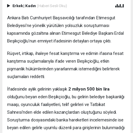
Erkek
|
Kadın
(Haberi Sesli Oku)
Ankara Batı Cumhuriyet Başsavcılığı tarafından Etimesgut
Belediyesi’ne yönelik yürütülen yolsuzluk soruşturması
kapsamında gözaltına alınan Etimesgut Belediye Başkanı Erdal
Beşikçioğlu’nun emniyet ifadesinin detayları ortaya çıktı.
Rüşvet, irtikap, ihaleye fesat karıştırma ve edimin ifasına fesat
karıştırma suçlamalarıyla ifade veren Beşikçioğlu, etkin
pişmanlık hükümlerinden yararlanmak istemediğini belirterek
suçlamaları reddetti.
İfadesinde aylık gelirinin yaklaşık
2 milyon 500 bin lira
olduğunu beyan eden Beşikçioğlu, bu gelirin belediye başkanlığı
maaşı, oyunculuk faaliyetleri, telif gelirleri ve Tatbikat
Sahnesi’nden elde edilen kazançlardan oluştuğunu söyledi.
Soruşturma dosyasındaki banka hareketleri incelemesinde ise
beyan edilen gelirle uyumlu düzenli para girişlerinin bulunmadığı