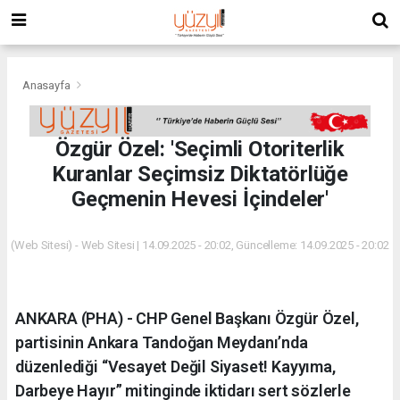
Anasayfa
Özgür Özel: 'Seçimli Otoriterlik
Kuranlar Seçimsiz Diktatörlüğe
Geçmenin Hevesi İçindeler'
(Web Sitesi) - Web Sitesi | 14.09.2025 - 20:02, Güncelleme: 14.09.2025 - 20:02
ANKARA (PHA) - CHP Genel Başkanı Özgür Özel,
partisinin Ankara Tandoğan Meydanı’nda
düzenlediği “Vesayet Değil Siyaset! Kayyıma,
Darbeye Hayır” mitinginde iktidarı sert sözlerle