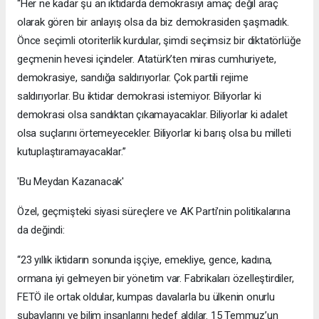
“Her ne kadar şu an iktidarda demokrasiyi amaç değil araç
olarak gören bir anlayış olsa da biz demokrasiden şaşmadık.
Önce seçimli otoriterlik kurdular, şimdi seçimsiz bir diktatörlüğe
geçmenin hevesi içindeler. Atatürk’ten miras cumhuriyete,
demokrasiye, sandığa saldırıyorlar. Çok partili rejime
saldırıyorlar. Bu iktidar demokrasi istemiyor. Biliyorlar ki
demokrasi olsa sandıktan çıkamayacaklar. Biliyorlar ki adalet
olsa suçlarını örtemeyecekler. Biliyorlar ki barış olsa bu milleti
kutuplaştıramayacaklar.”
'Bu Meydan Kazanacak'
Özel, geçmişteki siyasi süreçlere ve AK Parti’nin politikalarına
da değindi:
“23 yıllık iktidarın sonunda işçiye, emekliye, gence, kadına,
ormana iyi gelmeyen bir yönetim var. Fabrikaları özelleştirdiler,
FETÖ ile ortak oldular, kumpas davalarla bu ülkenin onurlu
subaylarını ve bilim insanlarını hedef aldılar. 15 Temmuz’un