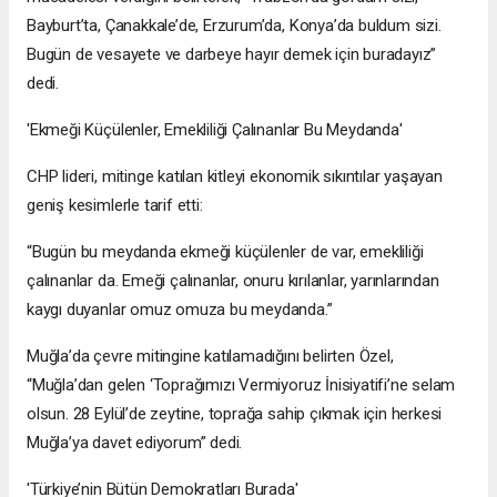
Bayburt’ta, Çanakkale’de, Erzurum’da, Konya’da buldum sizi.
Bugün de vesayete ve darbeye hayır demek için buradayız”
dedi.
'Ekmeği Küçülenler, Emekliliği Çalınanlar Bu Meydanda'
CHP lideri, mitinge katılan kitleyi ekonomik sıkıntılar yaşayan
geniş kesimlerle tarif etti:
“Bugün bu meydanda ekmeği küçülenler de var, emekliliği
çalınanlar da. Emeği çalınanlar, onuru kırılanlar, yarınlarından
kaygı duyanlar omuz omuza bu meydanda.”
Muğla’da çevre mitingine katılamadığını belirten Özel,
“Muğla’dan gelen ‘Toprağımızı Vermiyoruz İnisiyatifi’ne selam
olsun. 28 Eylül’de zeytine, toprağa sahip çıkmak için herkesi
Muğla’ya davet ediyorum” dedi.
'Türkiye’nin Bütün Demokratları Burada'