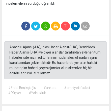
incelemelerin sürdüğü öğrenildi.
Anadolu Ajansı (AA), İhlas Haber Ajansı (İHA), Demirören
Haber Ajansı (DHA) ve diğer ajanslar tarafından eklenen tüm
haberler, sitemizin editörlerinin müdahalesi olmadan ajans
kanallarından çekilmektedir. Bu haberlerde yer alan hukuki
muhataplar haberi geçen ajanslar olup sitemizin hiç bir
editörü sorumlu tutulamaz...
#Erdal Beşikçioğlu
#ankara
#emniyet ifadesi
#Rüşvet
#Yolsuzluk