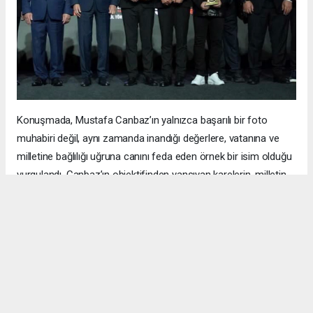
Konuşmada, Mustafa Canbaz’ın yalnızca başarılı bir foto
muhabiri değil, aynı zamanda inandığı değerlere, vatanına ve
milletine bağlılığı uğruna canını feda eden örnek bir isim olduğu
vurgulandı. Canbaz’ın objektifinden yansıyan karelerin, milletin
hafızasında unutulmaz izler bıraktığı ifade edildi.
Yarışmanın, 15 Temmuz darbe girişiminin hafızalarda canlı
tutulmasına ve şehitlerin hatırasının gelecek nesillere
aktarılmasına önemli katkı sunduğu belirtilirken, dereceye giren
yarışmacılar ile yarışmaya katılan tüm fotoğrafçılar tebrik edildi.
Yaslı Ada’nın manevi atmosferinde gerçekleştirilen törende, bu