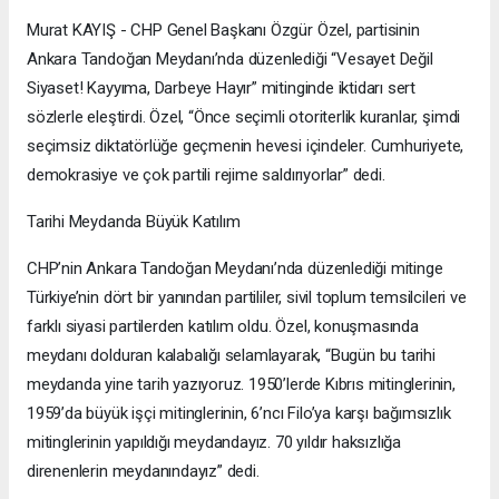
Murat KAYIŞ - CHP Genel Başkanı Özgür Özel, partisinin
Ankara Tandoğan Meydanı’nda düzenlediği “Vesayet Değil
Siyaset! Kayyıma, Darbeye Hayır” mitinginde iktidarı sert
sözlerle eleştirdi. Özel, “Önce seçimli otoriterlik kuranlar, şimdi
seçimsiz diktatörlüğe geçmenin hevesi içindeler. Cumhuriyete,
demokrasiye ve çok partili rejime saldırıyorlar” dedi.
Tarihi Meydanda Büyük Katılım
CHP’nin Ankara Tandoğan Meydanı’nda düzenlediği mitinge
Türkiye’nin dört bir yanından partililer, sivil toplum temsilcileri ve
farklı siyasi partilerden katılım oldu. Özel, konuşmasında
meydanı dolduran kalabalığı selamlayarak, “Bugün bu tarihi
meydanda yine tarih yazıyoruz. 1950’lerde Kıbrıs mitinglerinin,
1959’da büyük işçi mitinglerinin, 6’ncı Filo’ya karşı bağımsızlık
mitinglerinin yapıldığı meydandayız. 70 yıldır haksızlığa
direnenlerin meydanındayız” dedi.