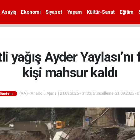
Asayiş
Ekonomi
Siyaset
Yaşam
Kültür-Sanat
Eğitim
li yağış Ayder Yaylası’nı 
kişi mahsur kaldı
(AA) - Anadolu Ajansı | 21.09.2025 - 01:33, Güncelleme: 21.09.2025 - 0
Gündem