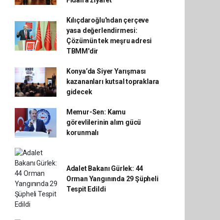
Fidan'a ziyaret
Kılıçdaroğlu'ndan çerçeve
yasa değerlendirmesi:
Çözümün tek meşru adresi
TBMM'dir
Konya’da Siyer Yarışması
kazananları kutsal topraklara
gidecek
Memur-Sen: Kamu
görevlilerinin alım gücü
korunmalı
Adalet Bakanı Gürlek: 44
Orman Yangınında 29 Şüpheli
Tespit Edildi