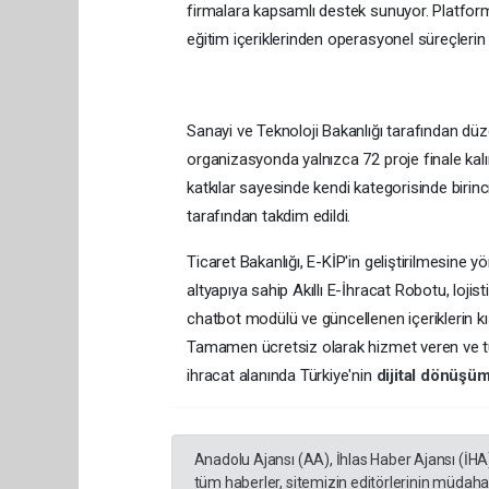
firmalara kapsamlı destek sunuyor. Platform;
eğitim içeriklerinden operasyonel süreçlerin
Sanayi ve Teknoloji Bakanlığı tarafından düze
organizasyonda yalnızca 72 proje finale kalı
katkılar sayesinde kendi kategorisinde birinc
tarafından takdim edildi.
Ticaret Bakanlığı, E-KİP'in geliştirilmesine
altyapıya sahip Akıllı E-İhracat Robotu, lojis
chatbot modülü ve güncellenen içeriklerin kı
Tamamen ücretsiz olarak hizmet veren ve tü
ihracat alanında Türkiye'nin
dijital dönüşü
Anadolu Ajansı (AA), İhlas Haber Ajansı (İHA
tüm haberler, sitemizin editörlerinin müdaha