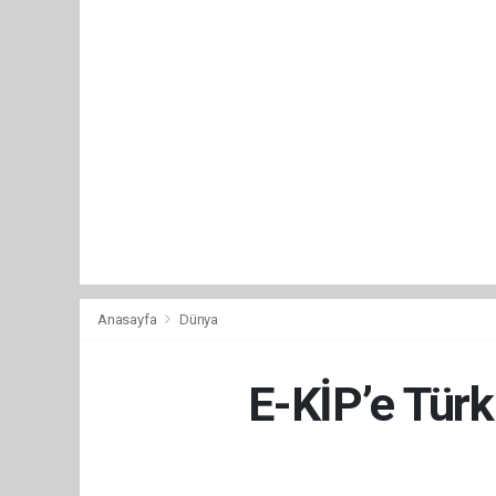
Anasayfa
Dünya
E-KİP’e Türk