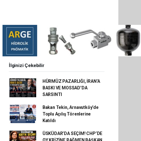
İlginizi Çekebilir
HÜRMÜZ PAZARLIĞI, İRAN’A
BASKI VE MOSSAD’DA
SARSINTI
Bakan Tekin, Arnavutköy’de
Toplu Açılış Törenlerine
Katıldı
ÜSKÜDAR’DA SEÇİM! CHP’DE
OY KRİZİNE RAĞMEN BAŞKAN