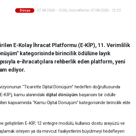
07.08.2026 - 10:06, Güncelleme: 07.08.2026 - 12:35
Dünya
irilen E-Kolay İhracat Platformu (E-KİP), 11. Verimlilik
önüşüm" kategorisinde birincilik ödülüne layık
pısıyla e-ihracatçılara rehberlik eden platform, yeni
vam ediyor.
ı vizyonunun "Ticarette Dijital Dönüşüm" hedefleri doğrultusunda
(E-KİP), kamu alanındaki
dijital dönüşüm
başarısını bir ödülle
dülleri kapsamında "Kamu-Dijital Dönüşüm" kategorisinde birincilik elde
 geliştirilen E-KİP, 12 entegre modülü, kullanıcı dostu arayüzü ve
başlamak isteyen ya da mevcut faaliyetlerini büyütmeyi hedefleyen