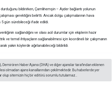
men durduğunu bildirirken, Çamlıhemşin – Ayder bağlantı yolunun
çalışması gerektiğini belirtti. Ancak dolgu çalışmalarının hava
a 5 gün sürebileceği ifade edildi.
venliğinin sağlandığını ve olası acil durumlar için ekiplerin hazır
ektrik ve temel ihtiyaçların sağlanabilmesi için koordineli bir çalışmanın
arak yakın köylerde ağırlanabileceği bildirildi.
), Demirören Haber Ajansı (DHA) ve diğer ajanslar tarafından eklenen
lesi olmadan ajans kanallarından çekilmektedir. Bu haberlerde yer
 olup sitemizin hiç bir editörü sorumlu tutulamaz...