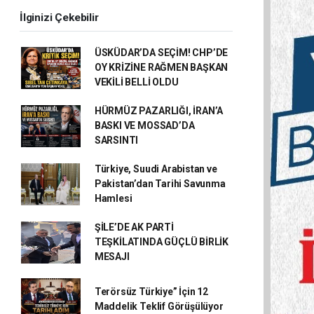
İlginizi Çekebilir
ÜSKÜDAR’DA SEÇİM! CHP’DE
OY KRİZİNE RAĞMEN BAŞKAN
VEKİLİ BELLİ OLDU
HÜRMÜZ PAZARLIĞI, İRAN’A
BASKI VE MOSSAD’DA
SARSINTI
Türkiye, Suudi Arabistan ve
Pakistan’dan Tarihi Savunma
Hamlesi
ŞİLE’DE AK PARTİ
TEŞKİLATINDA GÜÇLÜ BİRLİK
MESAJI
Terörsüz Türkiye” İçin 12
Maddelik Teklif Görüşülüyor