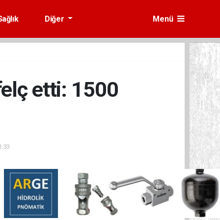
Sağlık
Diğer
Menü
felç etti: 1500
1:33