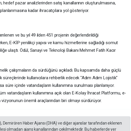
 hedef pazar analizlerinden satış kanallarının oluşturulmasına,
 planlanmasına kadar ihracatçılara yol gösteriyor.
nlenen ve bu yıl 49 ilden 451 projenin değerlendirildiği
rken, E-KİP yenilikçi yapısı ve kamu hizmetlerine sağladığı somut
iliğe ulaştı. Ödül, Sanayi ve Teknoloji Bakanı Mehmet Fatih Kacır
 yönelik çalışmaların da sürdüğünü açıkladı. Bu kapsamda daha güçlü
tik süreçlerinde kullanıcılara rehberlik edecek "Adım Adım Lojistik"
sa süre içinde vatandaşların kullanımına sunulması planlanıyor.
m vatandaşların kullanımına açık olan E-Kolay İhracat Platformu, e-
m
vizyonunun önemli araçlarından biri olmayı sürdürüyor.
), Demirören Haber Ajansı (DHA) ve diğer ajanslar tarafından eklenen
lesi olmadan ajans kanallarından çekilmektedir. Bu haberlerde yer