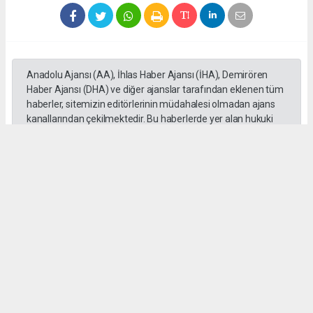
Anadolu Ajansı (AA), İhlas Haber Ajansı (İHA), Demirören
Haber Ajansı (DHA) ve diğer ajanslar tarafından eklenen tüm
haberler, sitemizin editörlerinin müdahalesi olmadan ajans
kanallarından çekilmektedir. Bu haberlerde yer alan hukuki
muhataplar haberi geçen ajanslar olup sitemizin hiç bir
editörü sorumlu tutulamaz...
#Cüneyt Yüksel
#Ak Parti
#Milletvekili
#İstanbul
#Esnaf
#Ziyaretleri
#Vatandaşlar
haber paketi
haber scripti
haber yazılımı
Tüm hakları saklı tutulmaktadır.Copyright 2026©