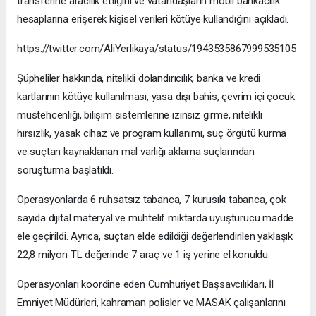
transferine aracılık ettiğini ve vatandaşların mobil bankacılık
hesaplarına erişerek kişisel verileri kötüye kullandığını açıkladı.
https://twitter.com/AliYerlikaya/status/1943535867999535105
Şüpheliler hakkında, nitelikli dolandırıcılık, banka ve kredi
kartlarının kötüye kullanılması, yasa dışı bahis, çevrim içi çocuk
müstehcenliği, bilişim sistemlerine izinsiz girme, nitelikli
hırsızlık, yasak cihaz ve program kullanımı, suç örgütü kurma
ve suçtan kaynaklanan mal varlığı aklama suçlarından
soruşturma başlatıldı.
Operasyonlarda 6 ruhsatsız tabanca, 7 kurusıkı tabanca, çok
sayıda dijital materyal ve muhtelif miktarda uyuşturucu madde
ele geçirildi. Ayrıca, suçtan elde edildiği değerlendirilen yaklaşık
22,8 milyon TL değerinde 7 araç ve 1 iş yerine el konuldu.
Operasyonları koordine eden Cumhuriyet Başsavcılıkları, İl
Emniyet Müdürleri, kahraman polisler ve MASAK çalışanlarını