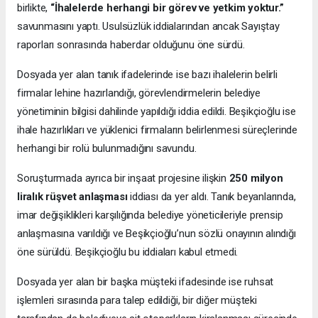
birlikte,
“İhalelerde herhangi bir görev ve yetkim yoktur.”
savunmasını yaptı. Usulsüzlük iddialarından ancak Sayıştay
raporları sonrasında haberdar olduğunu öne sürdü.
Dosyada yer alan tanık ifadelerinde ise bazı ihalelerin belirli
firmalar lehine hazırlandığı, görevlendirmelerin belediye
yönetiminin bilgisi dahilinde yapıldığı iddia edildi. Beşikçioğlu ise
ihale hazırlıkları ve yüklenici firmaların belirlenmesi süreçlerinde
herhangi bir rolü bulunmadığını savundu.
Soruşturmada ayrıca bir inşaat projesine ilişkin
250 milyon
liralık rüşvet anlaşması
iddiası da yer aldı. Tanık beyanlarında,
imar değişiklikleri karşılığında belediye yöneticileriyle prensip
anlaşmasına varıldığı ve Beşikçioğlu’nun sözlü onayının alındığı
öne sürüldü. Beşikçioğlu bu iddiaları kabul etmedi.
Dosyada yer alan bir başka müşteki ifadesinde ise ruhsat
işlemleri sırasında para talep edildiği, bir diğer müşteki