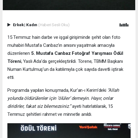
Erkek
|
Kadın
(Haberi Sesli Oku)
15 Temmuz hain darbe ve işgal girişiminde şehit olan foto
muhabiri Mustafa Canbaz’ın anısını yaşatmak amacıyla
düzenlenen
5. Mustafa Canbaz Fotoğraf Yarışması Ödül
Töreni
, Yaslı Ada’da gerçekleştirildi. Törene, TBMM Başkanı
Numan Kurtulmuş’un da katılımıyla çok sayıda davetli iştirak
etti.
Programda yapılan konuşmada, Kur’an-ı Kerim’deki
“Allah
yolunda öldürülenler için ‘ölüler’ demeyin. Hayır, onlar
diridirler, fakat siz bilemezsiniz.”
ayeti hatırlatılarak, 15
Temmuz şehitleri rahmet ve minnetle anıldı.