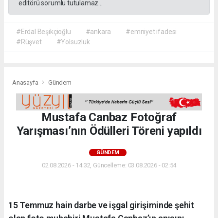
editörü sorumlu tutulamaz...
#Erdal Beşikçioğlu
#ankara
#emniyet ifadesi
#Rüşvet
#Yolsuzluk
Anasayfa
Gündem
Mustafa Canbaz Fotoğraf
Yarışması’nın Ödülleri Töreni yapıldı
GÜNDEM
02.08.2026 - 14:32, Güncelleme: 03.08.2026 - 02:54
15 Temmuz hain darbe ve işgal girişiminde şehit