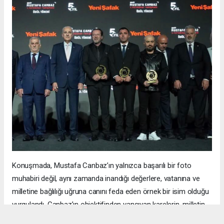
Konuşmada, Mustafa Canbaz’ın yalnızca başarılı bir foto
muhabiri değil, aynı zamanda inandığı değerlere, vatanına ve
milletine bağlılığı uğruna canını feda eden örnek bir isim olduğu
vurgulandı. Canbaz’ın objektifinden yansıyan karelerin, milletin
hafızasında unutulmaz izler bıraktığı ifade edildi.