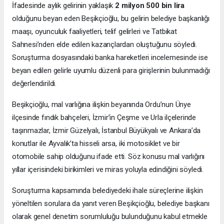
İfadesinde aylık gelirinin yaklaşık
2 milyon 500 bin lira
olduğunu beyan eden Beşikçioğlu, bu gelirin belediye başkanlığı
maaşı, oyunculuk faaliyetleri, telif gelirleri ve Tatbikat
Sahnesi’nden elde edilen kazançlardan oluştuğunu söyledi.
Soruşturma dosyasındaki banka hareketleri incelemesinde ise
beyan edilen gelirle uyumlu düzenli para girişlerinin bulunmadığı
değerlendirildi.
Beşikçioğlu, mal varlığına ilişkin beyanında Ordu’nun Ünye
ilçesinde fındık bahçeleri, İzmir’in Çeşme ve Urla ilçelerinde
taşınmazlar, İzmir Güzelyalı, İstanbul Büyükyalı ve Ankara’da
konutlar ile Ayvalık’ta hisseli arsa, iki motosiklet ve bir
otomobile sahip olduğunu ifade etti. Söz konusu mal varlığını
yıllar içerisindeki birikimleri ve miras yoluyla edindiğini söyledi.
Soruşturma kapsamında belediyedeki ihale süreçlerine ilişkin
yöneltilen sorulara da yanıt veren Beşikçioğlu, belediye başkanı
olarak genel denetim sorumluluğu bulunduğunu kabul etmekle