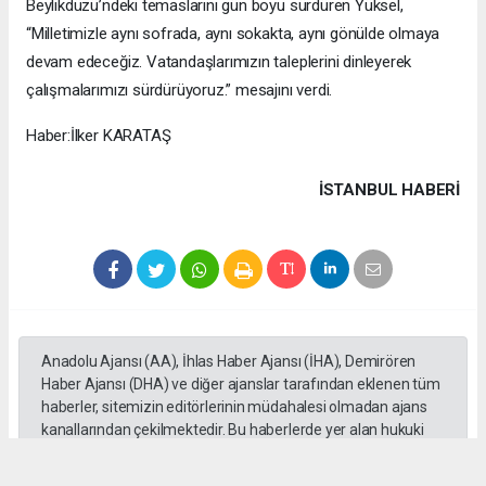
Beylikdüzü’ndeki temaslarını gün boyu sürdüren Yüksel,
“Milletimizle aynı sofrada, aynı sokakta, aynı gönülde olmaya
devam edeceğiz. Vatandaşlarımızın taleplerini dinleyerek
çalışmalarımızı sürdürüyoruz.” mesajını verdi.
Haber:İlker KARATAŞ
İSTANBUL HABERİ
Anadolu Ajansı (AA), İhlas Haber Ajansı (İHA), Demirören
Haber Ajansı (DHA) ve diğer ajanslar tarafından eklenen tüm
haberler, sitemizin editörlerinin müdahalesi olmadan ajans
kanallarından çekilmektedir. Bu haberlerde yer alan hukuki
muhataplar haberi geçen ajanslar olup sitemizin hiç bir
editörü sorumlu tutulamaz...