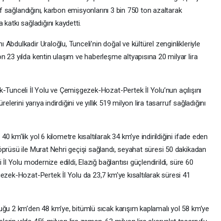
ruf sağlandığını, karbon emisyonlarını 3 bin 750 ton azaltarak
katkı sağladığını kaydetti.
bdulkadir Uraloğlu, Tunceli’nin doğal ve kültürel zenginlikleriyle
 23 yılda kentin ulaşım ve haberleşme altyapısına 20 milyar lira
-Tunceli İl Yolu ve Çemişgezek-Hozat-Pertek İl Yolu’nun açılışını
elerini yarıya indirdiğini ve yıllık 519 milyon lira tasarruf sağladığını
 km’lik yol 6 kilometre kısaltılarak 34 km’ye indirildiğini ifade eden
öprüsü ile Murat Nehri geçişi sağlandı, seyahat süresi 50 dakikadan
İl Yolu modernize edildi, Elazığ bağlantısı güçlendirildi, süre 60
ezek-Hozat-Pertek İl Yolu da 23,7 km’ye kısaltılarak süresi 41
uğu 2 km’den 48 km’ye, bitümlü sıcak karışım kaplamalı yol 58 km’ye