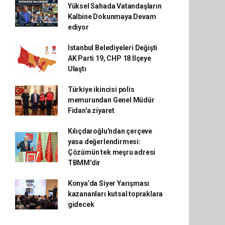
Yüksel Sahada Vatandaşların
Kalbine Dokunmaya Devam
ediyor
Istanbul Belediyeleri Değişti
AK Parti 19, CHP 18 İlçeye
Ulaştı
Türkiye ikincisi polis
memurundan Genel Müdür
Fidan'a ziyaret
Kılıçdaroğlu'ndan çerçeve
yasa değerlendirmesi:
Çözümün tek meşru adresi
TBMM'dir
Konya’da Siyer Yarışması
kazananları kutsal topraklara
gidecek