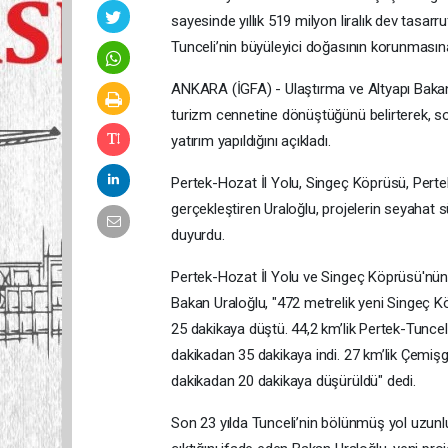
sayesinde yıllık 519 milyon liralık dev tasar
Tunceli’nin büyüleyici doğasının korunmasına 
ANKARA (İGFA) - Ulaştırma ve Altyapı Bakanı A
turizm cennetine dönüştüğünü belirterek, son
yatırım yapıldığını açıkladı.
Pertek-Hozat İl Yolu, Singeç Köprüsü, Pertek
gerçekleştiren Uraloğlu, projelerin seyahat sür
duyurdu.
Pertek-Hozat İl Yolu ve Singeç Köprüsü'nün 40
Bakan Uraloğlu, "472 metrelik yeni Singeç K
25 dakikaya düştü. 44,2 km’lik Pertek-Tunceli 
dakikadan 35 dakikaya indi. 27 km’lik Çemişg
dakikadan 20 dakikaya düşürüldü" dedi.
Son 23 yılda Tunceli’nin bölünmüş yol uzunl