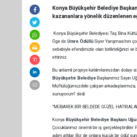
Konya Büyükşehir Belediye Başkanı
kazananlara yönelik düzenlenen eğ
Konya Büyükşehir Belediyesi Taş Bina Kültü
Öge de
Umre Ödüllü
Siyer Yarışması’nın çok
sebebiyle efendimizle olan birlikteliğinizi
ettiriniz.
Bu anlamlı projeye katılımlarınızdan dolayı si
Büyükşehir Belediye
Başkanımız Sayın Uğu
Müftülüğümüzdeki çalışan arkadaşlarımıza, 
sunuyorum" dedi.
“MÜBAREK BİR BELDEDE GÜZEL HATIRALAR
Konya
Büyükşehir Belediye
Başkanı Uğu
Çocuklarımız önemli bir iş gerçekleştirdil
adım attılar. Biz de onlara küçük bir ödül su