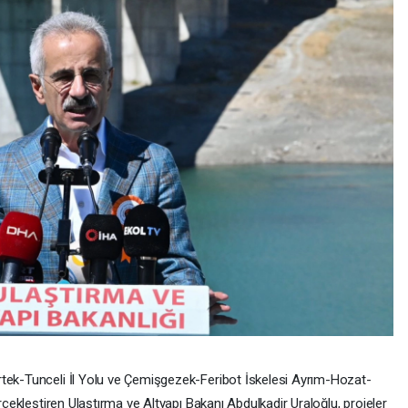
rtek-Tunceli İl Yolu ve Çemişgezek-Feribot İskelesi Ayrım-Hozat-
erçekleştiren Ulaştırma ve Altyapı Bakanı Abdulkadir Uraloğlu, projeler