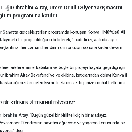
 Uğur İbrahim Altay, Umre Ödüllü Siyer Yarışması’nı
itim programına katıldı.
r Sanat’ta gerçekleştirilen programda konuşan Konya İl Müftüsü Ali
 kıymetli bir proje olduğunu belirterek, “İbadetinizi, aslında siyer
 ve bağlantınızı her zaman, her daim ömrünüzün sonuna kadar devam
zlere, ailelere, anne babalara ve böyle bir projeyi hayata geçirdiği için
r İbrahim Altay Beyefendi'ye ve ekibine, katkılarından dolayı Konya İl
başkanlığımızdan gelen kıymetli ekibimize, hepinize muhabbetlerimi
 BİRİKTİRMENİZİ TEMENNİ EDİYORUM”
r İbrahim
Altay, “Bugün güzel bir birliktelik için bir aradayız.
er. Peygamber Efendimizin hayatını öğrenme ve yaşama konusunda bir
nuyoruz” dedi.