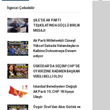
İlginizi Çekebilir
ŞİLE’DE AK PARTİ
TEŞKİLATINDA GÜÇLÜ BİRLİK
MESAJI
Ak Parti Milletvekili Cüneyt
Yüksel Sahada Vatandaşların
Kalbine Dokunmaya Devam
ediyor
ÜSKÜDAR’DA SEÇİM! CHP’DE
OY KRİZİNE RAĞMEN BAŞKAN
VEKİLİ BELLİ OLDU
Istanbul Belediyeleri Değişti
AK Parti 19, CHP 18 İlçeye
Ulaştı
Özgür Özel’den Akın Gürlek ve