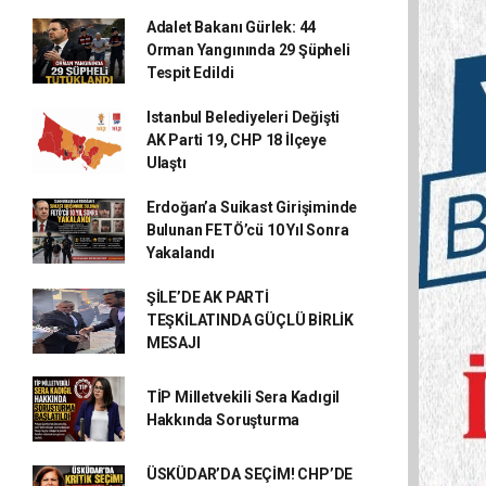
Adalet Bakanı Gürlek: 44
Orman Yangınında 29 Şüpheli
Tespit Edildi
Istanbul Belediyeleri Değişti
AK Parti 19, CHP 18 İlçeye
Ulaştı
Erdoğan’a Suikast Girişiminde
Bulunan FETÖ’cü 10 Yıl Sonra
Yakalandı
ŞİLE’DE AK PARTİ
TEŞKİLATINDA GÜÇLÜ BİRLİK
MESAJI
TİP Milletvekili Sera Kadıgil
Hakkında Soruşturma
ÜSKÜDAR’DA SEÇİM! CHP’DE