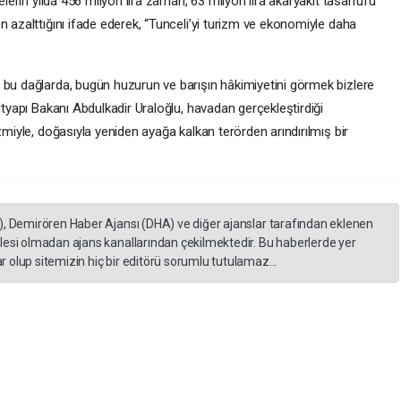
elerin yılda 456 milyon lira zaman, 63 milyon lira akaryakıt tasarrufu
n azalttığını ifade ederek, “Tunceli’yi turizm ve ekonomiyle daha
 bu dağlarda, bugün huzurun ve barışın hâkimiyetini görmek bizlere
ltyapı Bakanı Abdulkadir Uraloğlu, havadan gerçekleştirdiği
zmiyle, doğasıyla yeniden ayağa kalkan terörden arındırılmış bir
), Demirören Haber Ajansı (DHA) ve diğer ajanslar tarafından eklenen
lesi olmadan ajans kanallarından çekilmektedir. Bu haberlerde yer
 olup sitemizin hiç bir editörü sorumlu tutulamaz...