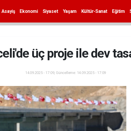
Asayiş
Ekonomi
Siyaset
Yaşam
Kültür-Sanat
Eğitim
eli'de üç proje ile dev tas
14.09.2025 - 17:09, Güncelleme: 14.09.2025 - 17:09