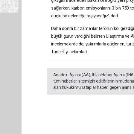
çıktığını ifade eden Bakan Uraloğlu, yeni proj
sağlarken, karbon emisyonlarını 3 bin 750 to
güçlü bir geleceğe taşıyacağız” dedi.
Daha sonra bir zamanlar terörün kol gezdiği
büyük gurur verdiğini belirten Ulaştırma ve A
incelemelerde de, yatırımlarla güçlenen, turi
Tunceli’yi selamladı.
Anadolu Ajansı (AA), İhlas Haber Ajansı (İHA
tüm haberler, sitemizin editörlerinin müdaha
alan hukuki muhataplar haberi geçen ajanslar