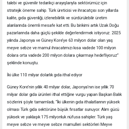
talebi ve güvenilir tedarikçi arayışlarıyla sektörümüz için
stratejik öneme sahip. Türk üreticisi ve ihracatçısı son yıllarda
kalite, gıda güvenliği, izlenebilirlik ve sürdürülebilir üretim
alanlarında önemli mesafe kat etti. Bu birikimi artık Uzak Doğu
pazarlarında daha güçlü şekilde değerlendirmek istiyoruz. 2025
yılında Japonya ve Güney Kore’ye 63 milyon dolar olan yaş
meyve sebze ve mamul ihracatımızı kısa vadede 100 milyon
dolara orta vadede 200 milyon dolara çıkarmayı hedefliyoruz”
şeklinde konuştu.
İki ülke 110 milyar dolarlık gıda ithal ediyor
Güney Kore’nin yıllık 40 milyar dolar, Japonya’nın ise yıllık 70
milyar dolar gıda ürünleri ithal ettiğine vurgu yapan Başkan Balık
sözlerini şöyle tamamladı; “İki ülkenin gıda ithalatlarının yüksek
olması Türk gıda sektörüne büyük fırsatlar sunuyor. Alım gücü
yüksek ve yaklaşık 175 milyonluk nüfusa sahipler. Türk yaş
meyve sebze ve meyve sebze mamulleri sektörleri Meyve