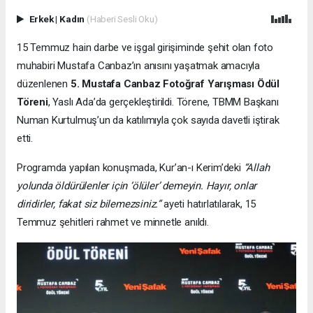
Erkek
|
Kadın
(Haberi Sesli Oku)
15 Temmuz hain darbe ve işgal girişiminde şehit olan foto
muhabiri Mustafa Canbaz’ın anısını yaşatmak amacıyla
düzenlenen
5. Mustafa Canbaz Fotoğraf Yarışması Ödül
Töreni
, Yaslı Ada’da gerçekleştirildi. Törene, TBMM Başkanı
Numan Kurtulmuş’un da katılımıyla çok sayıda davetli iştirak
etti.
Programda yapılan konuşmada, Kur’an-ı Kerim’deki
“Allah
yolunda öldürülenler için ‘ölüler’ demeyin. Hayır, onlar
diridirler, fakat siz bilemezsiniz.”
ayeti hatırlatılarak, 15
Temmuz şehitleri rahmet ve minnetle anıldı.