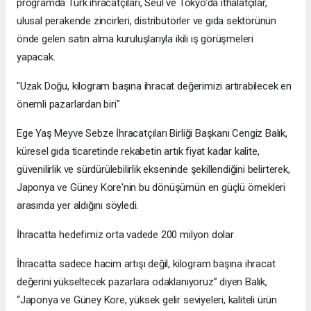
programda Türk ihracatçıları, Seul ve Tokyo'da ithalatçılar,
ulusal perakende zincirleri, distribütörler ve gıda sektörünün
önde gelen satın alma kuruluşlarıyla ikili iş görüşmeleri
yapacak.
"Uzak Doğu, kilogram başına ihracat değerimizi artırabilecek en
önemli pazarlardan biri"
Ege Yaş Meyve Sebze İhracatçıları Birliği Başkanı Cengiz Balık,
küresel gıda ticaretinde rekabetin artık fiyat kadar kalite,
güvenilirlik ve sürdürülebilirlik ekseninde şekillendiğini belirterek,
Japonya ve Güney Kore'nin bu dönüşümün en güçlü örnekleri
arasında yer aldığını söyledi.
İhracatta hedefimiz orta vadede 200 milyon dolar
İhracatta sadece hacim artışı değil, kilogram başına ihracat
değerini yükseltecek pazarlara odaklanıyoruz” diyen Balık,
“Japonya ve Güney Kore, yüksek gelir seviyeleri, kaliteli ürün