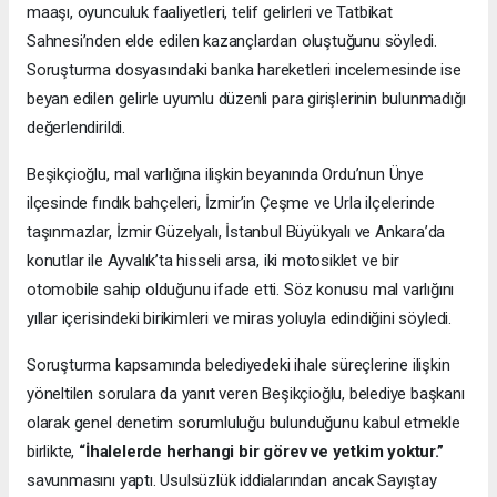
maaşı, oyunculuk faaliyetleri, telif gelirleri ve Tatbikat
Sahnesi’nden elde edilen kazançlardan oluştuğunu söyledi.
Soruşturma dosyasındaki banka hareketleri incelemesinde ise
beyan edilen gelirle uyumlu düzenli para girişlerinin bulunmadığı
değerlendirildi.
Beşikçioğlu, mal varlığına ilişkin beyanında Ordu’nun Ünye
ilçesinde fındık bahçeleri, İzmir’in Çeşme ve Urla ilçelerinde
taşınmazlar, İzmir Güzelyalı, İstanbul Büyükyalı ve Ankara’da
konutlar ile Ayvalık’ta hisseli arsa, iki motosiklet ve bir
otomobile sahip olduğunu ifade etti. Söz konusu mal varlığını
yıllar içerisindeki birikimleri ve miras yoluyla edindiğini söyledi.
Soruşturma kapsamında belediyedeki ihale süreçlerine ilişkin
yöneltilen sorulara da yanıt veren Beşikçioğlu, belediye başkanı
olarak genel denetim sorumluluğu bulunduğunu kabul etmekle
birlikte,
“İhalelerde herhangi bir görev ve yetkim yoktur.”
savunmasını yaptı. Usulsüzlük iddialarından ancak Sayıştay