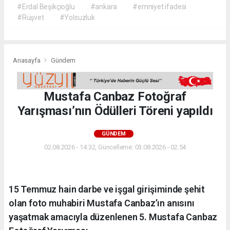
#Erdal Beşikçioğlu
#ankara
#emniyet ifadesi
#Rüşvet
#Yolsuzluk
Anasayfa
Gündem
Mustafa Canbaz Fotoğraf
Yarışması’nın Ödülleri Töreni yapıldı
GÜNDEM
02.08.2026 - 14:32, Güncelleme: 03.08.2026 - 02:54
15 Temmuz hain darbe ve işgal girişiminde şehit
olan foto muhabiri Mustafa Canbaz’ın anısını
yaşatmak amacıyla düzenlenen 5. Mustafa Canbaz