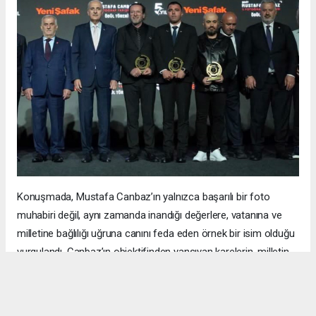
Konuşmada, Mustafa Canbaz’ın yalnızca başarılı bir foto
muhabiri değil, aynı zamanda inandığı değerlere, vatanına ve
milletine bağlılığı uğruna canını feda eden örnek bir isim olduğu
vurgulandı. Canbaz’ın objektifinden yansıyan karelerin, milletin
hafızasında unutulmaz izler bıraktığı ifade edildi.
Yarışmanın, 15 Temmuz darbe girişiminin hafızalarda canlı