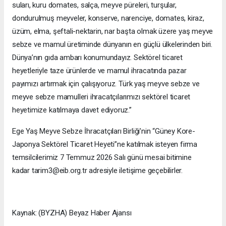
suları, kuru domates, salça, meyve püreleri, turşular,
dondurulmuş meyveler, konserve, narenciye, domates, kiraz,
üzüm, elma, şeftali-nektarin, nar başta olmak üzere yaş meyve
sebze ve mamul üretiminde dünyanın en güçlü ülkelerinden biri.
Dünya’nın gıda ambarı konumundayız. Sektörel ticaret
heyetleriyle taze ürünlerde ve mamul ihracatında pazar
payımızı artırmak için çalışıyoruz. Türk yaş meyve sebze ve
meyve sebze mamulleri ihracatçılarımızı sektörel ticaret
heyetimize katılmaya davet ediyoruz.”
Ege Yaş Meyve Sebze İhracatçıları Birliği’nin “Güney Kore-
Japonya Sektörel Ticaret Heyeti”ne katılmak isteyen firma
temsilcilerimiz 7 Temmuz 2026 Salı günü mesai bitimine
kadar tarim3@eib.org.tr adresiyle iletişime geçebilirler.
Kaynak: (BYZHA) Beyaz Haber Ajansı