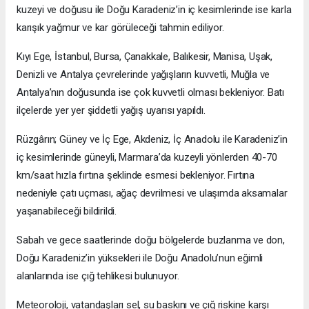
kuzeyi ve doğusu ile Doğu Karadeniz’in iç kesimlerinde ise karla
karışık yağmur ve kar görüleceği tahmin ediliyor.
Kıyı Ege, İstanbul, Bursa, Çanakkale, Balıkesir, Manisa, Uşak,
Denizli ve Antalya çevrelerinde yağışların kuvvetli, Muğla ve
Antalya’nın doğusunda ise çok kuvvetli olması bekleniyor. Batı
ilçelerde yer yer şiddetli yağış uyarısı yapıldı.
Rüzgârın; Güney ve İç Ege, Akdeniz, İç Anadolu ile Karadeniz’in
iç kesimlerinde güneyli, Marmara’da kuzeyli yönlerden 40-70
km/saat hızla fırtına şeklinde esmesi bekleniyor. Fırtına
nedeniyle çatı uçması, ağaç devrilmesi ve ulaşımda aksamalar
yaşanabileceği bildirildi.
Sabah ve gece saatlerinde doğu bölgelerde buzlanma ve don,
Doğu Karadeniz’in yüksekleri ile Doğu Anadolu’nun eğimli
alanlarında ise çığ tehlikesi bulunuyor.
Meteoroloji, vatandaşları sel, su baskını ve çığ riskine karşı