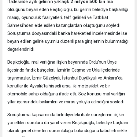
İfadesinde aylık gelirinin yaklaşık
2 milyon 500 bin lira
olduğunu beyan eden Beşikçioğlu, bu gelirin belediye başkanlığı
maaşı, oyunculuk faaliyetleri, telif gelirleri ve Tatbikat
Sahnesi’nden elde edilen kazançlardan oluştuğunu söyledi.
Soruşturma dosyasındaki banka hareketleri incelemesinde ise
beyan edilen gelirle uyumlu düzenli para girişlerinin bulunmadığı
değerlendirildi.
Beşikçioğlu, mal varlığına ilişkin beyanında Ordu’nun Ünye
ilçesinde fındık bahçeleri, İzmir’in Çeşme ve Urla ilçelerinde
taşınmazlar, İzmir Güzelyalı, İstanbul Büyükyalı ve Ankara’da
konutlar ile Ayvalık’ta hisseli arsa, iki motosiklet ve bir
otomobile sahip olduğunu ifade etti. Söz konusu mal varlığını
yıllar içerisindeki birikimleri ve miras yoluyla edindiğini söyledi.
Soruşturma kapsamında belediyedeki ihale süreçlerine ilişkin
yöneltilen sorulara da yanıt veren Beşikçioğlu, belediye başkanı
olarak genel denetim sorumluluğu bulunduğunu kabul etmekle