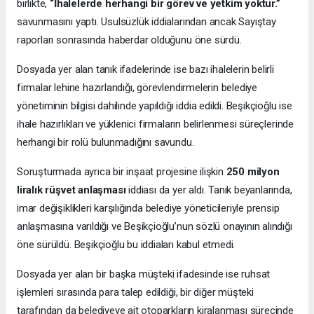
birlikte,
“İhalelerde herhangi bir görev ve yetkim yoktur.”
savunmasını yaptı. Usulsüzlük iddialarından ancak Sayıştay
raporları sonrasında haberdar olduğunu öne sürdü.
Dosyada yer alan tanık ifadelerinde ise bazı ihalelerin belirli
firmalar lehine hazırlandığı, görevlendirmelerin belediye
yönetiminin bilgisi dahilinde yapıldığı iddia edildi. Beşikçioğlu ise
ihale hazırlıkları ve yüklenici firmaların belirlenmesi süreçlerinde
herhangi bir rolü bulunmadığını savundu.
Soruşturmada ayrıca bir inşaat projesine ilişkin
250 milyon
liralık rüşvet anlaşması
iddiası da yer aldı. Tanık beyanlarında,
imar değişiklikleri karşılığında belediye yöneticileriyle prensip
anlaşmasına varıldığı ve Beşikçioğlu’nun sözlü onayının alındığı
öne sürüldü. Beşikçioğlu bu iddiaları kabul etmedi.
Dosyada yer alan bir başka müşteki ifadesinde ise ruhsat
işlemleri sırasında para talep edildiği, bir diğer müşteki
tarafından da belediyeye ait otoparkların kiralanması sürecinde