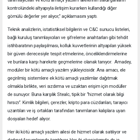
kontrolündeki altyapıyla iletişim kurarken kullandığı diğer
gömülü değerler yer alıyor,” açıklamasını yaptı.
Teknik analizlerin, istatistiksel bilgilerin ve C&C sunucu listeleri,
bağlı kuruluş tanımlayıcıları ve şifreleme anahtarları gibi tehdit
istihbaratının paylaşılması, kolluk kuvvetlerinin altyapıları yüksek
bir güven derecesiyle tespit etmelerine, önceliklendirmelerine
ve bunlara karşı harekete geçmelerine olanak tanıyor. Amadey,
modüler bir kötü amaçlı yazılım yükleyicisidir. Ana amacı, ele
geçirilmiş sistemlere ek kötü amaçlı yazılımlar dağıtmak
olmakla birlikte, veri sızdırma ve uzaktan erişim için modüller
de sunuyor. Buna karşılık Stealc, tipik bir “hizmet olarak bilgi
hırsızı”. Kimlik bilgileri, çerezler, kripto para cüzdanları, tarayıcı
uzantıları ve iş ortakları tarafından tanımlanan kalıplara uyan
dosyaları hedef alıyor.
Her iki kötü amaçlı yazılım ailesi de hizmet olarak satılıyor ve
darknet forumlarında tanıtılıyor. Her iki ekosistemde de iş