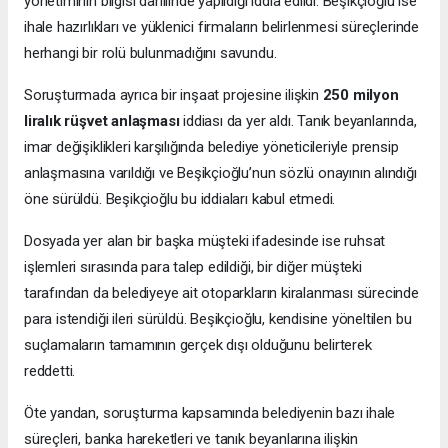
yönetiminin bilgisi dahilinde yapıldığı iddia edildi. Beşikçioğlu ise
ihale hazırlıkları ve yüklenici firmaların belirlenmesi süreçlerinde
herhangi bir rolü bulunmadığını savundu.
Soruşturmada ayrıca bir inşaat projesine ilişkin
250 milyon
liralık rüşvet anlaşması
iddiası da yer aldı. Tanık beyanlarında,
imar değişiklikleri karşılığında belediye yöneticileriyle prensip
anlaşmasına varıldığı ve Beşikçioğlu’nun sözlü onayının alındığı
öne sürüldü. Beşikçioğlu bu iddiaları kabul etmedi.
Dosyada yer alan bir başka müşteki ifadesinde ise ruhsat
işlemleri sırasında para talep edildiği, bir diğer müşteki
tarafından da belediyeye ait otoparkların kiralanması sürecinde
para istendiği ileri sürüldü. Beşikçioğlu, kendisine yöneltilen bu
suçlamaların tamamının gerçek dışı olduğunu belirterek
reddetti.
Öte yandan, soruşturma kapsamında belediyenin bazı ihale
süreçleri, banka hareketleri ve tanık beyanlarına ilişkin