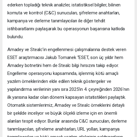
ederken topladığı teknik analizler, istatistiksel bilgiler, bilinen
komuta ve kontrol (C&C) sunucuları, şifreleme anahtarları,
kampanya ve derleme tanımlayıcıları ile diğer tehdit
istihbaratlarını paylaşarak bu operasyonun başarısına katkıda
bulundu.
Amadey ve Stealc’in engellenmesi çalışmalarına destek veren
ESET araştırmacısı Jakub Tomanek “ESET, son üç yıldır hem
Amadey botnetini hem de Stealc bilgi hırsızını takip ediyor.
Engelleme operasyonu kapsamında, işlenmiş kötü amaçlı
yazılım örneklerinden elde edilen teknik göstergeler ve
yapılandırma verilerinin yanı sıra 2025’in 4. çeyreğinden 2026’nın
ilk yarısına kadar olan dönemi kapsayan istatistikleri paylaştık.
Otomatik sistemlerimiz, Amadey ve Stealc örneklerini detaylı
bir şekilde inceliyor ve büyük ölçekli izleme için en önemli
alanları tespit ediyor. Bunlar arasında C&C sunucuları, derleme
tanımlayıcıları, şifreleme anahtarları, URL yolları, kampanya
tanımlayıcıları ve kötü amaçlı yazılım ailelerinin saldırganların