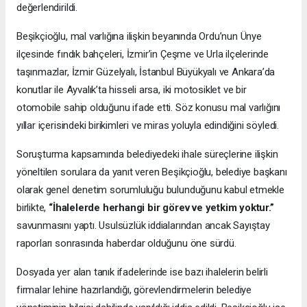
değerlendirildi.
Beşikçioğlu, mal varlığına ilişkin beyanında Ordu’nun Ünye
ilçesinde fındık bahçeleri, İzmir’in Çeşme ve Urla ilçelerinde
taşınmazlar, İzmir Güzelyalı, İstanbul Büyükyalı ve Ankara’da
konutlar ile Ayvalık’ta hisseli arsa, iki motosiklet ve bir
otomobile sahip olduğunu ifade etti. Söz konusu mal varlığını
yıllar içerisindeki birikimleri ve miras yoluyla edindiğini söyledi.
Soruşturma kapsamında belediyedeki ihale süreçlerine ilişkin
yöneltilen sorulara da yanıt veren Beşikçioğlu, belediye başkanı
olarak genel denetim sorumluluğu bulunduğunu kabul etmekle
birlikte,
“İhalelerde herhangi bir görev ve yetkim yoktur.”
savunmasını yaptı. Usulsüzlük iddialarından ancak Sayıştay
raporları sonrasında haberdar olduğunu öne sürdü.
Dosyada yer alan tanık ifadelerinde ise bazı ihalelerin belirli
firmalar lehine hazırlandığı, görevlendirmelerin belediye