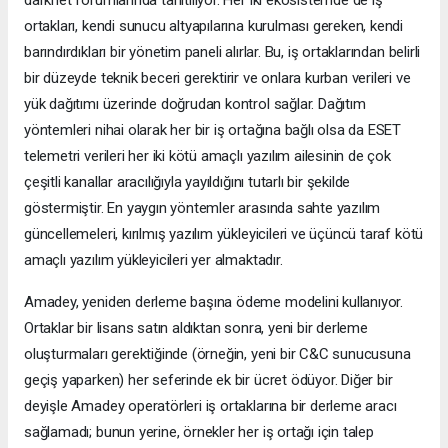
ortakları, kendi sunucu altyapılarına kurulması gereken, kendi
barındırdıkları bir yönetim paneli alırlar. Bu, iş ortaklarından belirli
bir düzeyde teknik beceri gerektirir ve onlara kurban verileri ve
yük dağıtımı üzerinde doğrudan kontrol sağlar. Dağıtım
yöntemleri nihai olarak her bir iş ortağına bağlı olsa da ESET
telemetri verileri her iki kötü amaçlı yazılım ailesinin de çok
çeşitli kanallar aracılığıyla yayıldığını tutarlı bir şekilde
göstermiştir. En yaygın yöntemler arasında sahte yazılım
güncellemeleri, kırılmış yazılım yükleyicileri ve üçüncü taraf kötü
amaçlı yazılım yükleyicileri yer almaktadır.
Amadey, yeniden derleme başına ödeme modelini kullanıyor.
Ortaklar bir lisans satın aldıktan sonra, yeni bir derleme
oluşturmaları gerektiğinde (örneğin, yeni bir C&C sunucusuna
geçiş yaparken) her seferinde ek bir ücret ödüyor. Diğer bir
deyişle Amadey operatörleri iş ortaklarına bir derleme aracı
sağlamadı; bunun yerine, örnekler her iş ortağı için talep