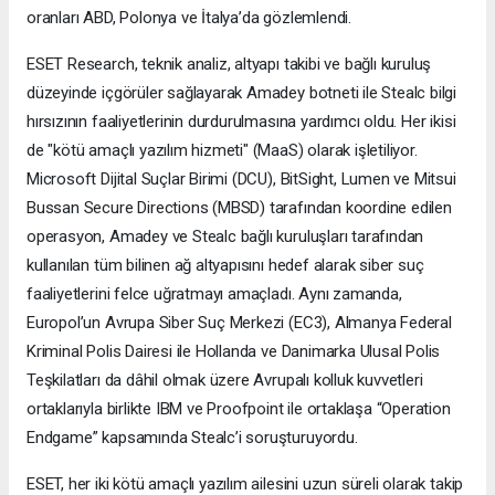
oranları ABD, Polonya ve İtalya’da gözlemlendi.
ESET Research, teknik analiz, altyapı takibi ve bağlı kuruluş
düzeyinde içgörüler sağlayarak Amadey botneti ile Stealc bilgi
hırsızının faaliyetlerinin durdurulmasına yardımcı oldu. Her ikisi
de "kötü amaçlı yazılım hizmeti" (MaaS) olarak işletiliyor.
Microsoft Dijital Suçlar Birimi (DCU), BitSight, Lumen ve Mitsui
Bussan Secure Directions (MBSD) tarafından koordine edilen
operasyon, Amadey ve Stealc bağlı kuruluşları tarafından
kullanılan tüm bilinen ağ altyapısını hedef alarak siber suç
faaliyetlerini felce uğratmayı amaçladı. Aynı zamanda,
Europol’un Avrupa Siber Suç Merkezi (EC3), Almanya Federal
Kriminal Polis Dairesi ile Hollanda ve Danimarka Ulusal Polis
Teşkilatları da dâhil olmak üzere Avrupalı kolluk kuvvetleri
ortaklarıyla birlikte IBM ve Proofpoint ile ortaklaşa “Operation
Endgame” kapsamında Stealc’i soruşturuyordu.
ESET, her iki kötü amaçlı yazılım ailesini uzun süreli olarak takip