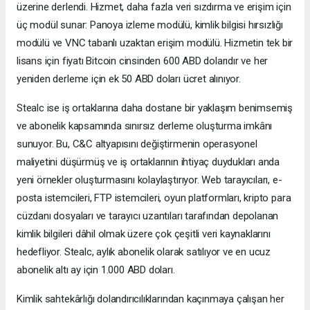
üzerine derlendi. Hizmet, daha fazla veri sızdırma ve erişim için
üç modül sunar: Panoya izleme modülü, kimlik bilgisi hırsızlığı
modülü ve VNC tabanlı uzaktan erişim modülü. Hizmetin tek bir
lisans için fiyatı Bitcoin cinsinden 600 ABD dolarıdır ve her
yeniden derleme için ek 50 ABD doları ücret alınıyor.
Stealc ise iş ortaklarına daha dostane bir yaklaşım benimsemiş
ve abonelik kapsamında sınırsız derleme oluşturma imkânı
sunuyor. Bu, C&C altyapısını değiştirmenin operasyonel
maliyetini düşürmüş ve iş ortaklarının ihtiyaç duydukları anda
yeni örnekler oluşturmasını kolaylaştırıyor. Web tarayıcıları, e-
posta istemcileri, FTP istemcileri, oyun platformları, kripto para
cüzdanı dosyaları ve tarayıcı uzantıları tarafından depolanan
kimlik bilgileri dâhil olmak üzere çok çeşitli veri kaynaklarını
hedefliyor. Stealc, aylık abonelik olarak satılıyor ve en ucuz
abonelik altı ay için 1.000 ABD doları.
Kimlik sahtekârlığı dolandırıcılıklarından kaçınmaya çalışan her