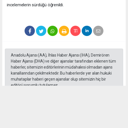
incelemelerin sürdüğü öğrenildi.
Anadolu Ajansı (AA), İhlas Haber Ajansı (İHA), Demirören
Haber Ajansı (DHA) ve diğer ajanslar tarafından eklenen tüm
haberler, sitemizin editörlerinin müdahalesi olmadan ajans
kanallarından çekilmektedir. Bu haberlerde yer alan hukuki
muhataplar haberi geçen ajanslar olup sitemizin hiç bir
editörü sorumlu tutulamaz...
#Erdal Beşikçioğlu
#ankara
#emniyet ifadesi
#Rüşvet
#Yolsuzluk