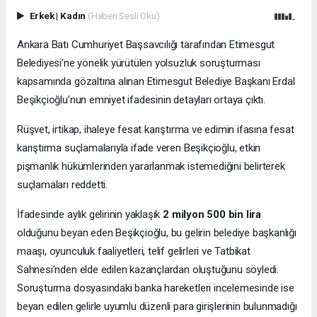
Erkek
|
Kadın
(Haberi Sesli Oku)
Ankara Batı Cumhuriyet Başsavcılığı tarafından Etimesgut
Belediyesi’ne yönelik yürütülen yolsuzluk soruşturması
kapsamında gözaltına alınan Etimesgut Belediye Başkanı Erdal
Beşikçioğlu’nun emniyet ifadesinin detayları ortaya çıktı.
Rüşvet, irtikap, ihaleye fesat karıştırma ve edimin ifasına fesat
karıştırma suçlamalarıyla ifade veren Beşikçioğlu, etkin
pişmanlık hükümlerinden yararlanmak istemediğini belirterek
suçlamaları reddetti.
İfadesinde aylık gelirinin yaklaşık
2 milyon 500 bin lira
olduğunu beyan eden Beşikçioğlu, bu gelirin belediye başkanlığı
maaşı, oyunculuk faaliyetleri, telif gelirleri ve Tatbikat
Sahnesi’nden elde edilen kazançlardan oluştuğunu söyledi.
Soruşturma dosyasındaki banka hareketleri incelemesinde ise
beyan edilen gelirle uyumlu düzenli para girişlerinin bulunmadığı