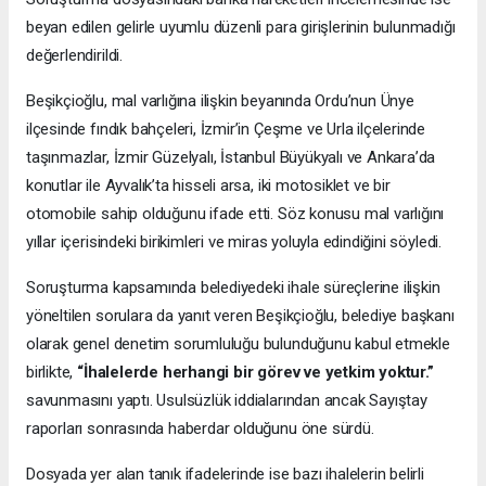
beyan edilen gelirle uyumlu düzenli para girişlerinin bulunmadığı
değerlendirildi.
Beşikçioğlu, mal varlığına ilişkin beyanında Ordu’nun Ünye
ilçesinde fındık bahçeleri, İzmir’in Çeşme ve Urla ilçelerinde
taşınmazlar, İzmir Güzelyalı, İstanbul Büyükyalı ve Ankara’da
konutlar ile Ayvalık’ta hisseli arsa, iki motosiklet ve bir
otomobile sahip olduğunu ifade etti. Söz konusu mal varlığını
yıllar içerisindeki birikimleri ve miras yoluyla edindiğini söyledi.
Soruşturma kapsamında belediyedeki ihale süreçlerine ilişkin
yöneltilen sorulara da yanıt veren Beşikçioğlu, belediye başkanı
olarak genel denetim sorumluluğu bulunduğunu kabul etmekle
birlikte,
“İhalelerde herhangi bir görev ve yetkim yoktur.”
savunmasını yaptı. Usulsüzlük iddialarından ancak Sayıştay
raporları sonrasında haberdar olduğunu öne sürdü.
Dosyada yer alan tanık ifadelerinde ise bazı ihalelerin belirli