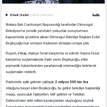
Erkek
|
Kadın
(Haberi Sesli Oku)
Ankara Batı Cumhuriyet Başsavcılığı tarafından Etimesgut
Belediyesi’ne yönelik yürütülen yolsuzluk soruşturması
kapsamında gözaltına alınan Etimesgut Belediye Başkanı Erdal
Beşikçioğlu’nun emniyet ifadesinin detayları ortaya çıktı.
Rüşvet, irtikap, ihaleye fesat karıştırma ve edimin ifasına fesat
karıştırma suçlamalarıyla ifade veren Beşikçioğlu, etkin
pişmanlık hükümlerinden yararlanmak istemediğini belirterek
suçlamaları reddetti.
İfadesinde aylık gelirinin yaklaşık
2 milyon 500 bin lira
olduğunu beyan eden Beşikçioğlu, bu gelirin belediye başkanlığı
maaşı, oyunculuk faaliyetleri, telif gelirleri ve Tatbikat
Sahnesi’nden elde edilen kazançlardan oluştuğunu söyledi.
Soruşturma dosyasındaki banka hareketleri incelemesinde ise