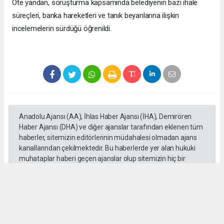
Öte yandan, soruşturma kapsamında belediyenin bazı ihale
süreçleri, banka hareketleri ve tanık beyanlarına ilişkin
incelemelerin sürdüğü öğrenildi.
Anadolu Ajansı (AA), İhlas Haber Ajansı (İHA), Demirören
Haber Ajansı (DHA) ve diğer ajanslar tarafından eklenen tüm
haberler, sitemizin editörlerinin müdahalesi olmadan ajans
kanallarından çekilmektedir. Bu haberlerde yer alan hukuki
muhataplar haberi geçen ajanslar olup sitemizin hiç bir
editörü sorumlu tutulamaz...
#Erdal Beşikçioğlu
#ankara
#emniyet ifadesi
#Rüşvet
#Yolsuzluk