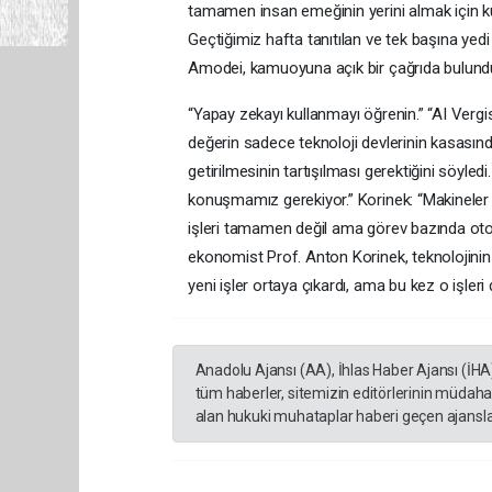
tamamen insan emeğinin yerini almak için kul
Geçtiğimiz hafta tanıtılan ve tek başına yed
Amodei, kamuoyuna açık bir çağrıda bulund
“Yapay zekayı kullanmayı öğrenin.” “AI Verg
değerin sadece teknoloji devlerinin kasasında
getirilmesinin tartışılması gerektiğini söyle
konuşmamız gerekiyor.” Korinek: “Makineler y
işleri tamamen değil ama görev bazında otoma
ekonomist Prof. Anton Korinek, teknolojinin 
yeni işler ortaya çıkardı, ama bu kez o işleri
Anadolu Ajansı (AA), İhlas Haber Ajansı (İHA
tüm haberler, sitemizin editörlerinin müdaha
alan hukuki muhataplar haberi geçen ajanslar