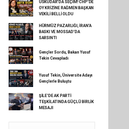
ÜSKÜDAR’DA SEÇİM! CHP’DE
OY KRİZİNE RAĞMEN BAŞKAN
VEKİLİ BELLİ OLDU
HÜRMÜZ PAZARLIĞI, İRAN’A
BASKI VE MOSSAD’DA
SARSINTI
Gençler Sordu, Bakan Yusuf
Tekin Cevapladı
Yusuf Tekin, Üniversite Adayı
Gençlerle Buluştu
ŞİLE’DE AK PARTİ
TEŞKİLATINDA GÜÇLÜ BİRLİK
MESAJI