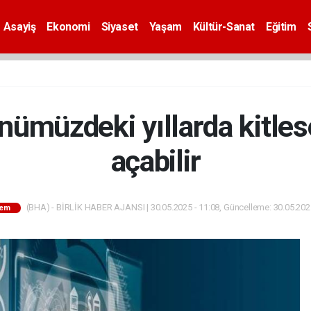
Asayiş
Ekonomi
Siyaset
Yaşam
Kültür-Sanat
Eğitim
ümüzdeki yıllarda kitlese
açabilir
(BHA) - BİRLİK HABER AJANSI | 30.05.2025 - 11:08, Güncelleme: 30.05.2025
em