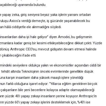
açabileceği uyarısında bulundu.
 yapay zeka, giriş seviyesi beyaz yaka işlerin yarısını ortadan
ruluşu Axios’a verdiği demeçte, iş gücünde yaşanabilecek bu
 hâlâ ciddiyetle ele alınmadığını söyledi.
insanlardan daha iyi hale geliyor” diyen Amodei, bu gelişmenin
uzmanlara kadar geniş bir kesimi etkileyebileceğine dikkat çekti. Yüzde
eri dönüş Anthropic CEO’su, mevcut gidişatın devam etmesi halinde
çıkabileceğini ifade etti.
indeki seviyelere oldukça yakın ve ekonomistler açısından ciddi bir
e tehdit altında Teknolojinin önceki evrimlerinde genellikle düşük
 buna karşın insanların daha yüksek maaşlı işlere yöneldiği
farklı olduğuna işaret ediyor: “Yıllarca eğitim gerektiren birçok
i çalışanların bile yeni becerilere kolayca adapte olamayabileceği
ların yüzde 40’ı yapay zekayı insanların yerine koyuyor Anthropic’in
arın yüzde 60’ı yapay zekayı işlerini desteklemek için, %40’ı ise