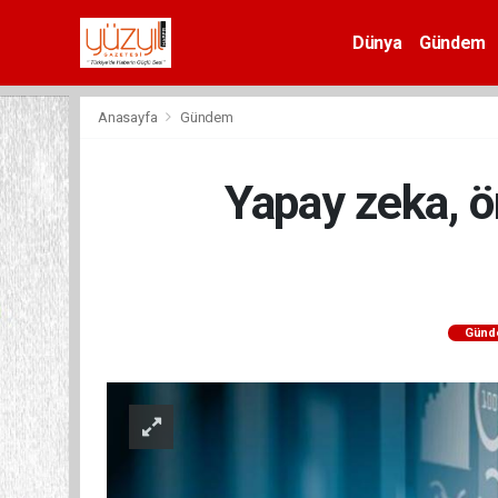
Dünya
Gündem
Spor
Anasayfa
Gündem
Yapay zeka, ön
Günd