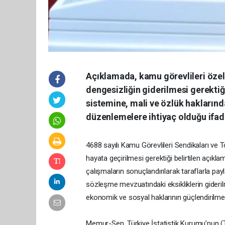
Açıklamada, kamu görevlileri öze
dengesizliğin giderilmesi gerektiğ
sistemine, mali ve özlük haklarınd
düzenlemelere ihtiyaç olduğu ifade
4688 sayılı Kamu Görevlileri Sendikaları ve 
hayata geçirilmesi gerektiği belirtilen açık
çalışmaların sonuçlandırılarak taraflarla pa
sözleşme mevzuatındaki eksikliklerin giderilm
ekonomik ve sosyal haklarının güçlendirilmesi
Memur-Sen, Türkiye İstatistik Kurumu’nun 