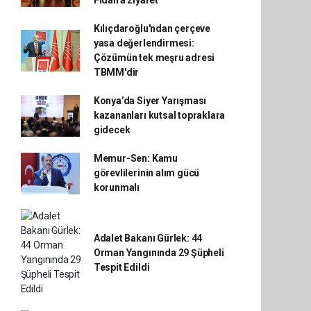
Fidan'a ziyaret
Kılıçdaroğlu'ndan çerçeve
yasa değerlendirmesi:
Çözümün tek meşru adresi
TBMM'dir
Konya’da Siyer Yarışması
kazananları kutsal topraklara
gidecek
Memur-Sen: Kamu
görevlilerinin alım gücü
korunmalı
Adalet Bakanı Gürlek: 44
Orman Yangınında 29 Şüpheli
Tespit Edildi