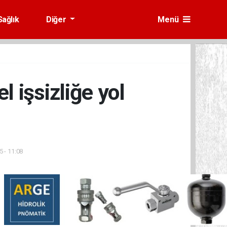
Sağlık
Diğer
Menü
l işsizliğe yol
 - 11:08