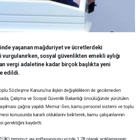
linde yaşanan mağduriyet ve ücretlerdeki
i vurgulanırken, sosyal güvenlikten emekli aylığı
an vergi adaletine kadar birçok başlıkta yeni
 edildi.
Toplu Sözleşme Kanunu’na ilişkin değişikliklerin de gecikmeden
lamada, Çalışma ve Sosyal Güvenlik Bakanlığı öncülüğünde yürütülen
ylaşılması çağrısı yapıldı. Memur-Sen, kamu personel sistemi ve toplu
esi konusunda kararlı olduklarını belirterek, kamu çalışanlarının
 gerektiğini kaydetti.
(TÜİK) temmuz ayı enflasyonunu yüzde 1,78 olarak açıklamasının