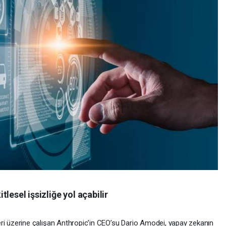
lesel işsizliğe yol açabilir
üzerine çalışan Anthropic’in CEO’su Dario Amodei, yapay zekanın