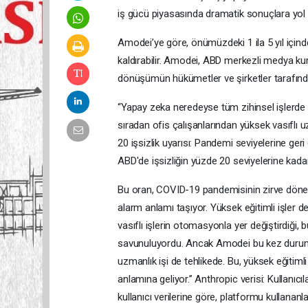
iş gücü piyasasında dramatik sonuçlara yol 
Amodei’ye göre, önümüzdeki 1 ila 5 yıl içinde
kaldırabilir. Amodei, ABD merkezli medya ku
dönüşümün hükümetler ve şirketler tarafından
“Yapay zeka neredeyse tüm zihinsel işlerde 
sıradan ofis çalışanlarından yüksek vasıflı 
20 işsizlik uyarısı: Pandemi seviyelerine g
ABD'de işsizliğin yüzde 20 seviyelerine kadar 
Bu oran, COVID-19 pandemisinin zirve dönem
alarm anlamı taşıyor. Yüksek eğitimli işler d
vasıflı işlerin otomasyonla yer değiştirdiği,
savunuluyordu. Ancak Amodei bu kez durumun 
uzmanlık işi de tehlikede. Bu, yüksek eğitiml
anlamına geliyor.” Anthropic verisi: Kullanıcı
kullanıcı verilerine göre, platformu kullananl