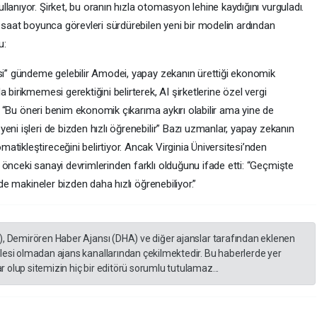
lanıyor. Şirket, bu oranın hızla otomasyon lehine kaydığını vurguladı.
i saat boyunca görevleri sürdürebilen yeni bir modelin ardından
u:
isi” gündeme gelebilir Amodei, yapay zekanın ürettiği ekonomik
 birikmemesi gerektiğini belirterek, AI şirketlerine özel vergi
di. “Bu öneri benim ekonomik çıkarıma aykırı olabilir ama yine de
eni işleri de bizden hızlı öğrenebilir” Bazı uzmanlar, yapay zekanın
tikleştireceğini belirtiyor. Ancak Virginia Üniversitesi’nden
önceki sanayi devrimlerinden farklı olduğunu ifade etti: “Geçmişte
 de makineler bizden daha hızlı öğrenebiliyor.”
), Demirören Haber Ajansı (DHA) ve diğer ajanslar tarafından eklenen
lesi olmadan ajans kanallarından çekilmektedir. Bu haberlerde yer
 olup sitemizin hiç bir editörü sorumlu tutulamaz...