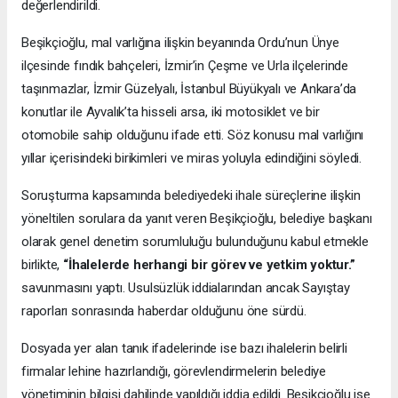
değerlendirildi.
Beşikçioğlu, mal varlığına ilişkin beyanında Ordu’nun Ünye
ilçesinde fındık bahçeleri, İzmir’in Çeşme ve Urla ilçelerinde
taşınmazlar, İzmir Güzelyalı, İstanbul Büyükyalı ve Ankara’da
konutlar ile Ayvalık’ta hisseli arsa, iki motosiklet ve bir
otomobile sahip olduğunu ifade etti. Söz konusu mal varlığını
yıllar içerisindeki birikimleri ve miras yoluyla edindiğini söyledi.
Soruşturma kapsamında belediyedeki ihale süreçlerine ilişkin
yöneltilen sorulara da yanıt veren Beşikçioğlu, belediye başkanı
olarak genel denetim sorumluluğu bulunduğunu kabul etmekle
birlikte,
“İhalelerde herhangi bir görev ve yetkim yoktur.”
savunmasını yaptı. Usulsüzlük iddialarından ancak Sayıştay
raporları sonrasında haberdar olduğunu öne sürdü.
Dosyada yer alan tanık ifadelerinde ise bazı ihalelerin belirli
firmalar lehine hazırlandığı, görevlendirmelerin belediye
yönetiminin bilgisi dahilinde yapıldığı iddia edildi. Beşikçioğlu ise