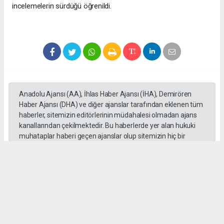
incelemelerin sürdüğü öğrenildi.
Anadolu Ajansı (AA), İhlas Haber Ajansı (İHA), Demirören
Haber Ajansı (DHA) ve diğer ajanslar tarafından eklenen tüm
haberler, sitemizin editörlerinin müdahalesi olmadan ajans
kanallarından çekilmektedir. Bu haberlerde yer alan hukuki
muhataplar haberi geçen ajanslar olup sitemizin hiç bir
editörü sorumlu tutulamaz...
#Erdal Beşikçioğlu
#ankara
#emniyet ifadesi
#Rüşvet
#Yolsuzluk