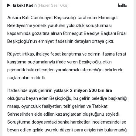
Erkek
|
Kadın
(Haberi Sesli Oku)
Ankara Batı Cumhuriyet Başsavcılığı tarafından Etimesgut
Belediyesi’ne yönelik yürütülen yolsuzluk soruşturması
kapsamında gözaltına alınan Etimesgut Belediye Başkanı Erdal
Beşikçioğlu’nun emniyet ifadesinin detayları ortaya çıktı.
Rüşvet, irtikap, ihaleye fesat karıştırma ve edimin ifasına fesat
karıştırma suçlamalarıyla ifade veren Beşikçioğlu, etkin
pişmanlık hükümlerinden yararlanmak istemediğini belirterek
suçlamaları reddetti.
İfadesinde aylık gelirinin yaklaşık
2 milyon 500 bin lira
olduğunu beyan eden Beşikçioğlu, bu gelirin belediye başkanlığı
maaşı, oyunculuk faaliyetleri, telif gelirleri ve Tatbikat
Sahnesi’nden elde edilen kazançlardan oluştuğunu söyledi.
Soruşturma dosyasındaki banka hareketleri incelemesinde ise
beyan edilen gelirle uyumlu düzenli para girişlerinin bulunmadığı