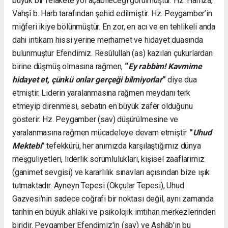
büyük bir felakete yol açabileceği görülmüştür. Hz. Hamza,
Vahşî b. Harb tarafından şehid edilmiştir. Hz. Peygamber’in
miğferi ikiye bölünmüştür. En zor, en acı ve en tehlikeli anda
dahi intikam hissi yerine merhamet ve hidayet duasında
bulunmuştur Efendimiz. Resûlullah (as) kazılan çukurlardan
birine düşmüş olmasına rağmen,
“
Ey rabbim! Kavmime
hidayet et, çünkü onlar gerçeği bilmiyorlar
”
diye dua
etmiştir. Liderin yaralanmasına rağmen meydanı terk
etmeyip direnmesi, sebatın en büyük zafer olduğunu
gösterir. Hz. Peygamber (sav) düşürülmesine ve
yaralanmasına rağmen mücadeleye devam etmiştir.
"
Uhud
Mektebi
"
tefekkürü, her anımızda karşılaştığımız dünya
meşguliyetleri, liderlik sorumlulukları, kişisel zaaflarımız
(ganimet sevgisi) ve kararlılık sınavları açısından bize ışık
tutmaktadır. Ayneyn Tepesi (Okçular Tepesi), Uhud
Gazvesi'nin sadece coğrafi bir noktası değil, aynı zamanda
tarihin en büyük ahlaki ve psikolojik imtihan merkezlerinden
biridir. Peygamber Efendimiz'in (sav) ve Ashâb'ın bu