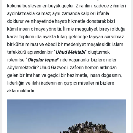
kökünü besleyen en büyük güçtür.
Zira ilim, sadece zihinleri
aydınlatmakla kalmaz; aynı zamanda kalpleri irfanla
doldurur ve nihayetinde hayatı hikmetle donatarak bizi
kâmil insan olmaya yöneltir. İlimle meşguliyet, bireyi olduğu
kadar toplumu da ayakta tutan, geleceğe taşıyan sarsılmaz
bir kültür mirası ve ebedi bir medeniyet meşalesidir. İslam
tefekkürü açısından bir
"
Uhud Mektebi
"
oluşturmak
istenilse “
Okçular tepesi
” nde yaşananlar bizlere neler
söylemektedir? Uhud Gazvesi, zaferin hemen ardından
gelen bir imtihan ve geçici bir hezimetle, insan doğasının,
liderliğin ve ilahi iradenin en çarpıcı misallerini bizlere
aktarmaktadır.