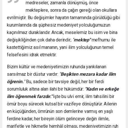
medreseler, zamanla dönüşmüş, önce
mekteplere, sonra da çağın gereği olan okullara
evrilmiştir. Bu değişimler hayatın tamamında görüldüğü gibi
kurumlarında da şüphesiz medeniyet yolculuğumuzun
kaçınılmaz duraklarıdır. Ancak, meselemiz bu isim ve bina
değişikliğinden çok daha derindir;
"
mektep"
mefhumu ile
kastettiğimiz asıl mananın, yani ilim yolculuğunun temel
felsefesini idrak etmektir.
Bizim kültür ve medeniyetimizin ruhunda yankılanan
sarsılmaz bir düstur vardır:
"
Beşikten mezara kadar ilim
öğrenin.
"
Bu, sadece bir tavsiye değil, her bir ferdi
sorumluluk altına alan ilahi bir hükümdür:
"Kadın ve erkeğe
ilim öğrenmek farzdır."
İşte bu ulvi emir, ilim tahsilini bir
ömür boyu sürecek kutsal bir vazifeye dönüştürür. Ailenin
en küçüğünden, ömrünün son demlerine varmış en yaşlı
ferdine kadar, her bireyin ölüm gelinceye değin ilimle,
marifetle ve hikmetle hemhâl olması, medeniyetimizin ruh