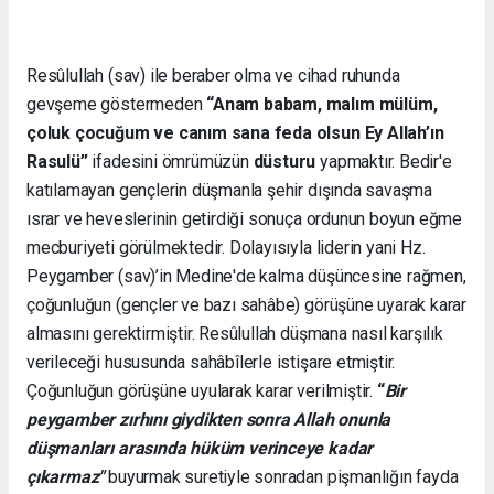
Resûlullah (sav) ile beraber olma ve cihad ruhunda
gevşeme göstermeden
“Anam babam, malım mülüm,
çoluk çocuğum ve canım sana feda olsun Ey Allah’ın
Rasulü”
ifadesini ömrümüzün
düsturu
yapmaktır. Bedir'e
katılamayan gençlerin düşmanla şehir dışında savaşma
ısrar ve heveslerinin getirdiği sonuça ordunun boyun eğme
mecburiyeti görülmektedir. Dolayısıyla liderin yani Hz.
Peygamber (sav)’in Medine'de kalma düşüncesine rağmen,
çoğunluğun (gençler ve bazı sahâbe) görüşüne uyarak karar
almasını gerektirmiştir. Resûlullah düşmana nasıl karşılık
verileceği hususunda sahâbîlerle istişare etmiştir.
Çoğunluğun görüşüne uyularak karar verilmiştir.
“
Bir
peygamber zırhını giydikten sonra Allah onunla
düşmanları arasında hüküm verinceye kadar
çıkarmaz"
buyurmak suretiyle sonradan pişmanlığın fayda