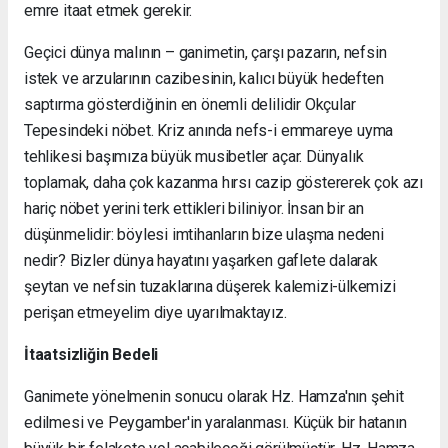
emre itaat etmek gerekir.
Geçici dünya malının – ganimetin, çarşı pazarın, nefsin
istek ve arzularının cazibesinin, kalıcı büyük hedeften
saptırma gösterdiğinin en önemli delilidir Okçular
Tepesindeki nöbet. Kriz anında nefs-i emmareye uyma
tehlikesi başımıza büyük musibetler açar. Dünyalık
toplamak, daha çok kazanma hırsı cazip göstererek çok azı
hariç nöbet yerini terk ettikleri biliniyor. İnsan bir an
düşünmelidir: böylesi imtihanların bize ulaşma nedeni
nedir? Bizler dünya hayatını yaşarken gaflete dalarak
şeytan ve nefsin tuzaklarına düşerek kalemizi-ülkemizi
perişan etmeyelim diye uyarılmaktayız.
İtaatsizliğin Bedeli
Ganimete yönelmenin sonucu olarak Hz. Hamza'nın şehit
edilmesi ve Peygamber'in yaralanması. Küçük bir hatanın