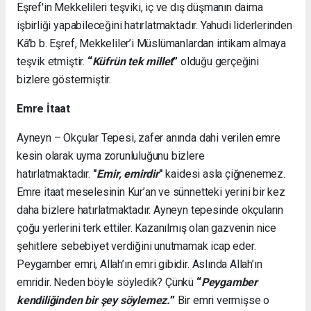
Eşref'in Mekkelileri teşviki, iç ve dış düşmanın daima
işbirliği yapabileceğini hatırlatmaktadır. Yahudi liderlerinden
Kâ’b b. Eşref, Mekkeliler’i Müslümanlardan intikam almaya
teşvik etmiştir.
“
Küfrün tek millet
”
olduğu gerçeğini
bizlere göstermiştir.
Emre İtaat
Ayneyn – Okçular Tepesi, zafer anında dahi verilen emre
kesin olarak uyma zorunluluğunu bizlere
hatırlatmaktadır.
"
Emir, emirdir
"
kaidesi asla çiğnenemez.
Emre itaat meselesinin Kur’an ve sünnetteki yerini bir kez
daha bizlere hatırlatmaktadır. Ayneyn tepesinde okçuların
çoğu yerlerini terk ettiler. Kazanılmış olan gazvenin nice
şehitlere sebebiyet verdiğini unutmamak icap eder.
Peygamber emri, Allah’ın emri gibidir. Aslında Allah’ın
emridir. Neden böyle söyledik? Çünkü
“
Peygamber
kendiliğinden bir şey söylemez.
”
Bir emri vermişse o