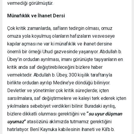
vermediği görülmüştür.
Münafıklık ve İhanet Dersi
Çok kritik zamanlarda, safların tedirgin olması, omuz
omuza yola koyulmuş olanların hafızaların vesveseye
kapılar açması ne var ki münafıklık ve ihanet dersine
önemli bir örneği Uhud gazvesinde yaşanıyor. Abdullah b.
Übey'in ordudan ayrılması, imanı görünüşte taşıyanların en
kritik anda saf değiştirebileceğini bizlere haber
vermektedir. Abdullah b. Übey, 300 kişilik taraftarıyla
birlikte ordudan ayrılıp Medine’ye döndüğü biliniyor.
Devletler ve yönetimler çok kritik süreçlerde; içten
sarsılmalara, saf değiştirmelere ve kaleyi terk ederek içten
yıkılmalara sebebiyet verdikleri bilinir. Buradaki ayrılış,
bizlere dikkatli olunması gerektiğini ve
“
su uyur düşman
uyumaz
”
atasözünü aklımızda tutmamız gerektiğini
hatırlatıyor. Benî Kaynuka kabilesinin ihaneti ve Kâ’b b.