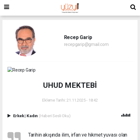
Recep Garip
recepgarip@gmail.com
UHUD MEKTEBİ
Ekleme Tarihi: 21.11.2025 - 18:42
Erkek
|
Kadın
(Haberi Sesli Oku)
Tarihin akışında ilim, irfan ve hikmet yuvası olan