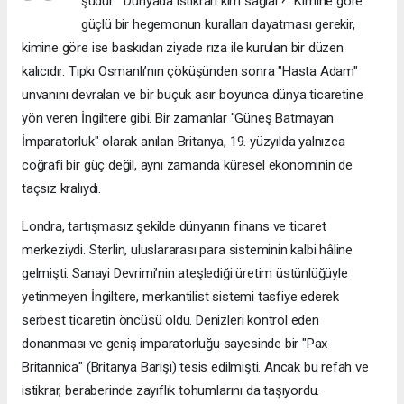
şudur: “Dünyada istikrarı kim sağlar?” Kimine göre
güçlü bir hegemonun kuralları dayatması gerekir,
kimine göre ise baskıdan ziyade rıza ile kurulan bir düzen
kalıcıdır. Tıpkı Osmanlı’nın çöküşünden sonra "Hasta Adam"
unvanını devralan ve bir buçuk asır boyunca dünya ticaretine
yön veren İngiltere gibi. Bir zamanlar "Güneş Batmayan
İmparatorluk" olarak anılan Britanya, 19. yüzyılda yalnızca
coğrafi bir güç değil, aynı zamanda küresel ekonominin de
taçsız kralıydı.
Londra, tartışmasız şekilde dünyanın finans ve ticaret
merkeziydi. Sterlin, uluslararası para sisteminin kalbi hâline
gelmişti. Sanayi Devrimi’nin ateşlediği üretim üstünlüğüyle
yetinmeyen İngiltere, merkantilist sistemi tasfiye ederek
serbest ticaretin öncüsü oldu. Denizleri kontrol eden
donanması ve geniş imparatorluğu sayesinde bir "Pax
Britannica" (Britanya Barışı) tesis edilmişti. Ancak bu refah ve
istikrar, beraberinde zayıflık tohumlarını da taşıyordu.