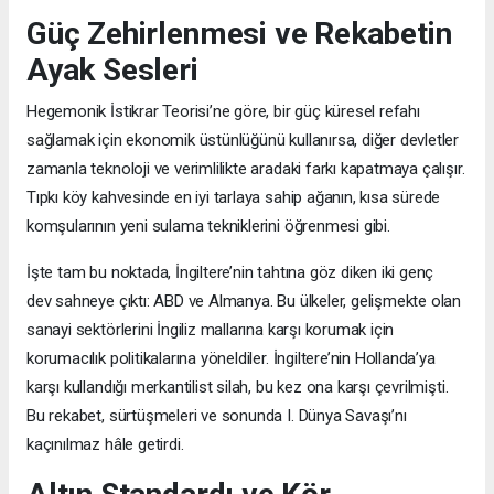
Güç Zehirlenmesi ve Rekabetin
Ayak Sesleri
Hegemonik İstikrar Teorisi’ne göre, bir güç küresel refahı
sağlamak için ekonomik üstünlüğünü kullanırsa, diğer devletler
zamanla teknoloji ve verimlilikte aradaki farkı kapatmaya çalışır.
Tıpkı köy kahvesinde en iyi tarlaya sahip ağanın, kısa sürede
komşularının yeni sulama tekniklerini öğrenmesi gibi.
İşte tam bu noktada, İngiltere’nin tahtına göz diken iki genç
dev sahneye çıktı: ABD ve Almanya. Bu ülkeler, gelişmekte olan
sanayi sektörlerini İngiliz mallarına karşı korumak için
korumacılık politikalarına yöneldiler. İngiltere’nin Hollanda’ya
karşı kullandığı merkantilist silah, bu kez ona karşı çevrilmişti.
Bu rekabet, sürtüşmeleri ve sonunda I. Dünya Savaşı’nı
kaçınılmaz hâle getirdi.