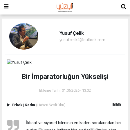
Yusuf Çelik
yusufcelik4@outlook.com
Bir İmparatorluğun Yükselişi
Ekleme Tarihi: 01.06.2026 - 13:02
Erkek
|
Kadın
(Haberi Sesli Oku)
İktisat ve siyaset biliminin en kadim sorularından biri