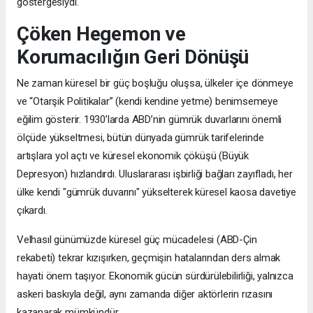
göstergesiydi.
Çöken Hegemon ve
Korumacılığın Geri Dönüşü
Ne zaman küresel bir güç boşluğu oluşsa, ülkeler içe dönmeye
ve “Otarşik Politikalar” (kendi kendine yetme) benimsemeye
eğilim gösterir. 1930’larda ABD’nin gümrük duvarlarını önemli
ölçüde yükseltmesi, bütün dünyada gümrük tarifelerinde
artışlara yol açtı ve küresel ekonomik çöküşü (Büyük
Depresyon) hızlandırdı. Uluslararası işbirliği bağları zayıfladı, her
ülke kendi "gümrük duvarını" yükselterek küresel kaosa davetiye
çıkardı.
Velhasıl günümüzde küresel güç mücadelesi (ABD-Çin
rekabeti) tekrar kızışırken, geçmişin hatalarından ders almak
hayati önem taşıyor. Ekonomik gücün sürdürülebilirliği, yalnızca
askeri baskıyla değil, aynı zamanda diğer aktörlerin rızasını
kazanarak mümkündür.