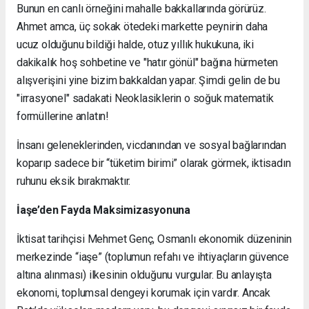
Bunun en canlı örneğini mahalle bakkallarında görürüz.
Ahmet amca, üç sokak ötedeki markette peynirin daha
ucuz olduğunu bildiği halde, otuz yıllık hukukuna, iki
dakikalık hoş sohbetine ve "hatır gönül" bağına hürmeten
alışverişini yine bizim bakkaldan yapar. Şimdi gelin de bu
"irrasyonel" sadakati Neoklasiklerin o soğuk matematik
formüllerine anlatın!
İnsanı geleneklerinden, vicdanından ve sosyal bağlarından
koparıp sadece bir “tüketim birimi” olarak görmek, iktisadın
ruhunu eksik bırakmaktır.
İaşe’den Fayda Maksimizasyonuna
İktisat tarihçisi
Mehmet Genç
, Osmanlı ekonomik düzeninin
merkezinde
“iaşe”
(toplumun refahı ve ihtiyaçların güvence
altına alınması) ilkesinin olduğunu vurgular. Bu anlayışta
ekonomi, toplumsal dengeyi korumak için vardır. Ancak