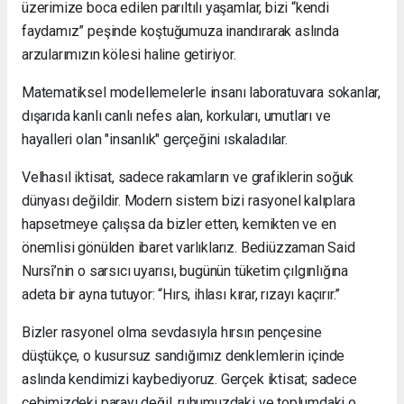
üzerimize boca edilen
parıltılı
yaşamlar, bizi “kendi
faydamız” peşinde koştuğumuza inandırarak aslında
arzularımızın kölesi haline getiriyor.
Matematiksel modellemelerle insanı laboratuvara sokanlar,
dışarıda kanlı canlı nefes alan, korkuları, umutları ve
hayalleri olan "insanlık" gerçeğini ıskaladılar.
Velhasıl
i
ktisat, sadece rakamların ve grafiklerin soğuk
dünyası değildir. Modern sistem bizi rasyonel kalıplara
hapsetmeye çalışsa da bizler etten, kemikten ve en
önemlisi gönülden ibaret varlıklarız.
Bediüzzaman Said
Nursî
’nin o sarsıcı uyarısı, bugünün tüketim çılgınlığına
adeta bir ayna tutuyor:
“Hırs, ihlası kırar, rızayı kaçırır.”
Bizler rasyonel olma sevdasıyla hırsın pençesine
düştükçe, o kusursuz sandığımız denklemlerin içinde
aslında kendimizi kaybediyoruz. Gerçek iktisat; sadece
cebimizdeki parayı değil, ruhumuzdaki ve toplumdaki o