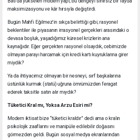
Batı’da yükselen modern yapı, bu dengeyi sınırsız bir fayda
maksimizasyonu ve kâr hırsıyla değiştirdi.
Bugün
Mahfi Eğilmez
’in sıkça belirttiği gibi; rasyonel
beklentiler ile piyasanın irrasyonel gerçekleri arasındaki o
devasa boşluk, yaşadığımız küresel krizlerin ana
kaynağıdır. Eğer gerçekten rasyonel olsaydık, cebimizde
olmayan parayı harcamak için kredi kartı kuyruklarına girer
miydik?
Ya da ihtiyacımız olmayan bir nesneyi, sırf başkalarına
üstünlük kurmak (statü) uğruna ömrümüzden feragat
ederek taksitle satın alır mıydık?
Tüketici Kral mı, Yoksa Arzu Esiri mi?
Modern iktisat bize “tüketici kraldır” dedi ama o kralın
psikolojik zaaflarını ve manipüle edilebilir doğasını
görmezden geldi. Bugün sosyal medya ekranlarından