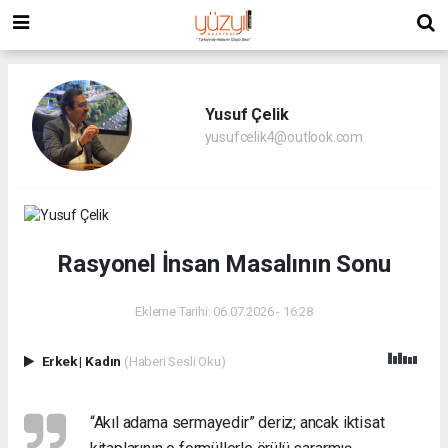
Yusuf Çelik
yusufcelik4@outlook.com
Rasyonel İnsan Masalının Sonu
Ekleme Tarihi: 06.07.2026 - 16:28
Erkek
|
Kadın
(Haberi Sesli Oku)
“Akıl adama sermayedir” deriz; ancak iktisat