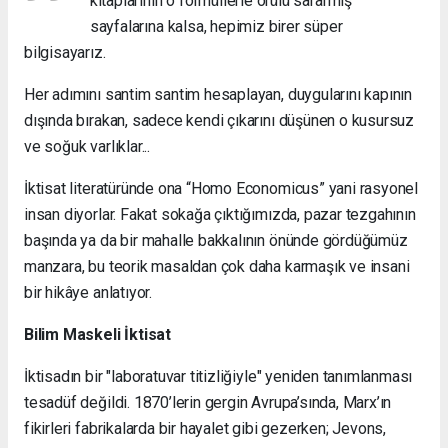
kitaplarının o formüllerle örülü sararmış
sayfalarına kalsa, hepimiz birer süper
bilgisayarız.
Her adımını santim santim hesaplayan, duygularını kapının
dışında bırakan, sadece kendi çıkarını düşünen o kusursuz
ve soğuk varlıklar...
İktisat literatüründe ona
“Homo Economicus”
yani rasyonel
insan diyorlar. Fakat sokağa çıktığımızda, pazar tezgahının
başında ya da bir mahalle bakkalının önünde gördüğümüz
manzara, bu teorik masaldan çok daha karmaşık ve insani
bir hikâye anlatıyor.
Bilim Maskeli İktisat
İktisadın bir "laboratuvar titizliğiyle" yeniden tanımlanması
tesadüf değildi. 1870’lerin gergin Avrupa’sında, Marx’ın
fikirleri fabrikalarda bir hayalet gibi gezerken;
Jevons,