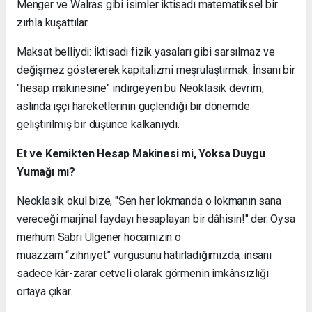
Menger ve Walras
gibi isimler iktisadı matematiksel bir
zırhla kuşattılar.
Maksat belliydi: İktisadı fizik yasaları gibi sarsılmaz ve
değişmez göstererek kapitalizmi meşrulaştırmak. İnsanı bir
"hesap makinesine" indirgeyen bu Neoklasik devrim,
aslında işçi hareketlerinin güçlendiği bir dönemde
geliştirilmiş bir düşünce kalkanıydı.
Et ve Kemikten Hesap Makinesi mi, Yoksa Duygu
Yumağı mı?
Neoklasik okul bize, "Sen her lokmanda o lokmanın sana
vereceği marjinal faydayı hesaplayan bir dâhisin!" der. Oysa
merhum
Sabri Ülgener
hocamızın o
muazzam
“zihniyet”
vurgusunu hatırladığımızda, insanı
sadece kâr-zarar cetveli olarak görmenin imkânsızlığı
ortaya çıkar.