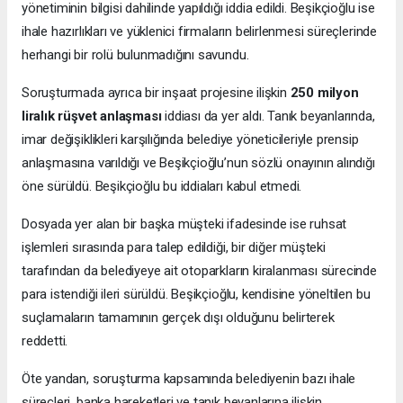
yönetiminin bilgisi dahilinde yapıldığı iddia edildi. Beşikçioğlu ise
ihale hazırlıkları ve yüklenici firmaların belirlenmesi süreçlerinde
herhangi bir rolü bulunmadığını savundu.
Soruşturmada ayrıca bir inşaat projesine ilişkin
250 milyon
liralık rüşvet anlaşması
iddiası da yer aldı. Tanık beyanlarında,
imar değişiklikleri karşılığında belediye yöneticileriyle prensip
anlaşmasına varıldığı ve Beşikçioğlu’nun sözlü onayının alındığı
öne sürüldü. Beşikçioğlu bu iddiaları kabul etmedi.
Dosyada yer alan bir başka müşteki ifadesinde ise ruhsat
işlemleri sırasında para talep edildiği, bir diğer müşteki
tarafından da belediyeye ait otoparkların kiralanması sürecinde
para istendiği ileri sürüldü. Beşikçioğlu, kendisine yöneltilen bu
suçlamaların tamamının gerçek dışı olduğunu belirterek
reddetti.
Öte yandan, soruşturma kapsamında belediyenin bazı ihale
süreçleri, banka hareketleri ve tanık beyanlarına ilişkin