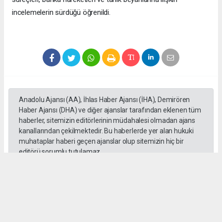
incelemelerin sürdüğü öğrenildi.
Anadolu Ajansı (AA), İhlas Haber Ajansı (İHA), Demirören
Haber Ajansı (DHA) ve diğer ajanslar tarafından eklenen tüm
haberler, sitemizin editörlerinin müdahalesi olmadan ajans
kanallarından çekilmektedir. Bu haberlerde yer alan hukuki
muhataplar haberi geçen ajanslar olup sitemizin hiç bir
editörü sorumlu tutulamaz...
#Erdal Beşikçioğlu
#ankara
#emniyet ifadesi
#Rüşvet
#Yolsuzluk