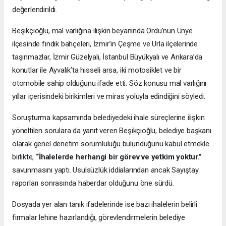
değerlendirildi.
Beşikçioğlu, mal varlığına ilişkin beyanında Ordu’nun Ünye
ilçesinde fındık bahçeleri, İzmir’in Çeşme ve Urla ilçelerinde
taşınmazlar, İzmir Güzelyalı, İstanbul Büyükyalı ve Ankara’da
konutlar ile Ayvalık’ta hisseli arsa, iki motosiklet ve bir
otomobile sahip olduğunu ifade etti. Söz konusu mal varlığını
yıllar içerisindeki birikimleri ve miras yoluyla edindiğini söyledi.
Soruşturma kapsamında belediyedeki ihale süreçlerine ilişkin
yöneltilen sorulara da yanıt veren Beşikçioğlu, belediye başkanı
olarak genel denetim sorumluluğu bulunduğunu kabul etmekle
birlikte,
“İhalelerde herhangi bir görev ve yetkim yoktur.”
savunmasını yaptı. Usulsüzlük iddialarından ancak Sayıştay
raporları sonrasında haberdar olduğunu öne sürdü.
Dosyada yer alan tanık ifadelerinde ise bazı ihalelerin belirli
firmalar lehine hazırlandığı, görevlendirmelerin belediye