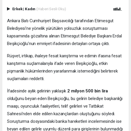
Erkek
|
Kadın
(Haberi Sesli Oku)
Ankara Batı Cumhuriyet Başsavcılığı tarafından Etimesgut
Belediyesi’ne yönelik yürütülen yolsuzluk soruşturması
kapsamında gözaltına alınan Etimesgut Belediye Başkanı Erdal
Beşikçioğlu’nun emniyet ifadesinin detayları ortaya çıktı.
Rüşvet, irtikap, ihaleye fesat karıştırma ve edimin ifasına fesat
karıştırma suçlamalarıyla ifade veren Beşikçioğlu, etkin
pişmanlık hükümlerinden yararlanmak istemediğini belirterek
suçlamaları reddetti.
İfadesinde aylık gelirinin yaklaşık
2 milyon 500 bin lira
olduğunu beyan eden Beşikçioğlu, bu gelirin belediye başkanlığı
maaşı, oyunculuk faaliyetleri, telif gelirleri ve Tatbikat
Sahnesi’nden elde edilen kazançlardan oluştuğunu söyledi.
Soruşturma dosyasındaki banka hareketleri incelemesinde ise
beyan edilen gelirle uyumlu düzenli para girişlerinin bulunmadığı