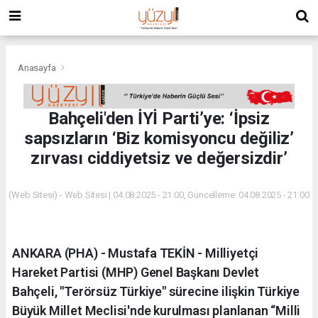
Anasayfa
Bahçeli'den İYİ Parti’ye: ‘İpsiz
sapsızların ‘Biz komisyoncu değiliz’
zırvası ciddiyetsiz ve değersizdir’
(Web Sitesi) - Web Sitesi | 04.08.2025 - 21:00, Güncelleme: 04.08.2025 - 21:00
ANKARA (PHA) - Mustafa TEKİN - Milliyetçi
Hareket Partisi (MHP) Genel Başkanı Devlet
Bahçeli, "Terörsüz Türkiye" sürecine ilişkin Türkiye
Büyük Millet Meclisi'nde kurulması planlanan “Milli