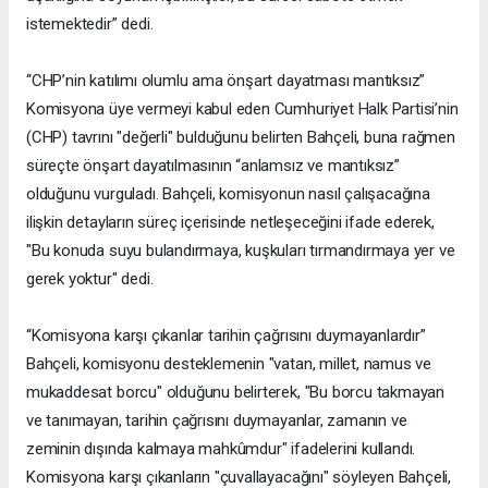
istemektedir” dedi.
“CHP’nin katılımı olumlu ama önşart dayatması mantıksız”
Komisyona üye vermeyi kabul eden Cumhuriyet Halk Partisi’nin
(CHP) tavrını "değerli" bulduğunu belirten Bahçeli, buna rağmen
süreçte önşart dayatılmasının “anlamsız ve mantıksız”
olduğunu vurguladı. Bahçeli, komisyonun nasıl çalışacağına
ilişkin detayların süreç içerisinde netleşeceğini ifade ederek,
"Bu konuda suyu bulandırmaya, kuşkuları tırmandırmaya yer ve
gerek yoktur" dedi.
“Komisyona karşı çıkanlar tarihin çağrısını duymayanlardır”
Bahçeli, komisyonu desteklemenin "vatan, millet, namus ve
mukaddesat borcu" olduğunu belirterek, "Bu borcu takmayan
ve tanımayan, tarihin çağrısını duymayanlar, zamanın ve
zeminin dışında kalmaya mahkûmdur" ifadelerini kullandı.
Komisyona karşı çıkanların "çuvallayacağını" söyleyen Bahçeli,