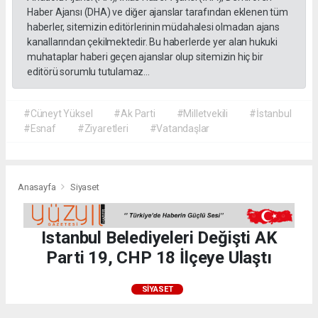
Haber Ajansı (DHA) ve diğer ajanslar tarafından eklenen tüm
haberler, sitemizin editörlerinin müdahalesi olmadan ajans
kanallarından çekilmektedir. Bu haberlerde yer alan hukuki
muhataplar haberi geçen ajanslar olup sitemizin hiç bir
editörü sorumlu tutulamaz...
#Cüneyt Yüksel
#Ak Parti
#Milletvekili
#İstanbul
#Esnaf
#Ziyaretleri
#Vatandaşlar
Anasayfa
Siyaset
Istanbul Belediyeleri Değişti AK
Parti 19, CHP 18 İlçeye Ulaştı
SIYASET
03.08.2026 - 14:03, Güncelleme: 03.08.2026 - 20:03