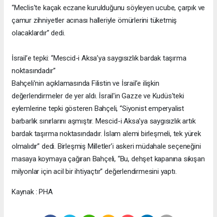
“Meclis'te kaçak eczane kurulduğunu söyleyen ucube, çarpık ve
çamur zihniyetler acınası halleriyle ömürlerini tüketmiş
olacaklardır” dedi.
İsrail’e tepki: “Mescid-i Aksa’ya saygısızlık bardak taşırma
noktasındadır”
Bahçeli’nin açıklamasında Filistin ve İsrail’e ilişkin
değerlendirmeler de yer aldı. İsrail'in Gazze ve Kudüs'teki
eylemlerine tepki gösteren Bahçeli, “Siyonist emperyalist
barbarlık sınırlarını aşmıştır. Mescid-i Aksa’ya saygısızlık artık
bardak taşırma noktasındadır. İslam alemi birleşmeli, tek yürek
olmalıdır” dedi. Birleşmiş Milletler’i askeri müdahale seçeneğini
masaya koymaya çağıran Bahçeli, “Bu, dehşet kapanına sıkışan
milyonlar için acil bir ihtiyaçtır” değerlendirmesini yaptı.
Kaynak : PHA