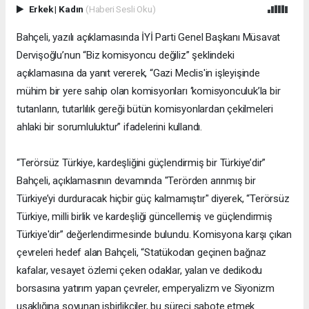
Erkek
|
Kadın
(Haberi Sesli Oku)
Bahçeli, yazılı açıklamasında İYİ Parti Genel Başkanı Müsavat
Dervişoğlu’nun “Biz komisyoncu değiliz” şeklindeki
açıklamasına da yanıt vererek, “Gazi Meclis'in işleyişinde
mühim bir yere sahip olan komisyonları ‘komisyonculuk’la bir
tutanların, tutarlılık gereği bütün komisyonlardan çekilmeleri
ahlaki bir sorumluluktur” ifadelerini kullandı.
“Terörsüz Türkiye, kardeşliğini güçlendirmiş bir Türkiye’dir”
Bahçeli, açıklamasının devamında "Terörden arınmış bir
Türkiye’yi durduracak hiçbir güç kalmamıştır" diyerek, “Terörsüz
Türkiye, milli birlik ve kardeşliği güncellemiş ve güçlendirmiş
Türkiye'dir” değerlendirmesinde bulundu. Komisyona karşı çıkan
çevreleri hedef alan Bahçeli, “Statükodan geçinen bağnaz
kafalar, vesayet özlemi çeken odaklar, yalan ve dedikodu
borsasına yatırım yapan çevreler, emperyalizm ve Siyonizm
uşaklığına soyunan işbirlikçiler, bu süreci sabote etmek