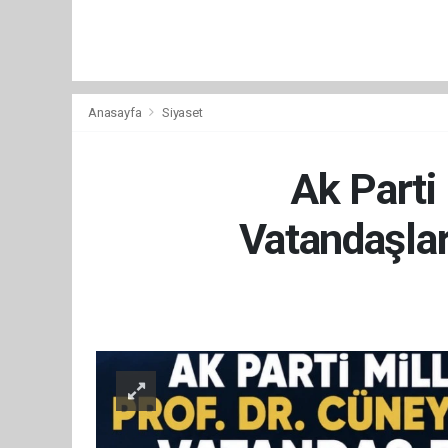
Anasayfa
Siyaset
Ak Parti
Vatandaşla