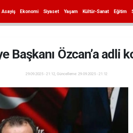
Asayiş
Ekonomi
Siyaset
Yaşam
Kültür-Sanat
Eğitim
e Başkanı Özcan’a adli ko
29.09.2025 - 21:12, Güncelleme: 29.09.2025 - 21:12