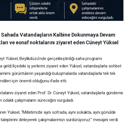
sel Sahada Vatandaşların Kalbine Dokunmaya Devam
arı ve esnaf noktalarını ziyaret eden Cüneyt Yüksel
eyt Yüksel, Beylikdüzü’nde gerçekleştirdiği saha programı
a geldi.İlçedeki iş yerlerini ziyaret eden Yüksel, vatandaşlarla sohbet
. Samimi görüntülerin yaşandığı buluşmalarda vatandaşlarla tek tek
ileri için önemli olduğunu ifade etti.
ktalarını ziyaret eden Prof. Dr. Cüneyt Yüksel, vatandaşlarla gündeme
 odaklı çalışmaların süreceğini vurguladı.
en Yüksel, “Milletimizle aynı sofrada, aynı sokakta, aynı gönülde
eplerini dinleyerek çalışmalarımızı sürdürüyoruz.” mesajını verdi.