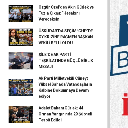
Özgür Özel’den Akın Gürlek ve
Tuzla Çıkışı: “Hesabını
Vereceksin
ÜSKÜDAR’DA SEÇİM! CHP’DE
OY KRİZİNE RAĞMEN BAŞKAN
VEKİLİ BELLİ OLDU
ŞİLE’DE AK PARTİ
TEŞKİLATINDA GÜÇLÜ BİRLİK
MESAJI
Ak Parti Milletvekili Cüneyt
Yüksel Sahada Vatandaşların
Kalbine Dokunmaya Devam
ediyor
Adalet Bakanı Gürlek: 44
Orman Yangınında 29 Şüpheli
Tespit Edildi