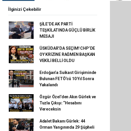
İlginizi Çekebilir
ŞİLE’DE AK PARTİ
TEŞKİLATINDA GÜÇLÜ BİRLİK
MESAJI
ÜSKÜDAR’DA SEÇİM! CHP’DE
OY KRİZİNE RAĞMEN BAŞKAN
VEKİLİ BELLİ OLDU
Erdoğan’a Suikast Girişiminde
Bulunan FETÖ’cü 10 Yıl Sonra
Yakalandı
Özgür Özel’den Akın Gürlek ve
Tuzla Çıkışı: “Hesabını
Vereceksin
Adalet Bakanı Gürlek: 44
Orman Yangınında 29 Şüpheli