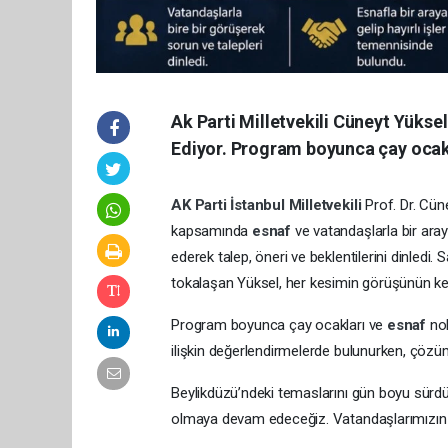
Ak Parti Milletvekili Cüneyt Yük
Ediyor. Program boyunca çay ocakl
AK Parti
İstanbul
Milletvekili
Prof. Dr. Cün
kapsamında
esnaf
ve vatandaşlarla bir aray
ederek talep, öneri ve beklentilerini dinledi
tokalaşan Yüksel, her kesimin görüşünün kend
Program boyunca çay ocakları ve
esnaf
no
ilişkin değerlendirmelerde bulunurken, çözüm
Beylikdüzü’ndeki temaslarını gün boyu sürdür
olmaya devam edeceğiz. Vatandaşlarımızın tal