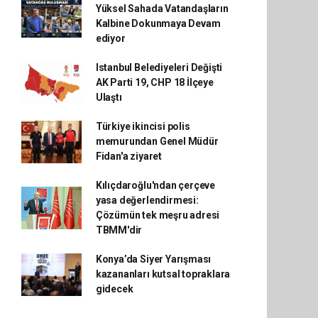
Yüksel Sahada Vatandaşların
Kalbine Dokunmaya Devam
ediyor
Istanbul Belediyeleri Değişti
AK Parti 19, CHP 18 İlçeye
Ulaştı
Türkiye ikincisi polis
memurundan Genel Müdür
Fidan'a ziyaret
Kılıçdaroğlu'ndan çerçeve
yasa değerlendirmesi:
Çözümün tek meşru adresi
TBMM'dir
Konya’da Siyer Yarışması
kazananları kutsal topraklara
gidecek