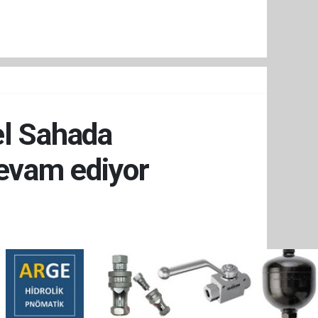
el Sahada
evam ediyor