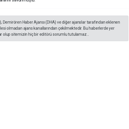
kararını savunmuştu.
), Demirören Haber Ajansı (DHA) ve diğer ajanslar tarafından eklenen
lesi olmadan ajans kanallarından çekilmektedir. Bu haberlerde yer
 olup sitemizin hiç bir editörü sorumlu tutulamaz...