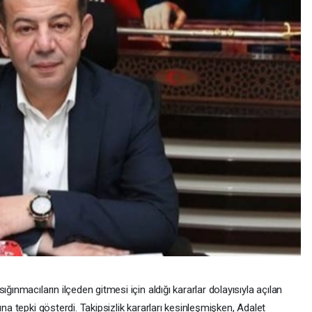
ğınmacıların ilçeden gitmesi için aldığı kararlar dolayısıyla açılan
ına tepki gösterdi. Takipsizlik kararları kesinleşmişken, Adalet