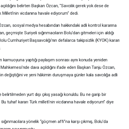
açıldığını belirten Başkan Özcan, "Savcılık gerek yok dese de
Milleti’nin vicdanına havale ediyorum" dedi.
Özcan, sosyal medya hesabından hakkındaki adli kontrol kararına
an, geçmişte Suriyeli sığınmacıların Bolu’dan gitmeleri için aldığı
 Bolu Cumhuriyet Başsavcılığı’nın defalarca takipsizlik (KYOK) kararı
.
un kamuoyuna yaptığı paylaşım sonrası aynı konuda yeniden
za Mahkemesi’nde dava açıldığını ifade eden Başkan Tanju Özcan,
 değiştiğini ve yeni hâkimin duruşmaya günler kala savcılığa adli
 belirtilmeden yurt dışı çıkış yasağı konuldu. Bu ne garip bir
Bu tuhaf kararı Türk milleti’nin vicdanına havale ediyorum” diye
sığınmacılara yönelik “göçmen affı”na karşı çıkmış, Bolu’da