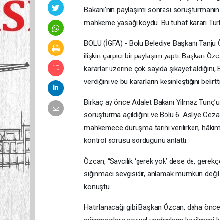
Bakanı’nın paylaşımı sonrası soruşturmanın 
mahkeme yasağı koydu. Bu tuhaf kararı Türk 
BOLU (İGFA) - Bolu Belediye Başkanı Tanju 
ilişkin çarpıcı bir paylaşım yaptı. Başkan Özc
kararlar üzerine çok sayıda şikayet aldığını,
verdiğini ve bu kararların kesinleştiğini belirtti
Birkaç ay önce Adalet Bakanı Yılmaz Tunç’
soruşturma açıldığını ve Bolu 6. Asliye Ce
mahkemece duruşma tarihi verilirken, hâkimin
kontrol sorusu sorduğunu anlattı.
Özcan, “Savcılık ‘gerek yok’ dese de, gerekçe
sığınmacı sevgisidir, anlamak mümkün değil. 
konuştu.
Hatırlanacağı gibi Başkan Özcan, daha önce 