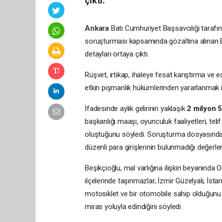
çıktı.
Ankara
Batı Cumhuriyet Başsavcılığı tarafı
soruşturması kapsamında gözaltına alınan E
detayları ortaya çıktı.
Rüşvet, irtikap, ihaleye fesat karıştırma ve 
etkin pişmanlık hükümlerinden yararlanmak is
İfadesinde aylık gelirinin yaklaşık
2 milyon 5
başkanlığı maaşı, oyunculuk faaliyetleri, teli
oluştuğunu söyledi. Soruşturma dosyasındak
düzenli para girişlerinin bulunmadığı değerlend
Beşikçioğlu, mal varlığına ilişkin beyanında 
ilçelerinde taşınmazlar, İzmir Güzelyalı, İstan
motosiklet ve bir otomobile sahip olduğunu ifa
miras yoluyla edindiğini söyledi.