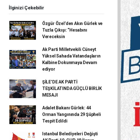
İlginizi Çekebilir
Özgür Özel’den Akın Gürlek ve
Tuzla Çıkışı: “Hesabını
Vereceksin
Ak Parti Milletvekili Cüneyt
Yüksel Sahada Vatandaşların
Kalbine Dokunmaya Devam
ediyor
ŞİLE’DE AK PARTİ
TEŞKİLATINDA GÜÇLÜ BİRLİK
MESAJI
Adalet Bakanı Gürlek: 44
Orman Yangınında 29 Şüpheli
Tespit Edildi
Istanbul Belediyeleri Değişti