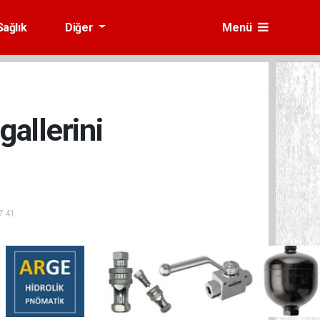
Sağlık
Diğer
Menü
allerini
7:41