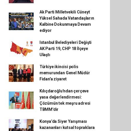
Ak Parti Milletvekili Cüneyt
Yüksel Sahada Vatandaşların
Kalbine Dokunmaya Devam
ediyor
Istanbul Belediyeleri Değişti
AK Parti 19, CHP 18 İlçeye
Ulaştı
Türkiye ikincisi polis
memurundan Genel Müdür
Fidan'a ziyaret
Kılıçdaroğlu'ndan çerçeve
yasa değerlendirmesi:
Çözümün tek meşru adresi
TBMM'dir
Konya’da Siyer Yarışması
kazananları kutsal topraklara