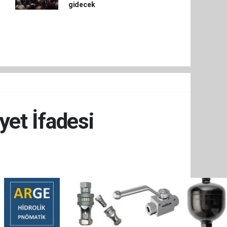
gidecek
et İfadesi