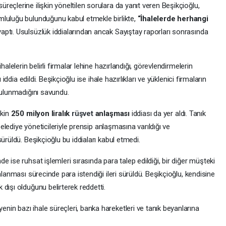
eçlerine ilişkin yöneltilen sorulara da yanıt veren Beşikçioğlu,
mluluğu bulunduğunu kabul etmekle birlikte,
“İhalelerde herhangi
ptı. Usulsüzlük iddialarından ancak Sayıştay raporları sonrasında
alelerin belirli firmalar lehine hazırlandığı, görevlendirmelerin
 iddia edildi. Beşikçioğlu ise ihale hazırlıkları ve yüklenici firmaların
bulunmadığını savundu.
şkin
250 milyon liralık
rüşvet
anlaşması
iddiası da yer aldı. Tanık
 belediye yöneticileriyle prensip anlaşmasına varıldığı ve
ürüldü. Beşikçioğlu bu iddiaları kabul etmedi.
 ise ruhsat işlemleri sırasında para talep edildiği, bir diğer müşteki
alanması sürecinde para istendiği ileri sürüldü. Beşikçioğlu, kendisine
dışı olduğunu belirterek reddetti.
in bazı ihale süreçleri, banka hareketleri ve tanık beyanlarına