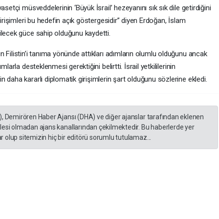
setçi müsveddelerinin ‘Büyük İsrail’ hezeyanını sık sık dile getirdiğini
girişimleri bu hedefin açık göstergesidir” diyen Erdoğan, İslam
ilecek güce sahip olduğunu kaydetti.
 Filistin’i tanıma yönünde attıkları adımların olumlu olduğunu ancak
larla desteklenmesi gerektiğini belirtti. İsrail yetkililerinin
 daha kararlı diplomatik girişimlerin şart olduğunu sözlerine ekledi.
), Demirören Haber Ajansı (DHA) ve diğer ajanslar tarafından eklenen
lesi olmadan ajans kanallarından çekilmektedir. Bu haberlerde yer
 olup sitemizin hiç bir editörü sorumlu tutulamaz...