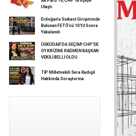
AK Parti 19, CHP 18 İlçeye
Ulaştı
Erdoğan’a Suikast Girişiminde
Bulunan FETÖ’cü 10 Yıl Sonra
Yakalandı
ÜSKÜDAR’DA SEÇİM! CHP’DE
OY KRİZİNE RAĞMEN BAŞKAN
VEKİLİ BELLİ OLDU
TİP Milletvekili Sera Kadıgil
Hakkında Soruşturma