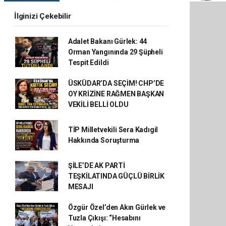
İlginizi Çekebilir
Adalet Bakanı Gürlek: 44
Orman Yangınında 29 Şüpheli
Tespit Edildi
ÜSKÜDAR’DA SEÇİM! CHP’DE
OY KRİZİNE RAĞMEN BAŞKAN
VEKİLİ BELLİ OLDU
TİP Milletvekili Sera Kadıgil
Hakkında Soruşturma
ŞİLE’DE AK PARTİ
TEŞKİLATINDA GÜÇLÜ BİRLİK
MESAJI
Özgür Özel’den Akın Gürlek ve
Tuzla Çıkışı: “Hesabını