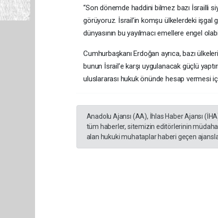
“Son dönemde haddini bilmez bazı İsrailli siya
görüyoruz. İsrail’in komşu ülkelerdeki işgal 
dünyasının bu yayılmacı emellere engel olab
Cumhurbaşkanı Erdoğan ayrıca, bazı ülkelerin
bunun İsrail’e karşı uygulanacak güçlü yaptırım
uluslararası hukuk önünde hesap vermesi için
Anadolu Ajansı (AA), İhlas Haber Ajansı (İHA
tüm haberler, sitemizin editörlerinin müdaha
alan hukuki muhataplar haberi geçen ajanslar