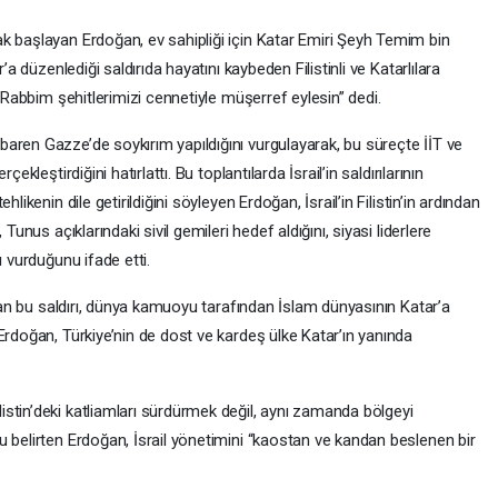
k başlayan Erdoğan, ev sahipliği için Katar Emiri Şeyh Temim bin
’a düzenlediği saldırıda hayatını kaybeden Filistinli ve Katarlılara
 “Rabbim şehitlerimizi cennetiyle müşerref eylesin” dedi.
aren Gazze’de soykırım yapıldığını vurgulayarak, bu süreçte İİT ve
ekleştirdiğini hatırlattı. Bu toplantılarda İsrail’in saldırılarının
likenin dile getirildiğini söyleyen Erdoğan, İsrail’in Filistin’in ardından
Tunus açıklarındaki sivil gemileri hedef aldığını, siyasi liderlere
ı vurduğunu ifade etti.
ıyan bu saldırı, dünya kamuoyu tarafından İslam dünyasının Katar’a
Erdoğan, Türkiye’nin de dost ve kardeş ülke Katar’ın yanında
stin’deki katliamları sürdürmek değil, aynı zamanda bölgeyi
 belirten Erdoğan, İsrail yönetimini “kaostan ve kandan beslenen bir