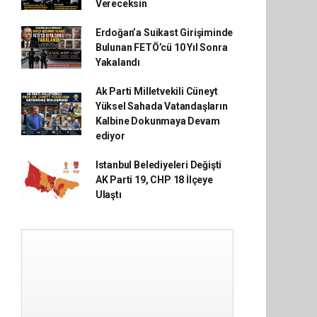
Vereceksin
Erdoğan’a Suikast Girişiminde
Bulunan FETÖ’cü 10 Yıl Sonra
Yakalandı
Ak Parti Milletvekili Cüneyt
Yüksel Sahada Vatandaşların
Kalbine Dokunmaya Devam
ediyor
Istanbul Belediyeleri Değişti
AK Parti 19, CHP 18 İlçeye
Ulaştı