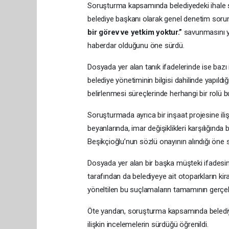
Soruşturma kapsamında belediyedeki ihale sür
belediye başkanı olarak genel denetim soru
bir görev ve yetkim yoktur.”
savunmasını ya
haberdar olduğunu öne sürdü.
Dosyada yer alan tanık ifadelerinde ise bazı ih
belediye yönetiminin bilgisi dahilinde yapıldığı
belirlenmesi süreçlerinde herhangi bir rolü 
Soruşturmada ayrıca bir inşaat projesine ili
beyanlarında, imar değişiklikleri karşılığında
Beşikçioğlu’nun sözlü onayının alındığı öne s
Dosyada yer alan bir başka müşteki ifadesinde
tarafından da belediyeye ait otoparkların kir
yöneltilen bu suçlamaların tamamının gerçek 
Öte yandan, soruşturma kapsamında belediyen
ilişkin incelemelerin sürdüğü öğrenildi.