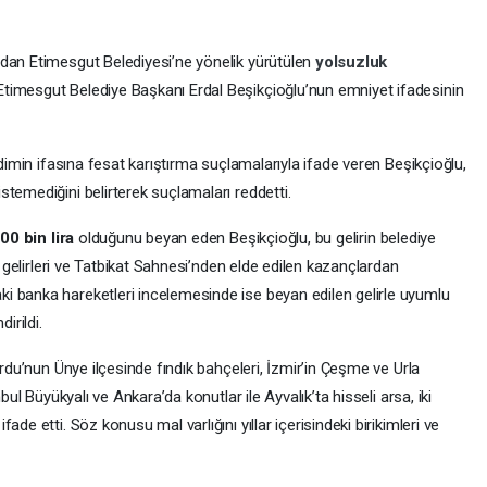
ndan Etimesgut Belediyesi’ne yönelik yürütülen
yolsuzluk
timesgut Belediye Başkanı Erdal Beşikçioğlu’nun emniyet ifadesinin
edimin ifasına fesat karıştırma suçlamalarıyla ifade veren Beşikçioğlu,
temediğini belirterek suçlamaları reddetti.
00 bin lira
olduğunu beyan eden Beşikçioğlu, bu gelirin belediye
f gelirleri ve Tatbikat Sahnesi’nden elde edilen kazançlardan
i banka hareketleri incelemesinde ise beyan edilen gelirle uyumlu
irildi.
Ordu’nun Ünye ilçesinde fındık bahçeleri, İzmir’in Çeşme ve Urla
bul Büyükyalı ve Ankara’da konutlar ile Ayvalık’ta hisseli arsa, iki
de etti. Söz konusu mal varlığını yıllar içerisindeki birikimleri ve