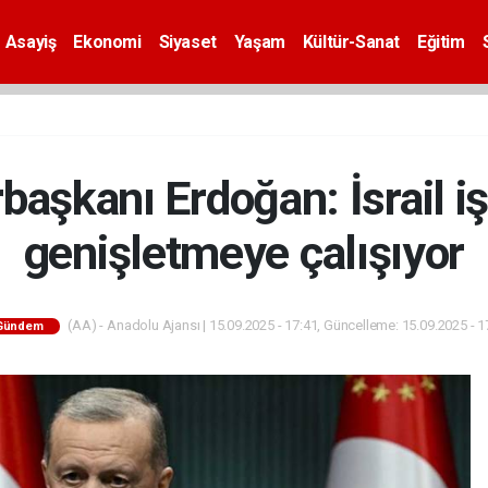
Asayiş
Ekonomi
Siyaset
Yaşam
Kültür-Sanat
Eğitim
şkanı Erdoğan: İsrail işg
genişletmeye çalışıyor
(AA) - Anadolu Ajansı | 15.09.2025 - 17:41, Güncelleme: 15.09.2025 - 1
Gündem