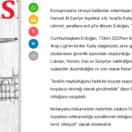
Konuşmasına zirveye katılanları selamlayara
Hamed Al Sani’ye teşekkür etti. İsrail’in Katar
rahmet, yaralılara acil şifa dileyen Erdoğan,
Cumhurbaşkanı Erdoğan, 7 Ekim 2023’ten itib
Arap Ligi’nin birden fazla olağanüstü zirve gerç
uluslararası güvenlik açısından oluşturduğu teh
Lübnan, Yemen, İran ve Suriye’ye saldırdığını, 
suikastler düzenlediğini ve son olarak Katar’
“İsrail’in haydutluğunu farklı bir boyuta taş
koşulsuz desteği olarak görülmelidir” diyen 
olduğunu vurguladı.
Netanyahu hükümetinin hedefinin sadece Fili
topyekûn istikrarsızlığa sürüklemek olduğunu
terör zihniyeti” olarak nitelendirdi.