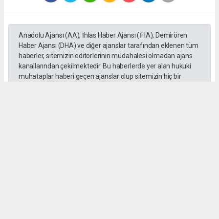
Anadolu Ajansı (AA), İhlas Haber Ajansı (İHA), Demirören
Haber Ajansı (DHA) ve diğer ajanslar tarafından eklenen tüm
haberler, sitemizin editörlerinin müdahalesi olmadan ajans
kanallarından çekilmektedir. Bu haberlerde yer alan hukuki
muhataplar haberi geçen ajanslar olup sitemizin hiç bir
editörü sorumlu tutulamaz...
#Erdal Beşikçioğlu
#ankara
#emniyet ifadesi
#Rüşvet
#Yolsuzluk
haber paketi
haber scripti
haber yazılımı
Tüm hakları saklı tutulmaktadır.Copyright 2026©
Haber Yazılımı:
Web Aksiyon ®