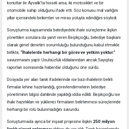
konutlar ile Ayvalık’ta hisseli arsa, iki motosiklet ve bir
otomobile sahip olduğunu ifade etti. Söz konusu mal varlığını
yıllar içerisindeki birikimleri ve miras yoluyla edindiğini söyledi.
Soruşturma kapsamında belediyedeki ihale süreçlerine ilişkin
yöneltilen sorulara da yanıt veren Beşikçioğlu, belediye başkanı
olarak genel denetim sorumluluğu bulunduğunu kabul etmekle
birlikte,
“İhalelerde herhangi bir görev ve yetkim yoktur.”
savunmasını yaptı. Usulsüzlük iddialarından ancak Sayıştay
raporları sonrasında haberdar olduğunu öne sürdü.
Dosyada yer alan tanık ifadelerinde ise bazı ihalelerin belirli
firmalar lehine hazırlandığı, görevlendirmelerin belediye
yönetiminin bilgisi dahilinde yapıldığı iddia edildi. Beşikçioğlu ise
ihale hazırlıkları ve yüklenici firmaların belirlenmesi süreçlerinde
herhangi bir rolü bulunmadığını savundu.
Soruşturmada ayrıca bir inşaat projesine ilişkin
250 milyon