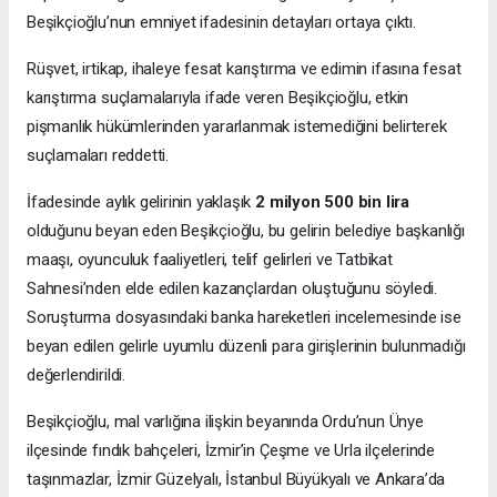
Beşikçioğlu’nun emniyet ifadesinin detayları ortaya çıktı.
Rüşvet, irtikap, ihaleye fesat karıştırma ve edimin ifasına fesat
karıştırma suçlamalarıyla ifade veren Beşikçioğlu, etkin
pişmanlık hükümlerinden yararlanmak istemediğini belirterek
suçlamaları reddetti.
İfadesinde aylık gelirinin yaklaşık
2 milyon 500 bin lira
olduğunu beyan eden Beşikçioğlu, bu gelirin belediye başkanlığı
maaşı, oyunculuk faaliyetleri, telif gelirleri ve Tatbikat
Sahnesi’nden elde edilen kazançlardan oluştuğunu söyledi.
Soruşturma dosyasındaki banka hareketleri incelemesinde ise
beyan edilen gelirle uyumlu düzenli para girişlerinin bulunmadığı
değerlendirildi.
Beşikçioğlu, mal varlığına ilişkin beyanında Ordu’nun Ünye
ilçesinde fındık bahçeleri, İzmir’in Çeşme ve Urla ilçelerinde
taşınmazlar, İzmir Güzelyalı, İstanbul Büyükyalı ve Ankara’da