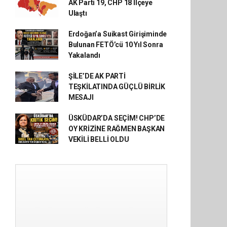
AK Parti 19, CHP 18 İlçeye
Ulaştı
Erdoğan’a Suikast Girişiminde
Bulunan FETÖ’cü 10 Yıl Sonra
Yakalandı
ŞİLE’DE AK PARTİ
TEŞKİLATINDA GÜÇLÜ BİRLİK
MESAJI
ÜSKÜDAR’DA SEÇİM! CHP’DE
OY KRİZİNE RAĞMEN BAŞKAN
VEKİLİ BELLİ OLDU