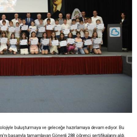
knolojiyle buluşturmaya ve geleceğe hazırlamaya devam ediyor. Bu
ı başarıyla tamamlayan Gönenli 288 öğrenci sertifikalarını aldı.