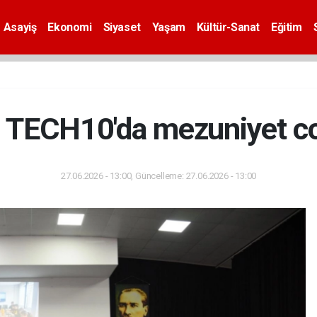
Asayiş
Ekonomi
Siyaset
Yaşam
Kültür-Sanat
Eğitim
 TECH10'da mezuniyet c
27.06.2026 - 13:00, Güncelleme: 27.06.2026 - 13:00