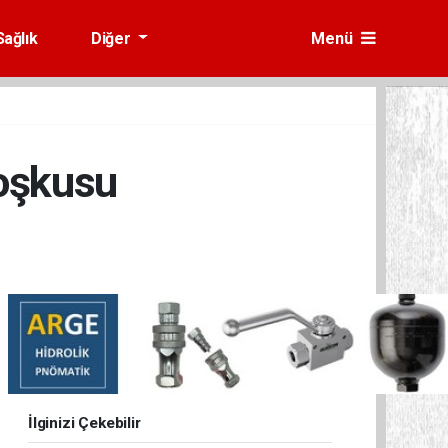
Sağlık
Diğer
Menü
oşkusu
İlginizi Çekebilir