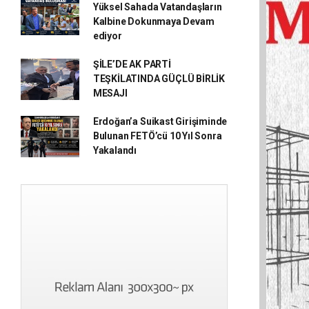
Yüksel Sahada Vatandaşların
Kalbine Dokunmaya Devam
ediyor
ŞİLE’DE AK PARTİ
TEŞKİLATINDA GÜÇLÜ BİRLİK
MESAJI
Erdoğan’a Suikast Girişiminde
Bulunan FETÖ’cü 10 Yıl Sonra
Yakalandı