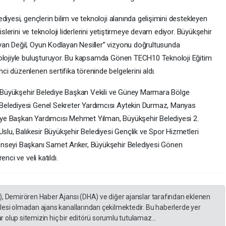
iyesi, gençlerin bilim ve teknoloji alanında gelişimini destekleyen
islerini ve teknoloji liderlerini yetiştirmeye devam ediyor. Büyükşehir
an Değil, Oyun Kodlayan Nesiller” vizyonu doğrultusunda
nolojiyle buluşturuyor. Bu kapsamda Gönen TECH10 Teknoloji Eğitim
 düzenlenen sertifika töreninde belgelerini aldı.
e; Büyükşehir Belediye Başkan Vekili ve Güney Marmara Bölge
Belediyesi Genel Sekreter Yardımcısı Aytekin Durmaz, Manyas
ye Başkan Yardımcısı Mehmet Yılman, Büyükşehir Belediyesi 2.
Uslu, Balıkesir Büyükşehir Belediyesi Gençlik ve Spor Hizmetleri
nseyi Başkanı Samet Arıker, Büyükşehir Belediyesi Gönen
nci ve veli katıldı.
), Demirören Haber Ajansı (DHA) ve diğer ajanslar tarafından eklenen
lesi olmadan ajans kanallarından çekilmektedir. Bu haberlerde yer
 olup sitemizin hiç bir editörü sorumlu tutulamaz...