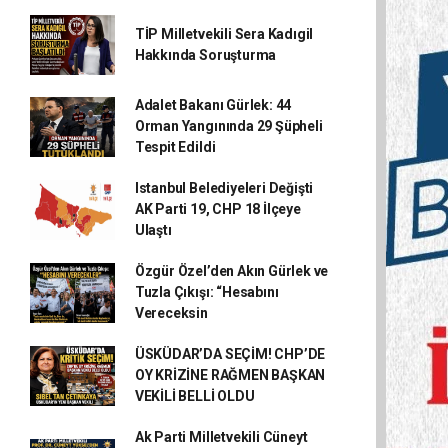
TİP Milletvekili Sera Kadıgil
Hakkında Soruşturma
Adalet Bakanı Gürlek: 44
Orman Yangınında 29 Şüpheli
Tespit Edildi
Istanbul Belediyeleri Değişti
AK Parti 19, CHP 18 İlçeye
Ulaştı
Özgür Özel’den Akın Gürlek ve
Tuzla Çıkışı: “Hesabını
Vereceksin
ÜSKÜDAR’DA SEÇİM! CHP’DE
OY KRİZİNE RAĞMEN BAŞKAN
VEKİLİ BELLİ OLDU
Ak Parti Milletvekili Cüneyt