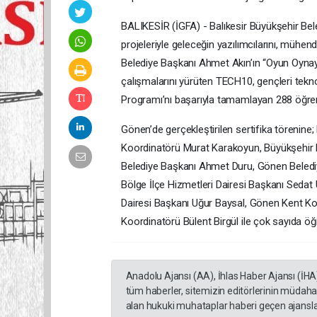
BALIKESİR (İGFA) - Balıkesir Büyükşehir Beled
projeleriyle geleceğin yazılımcılarını, mühend
Belediye Başkanı Ahmet Akın’ın “Oyun Oynay
çalışmalarını yürüten TECH10, gençleri tek
Programı’nı başarıyla tamamlayan 288 öğrenci
Gönen’de gerçekleştirilen sertifika törenin
Koordinatörü Murat Karakoyun, Büyükşehir 
Belediye Başkanı Ahmet Duru, Gönen Beledi
Bölge İlçe Hizmetleri Dairesi Başkanı Sedat 
Dairesi Başkanı Uğur Baysal, Gönen Kent Ko
Koordinatörü Bülent Birgül ile çok sayıda öğre
Anadolu Ajansı (AA), İhlas Haber Ajansı (İHA
tüm haberler, sitemizin editörlerinin müdaha
alan hukuki muhataplar haberi geçen ajanslar