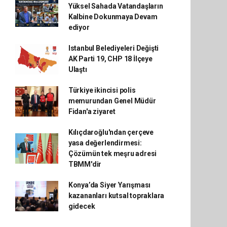
Yüksel Sahada Vatandaşların
Kalbine Dokunmaya Devam
ediyor
Istanbul Belediyeleri Değişti
AK Parti 19, CHP 18 İlçeye
Ulaştı
Türkiye ikincisi polis
memurundan Genel Müdür
Fidan'a ziyaret
Kılıçdaroğlu'ndan çerçeve
yasa değerlendirmesi:
Çözümün tek meşru adresi
TBMM'dir
Konya’da Siyer Yarışması
kazananları kutsal topraklara
gidecek