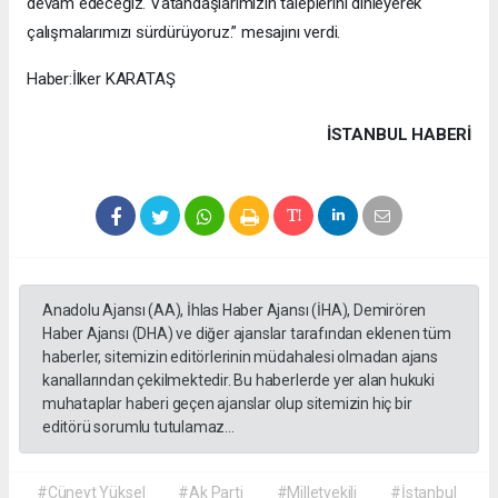
devam edeceğiz. Vatandaşlarımızın taleplerini dinleyerek
çalışmalarımızı sürdürüyoruz.” mesajını verdi.
Haber:İlker KARATAŞ
İSTANBUL HABERİ
Anadolu Ajansı (AA), İhlas Haber Ajansı (İHA), Demirören
Haber Ajansı (DHA) ve diğer ajanslar tarafından eklenen tüm
haberler, sitemizin editörlerinin müdahalesi olmadan ajans
kanallarından çekilmektedir. Bu haberlerde yer alan hukuki
muhataplar haberi geçen ajanslar olup sitemizin hiç bir
editörü sorumlu tutulamaz...
#Cüneyt Yüksel
#Ak Parti
#Milletvekili
#İstanbul