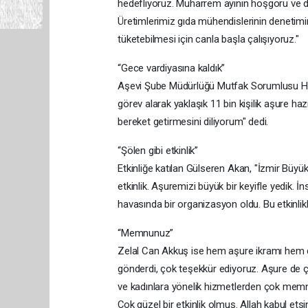
hedefliyoruz. Muharrem ayının hoşgörü ve d
Üretimlerimiz gıda mühendislerinin denetimin
tüketebilmesi için canla başla çalışıyoruz."
“Gece vardiyasına kaldık”
Aşevi Şube Müdürlüğü Mutfak Sorumlusu Hü
görev alarak yaklaşık 11 bin kişilik aşure ha
bereket getirmesini diliyorum" dedi.
“Şölen gibi etkinlik”
Etkinliğe katılan Gülseren Akan, "İzmir Büyü
etkinlik. Aşuremizi büyük bir keyifle yedik. 
havasında bir organizasyon oldu. Bu etkinlikle
“Memnunuz”
Zelal Can Akkuş ise hem aşure ikramı hem d
gönderdi, çok teşekkür ediyoruz. Aşure de ço
ve kadınlara yönelik hizmetlerden çok memn
Çok güzel bir etkinlik olmuş. Allah kabul et