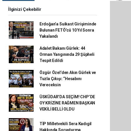
İlginizi Çekebilir
Erdoğan’a Suikast Girişiminde
Bulunan FETÖ’cü 10 Yıl Sonra
Yakalandı
Adalet Bakanı Gürlek: 44
Orman Yangınında 29 Şüpheli
Tespit Edildi
Özgür Özel’den Akın Gürlek ve
Tuzla Çıkışı: “Hesabını
Vereceksin
ÜSKÜDAR’DA SEÇİM! CHP’DE
OY KRİZİNE RAĞMEN BAŞKAN
VEKİLİ BELLİ OLDU
TİP Milletvekili Sera Kadıgil
Hakkında Soruşturma