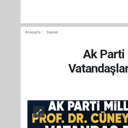
Anasayfa
Siyaset
Ak Parti
Vatandaşla