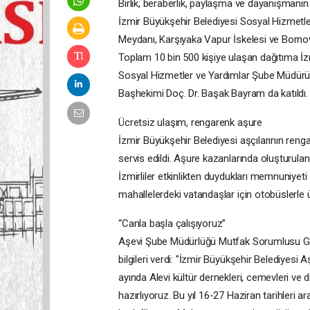
Birlik, beraberlik, paylaşma ve dayanışman
İzmir Büyükşehir Belediyesi Sosyal Hizmetle
Meydanı, Karşıyaka Vapur İskelesi ve Bornov
Toplam 10 bin 500 kişiye ulaşan dağıtıma İzm
Sosyal Hizmetler ve Yardımlar Şube Müdürü 
Başhekimi Doç. Dr. Başak Bayram da katıldı.
Ücretsiz ulaşım, rengarenk aşure
İzmir Büyükşehir Belediyesi aşçılarının reng
servis edildi. Aşure kazanlarında oluşturulan 
İzmirliler etkinlikten duydukları memnuniyeti d
mahallelerdeki vatandaşlar için otobüslerle 
“Canla başla çalışıyoruz”
Aşevi Şube Müdürlüğü Mutfak Sorumlusu Gon
bilgileri verdi: "İzmir Büyükşehir Belediyesi
ayında Alevi kültür dernekleri, cemevleri ve
hazırlıyoruz. Bu yıl 16-27 Haziran tarihleri