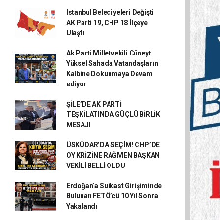
Istanbul Belediyeleri Değişti
AK Parti 19, CHP 18 İlçeye
Ulaştı
Ak Parti Milletvekili Cüneyt
Yüksel Sahada Vatandaşların
Kalbine Dokunmaya Devam
ediyor
ŞİLE’DE AK PARTİ
TEŞKİLATINDA GÜÇLÜ BİRLİK
MESAJI
ÜSKÜDAR’DA SEÇİM! CHP’DE
OY KRİZİNE RAĞMEN BAŞKAN
VEKİLİ BELLİ OLDU
Erdoğan’a Suikast Girişiminde
Bulunan FETÖ’cü 10 Yıl Sonra
Yakalandı