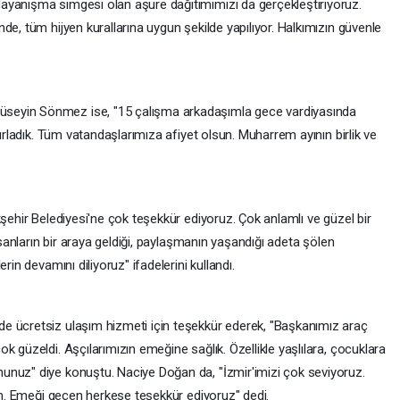
ayanışma simgesi olan aşure dağıtımımızı da gerçekleştiriyoruz.
de, tüm hijyen kurallarına uygun şekilde yapılıyor. Halkımızın güvenle
seyin Sönmez ise, "15 çalışma arkadaşımla gece vardiyasında
zırladık. Tüm vatandaşlarımıza afiyet olsun. Muharrem ayının birlik ve
kşehir Belediyesi'ne çok teşekkür ediyoruz. Çok anlamlı ve güzel bir
İnsanların bir araya geldiği, paylaşmanın yaşandığı adeta şölen
rin devamını diliyoruz" ifadelerini kullandı.
e ücretsiz ulaşım hizmeti için teşekkür ederek, "Başkanımız araç
k güzeldi. Aşçılarımızın emeğine sağlık. Özellikle yaşlılara, çocuklara
unuz" diye konuştu. Naciye Doğan da, "İzmir'imizi çok seviyoruz.
sin. Emeği geçen herkese teşekkür ediyoruz" dedi.