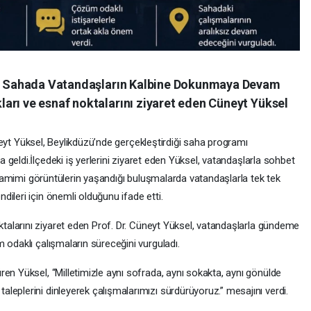
sel Sahada Vatandaşların Kalbine Dokunmaya Devam
arı ve esnaf noktalarını ziyaret eden Cüneyt Yüksel
eyt Yüksel, Beylikdüzü’nde gerçekleştirdiği saha programı
a geldi.İlçedeki iş yerlerini ziyaret eden Yüksel, vatandaşlarla sohbet
. Samimi görüntülerin yaşandığı buluşmalarda vatandaşlarla tek tek
ileri için önemli olduğunu ifade etti.
ktalarını ziyaret eden Prof. Dr. Cüneyt Yüksel, vatandaşlarla gündeme
 odaklı çalışmaların süreceğini vurguladı.
en Yüksel, “Milletimizle aynı sofrada, aynı sokakta, aynı gönülde
eplerini dinleyerek çalışmalarımızı sürdürüyoruz.” mesajını verdi.