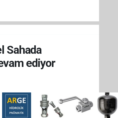
el Sahada
evam ediyor