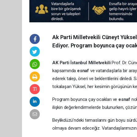
Ak Parti Milletvekili Cüneyt Yük
Ediyor. Program boyunca çay ocakl
AK Parti
İstanbul
Milletvekili
Prof. Dr. Cün
kapsamında
esnaf
ve vatandaşlarla bir aray
ederek talep, öneri ve beklentilerini dinledi
tokalaşan Yüksel, her kesimin görüşünün kend
Program boyunca çay ocakları ve
esnaf
no
ilişkin değerlendirmelerde bulunurken, çözüm
Beylikdüzü’ndeki temaslarını gün boyu sürdür
olmaya devam edeceğiz. Vatandaşlarımızın tal