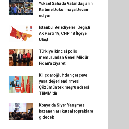
Yüksel Sahada Vatandaşların
Kalbine Dokunmaya Devam
ediyor
Istanbul Belediyeleri Değişti
AK Parti 19, CHP 18 İlçeye
Ulaştı
Türkiye ikincisi polis
memurundan Genel Müdür
Fidan'a ziyaret
Kılıçdaroğlu'ndan çerçeve
yasa değerlendirmesi:
Çözümün tek meşru adresi
TBMM'dir
Konya’da Siyer Yarışması
kazananları kutsal topraklara
gidecek