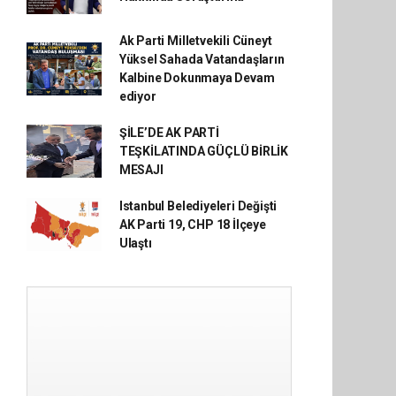
Ak Parti Milletvekili Cüneyt
Yüksel Sahada Vatandaşların
Kalbine Dokunmaya Devam
ediyor
ŞİLE’DE AK PARTİ
TEŞKİLATINDA GÜÇLÜ BİRLİK
MESAJI
Istanbul Belediyeleri Değişti
AK Parti 19, CHP 18 İlçeye
Ulaştı