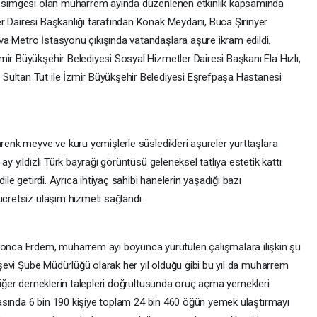
ın simgesi olan muharrem ayında düzenlenen etkinlik kapsamında
r Dairesi Başkanlığı tarafından Konak Meydanı, Buca Şirinyer
a Metro İstasyonu çıkışında vatandaşlara aşure ikram edildi.
ir Büyükşehir Belediyesi Sosyal Hizmetler Dairesi Başkanı Ela Hızlı,
Sultan Tut ile İzmir Büyükşehir Belediyesi Eşrefpaşa Hastanesi
arenk meyve ve kuru yemişlerle süsledikleri aşureler yurttaşlara
ay yıldızlı Türk bayrağı görüntüsü geleneksel tatlıya estetik kattı.
ile getirdi. Ayrıca ihtiyaç sahibi hanelerin yaşadığı bazı
ücretsiz ulaşım hizmeti sağlandı.
ca Erdem, muharrem ayı boyunca yürütülen çalışmalara ilişkin şu
 Aşevi Şube Müdürlüğü olarak her yıl olduğu gibi bu yıl da muharrem
 diğer derneklerin talepleri doğrultusunda oruç açma yemekleri
 arasında 6 bin 190 kişiye toplam 24 bin 460 öğün yemek ulaştırmayı