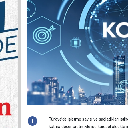
Türkiye’de işletme sayısı ve sağladıkları ist
katma değer üretimiyle ise küresel ölçekte i