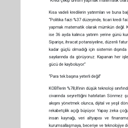
“Kredi çekip üretim yapmak matematik olar
Kısa vadeli kredilerin yatırımları ve buna b
“Politika faizi %37 düzeyinde, ticari kredi f
yapmak matematik olarak mümkün değil. Kre
ise 36 ayda kalınca yatırım yerine günü kur
Siparişe, ihracat potansiyeline, düzenli fatur
kadar güçlü olmadığı için sistemin dışınd
sayılarında da görüyoruz. Kapanan her işletmey
gücü de kayboluyor.”
“Para tek başına yeterli değil”
KOBİ’lerin %78,8’inin düşük teknoloji sınıfı
civarında seyrettiğini hatırlatan Sönmez şun
akışını yönetmek olunca, dijital ve yeşil dön
rekabetçilik açığı büyüyor. Yapay zeka çoğ
insan kaynağı, veri altyapısı ve finansm
kurumsallaşmaya, beceriye ve teknolojiye d