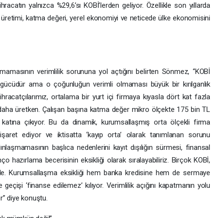
racatın yalnızca %29,6’sı KOBİ’lerden geliyor. Özellikle son yıllarda
 üretimi, katma değeri, yerel ekonomiyi ve neticede ülke ekonomisini
kmamasının verimlilik sorununa yol açtığını belirten Sönmez, “KOBİ
gücüdür ama o çoğunluğun verimli olmaması büyük bir kırılganlık
ihracatçılarımız, ortalama bir yurt içi firmaya kıyasla dört kat fazla
t daha üretken. Çalışan başına katma değer mikro ölçekte 175 bin TL
katına çıkıyor. Bu da dinamik, kurumsallaşmış orta ölçekli firma
işaret ediyor ve iktisatta ‘kayıp orta’ olarak tanımlanan sorunu
laşmamasının başlıca nedenlerini kayıt dışılığın sürmesi, finansal
nço hazırlama becerisinin eksikliği olarak sıralayabiliriz. Birçok KOBİ,
ride. Kurumsallaşma eksikliği hem banka kredisine hem de sermaye
e geçişi ‘finanse edilemez’ kılıyor. Verimlilik açığını kapatmanın yolu
r” diye konuştu.