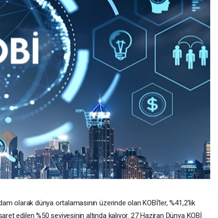
ihdam olarak dünya ortalamasının üzerinde olan KOBİ’ler, %41,2’lik
şaret edilen %50 seviyesinin altında kalıyor. 27 Haziran Dünya KOBİ