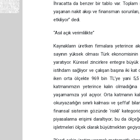
İhracatta da benzer bir tablo var. Toplam ih
yaşanan nakit akışı ve finansman sorunları,
etkiliyor” dedi.
“Asıl açık verimlilikte”
Kaynakların üretken firmalara yeterince a
sayının yüksek olması Türk ekonomisinin 
yaratıyor. Küresel zincirlere entegre büyük 
istihdam sağlıyor ve çalışan başına iki ka
iken orta ölçekte 969 bin TL’ye yani 5,5 
katmanımızın yeterince kalın olmadığına 
yaşamamıza yol açıyor. Orta katmanın kalın
okuryazarlığın sınırlı kalması ve şeffaf bila
finansal sistemin gözünde ‘riskli’ katego
piyasalarına erişimi daraltıyor; bu da ölçeğ
işletmeleri ölçek olarak büyütmekten geçiyo