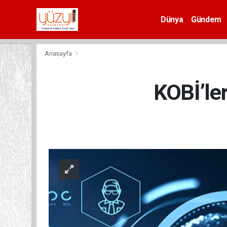
Dünya
Gündem
Spor
Anasayfa
KOBİ’le