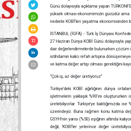
Günü dolayısıyla açıklama yapan TÜRKONFE
yüksek olması ekonomimizin gücüdür ama o ç
nedenle KOBİ’leri yaşatma ekonomisinden 
İSTANBUL (İGFA) - Türk İş Dünyası Konfe
27 Haziran Dünya KOBİ Günü dolayısıyla yapt
dair değerlendirmelerde bulunurken çözüm öne
istihdamın kalıcı refah artışına dönüşemey
ve katma değer artışı olması gerektiğini kayd
“Çok iş, az değer üretiyoruz”
Türkiye’deki KOBİ ağırlığının dünya orta
işletmelerin yaklaşık %90’ını oluştururken i
üretebiliyorlar. Türkiye’ye baktığımızda ise
üzerindeyiz. Buna rağmen konu katma değer
GSYH’nin yarısı (%50) eşiğinin altında kalıy
değil, ‘KOBİ’ler yeterince değer üretebiliyo