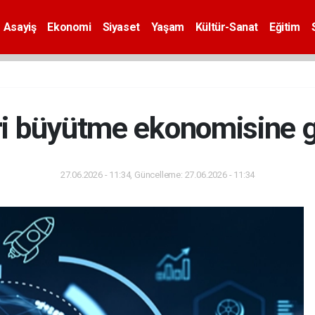
Asayiş
Ekonomi
Siyaset
Yaşam
Kültür-Sanat
Eğitim
ri büyütme ekonomisine g
27.06.2026 - 11:34, Güncelleme: 27.06.2026 - 11:34