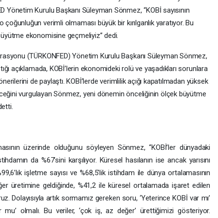
D Yönetim Kurulu Başkanı Süleyman Sönmez, “KOBİ sayısının
oğunluğun verimli olmaması büyük bir kırılganlık yaratıyor. Bu
büyütme ekonomisine geçmeliyiz” dedi.
derasyonu (TÜRKONFED) Yönetim Kurulu Başkanı Süleyman Sönmez,
ığı açıklamada, KOBİ’lerin ekonomideki rolü ve yaşadıkları sorunlara
rilerini de paylaştı. KOBİ’lerde verimlilik açığı kapatılmadan yüksek
eceğini vurgulayan Sönmez, yeni dönemin önceliğinin ölçek büyütme
etti.
lamasının üzerinde olduğunu söyleyen Sönmez, “KOBİ’ler dünyadaki
stihdamın da %67’sini karşılıyor. Küresel hasılanın ise ancak yarısını
 %99,6’lık işletme sayısı ve %68,5’lik istihdam ile dünya ortalamasının
 üretimine geldiğinde, %41,2 ile küresel ortalamada işaret edilen
oruz. Dolayısıyla artık sormamız gereken soru, ‘Yeterince KOBİ var mı’
r mu’ olmalı. Bu veriler, ‘çok iş, az değer’ ürettiğimizi gösteriyor.