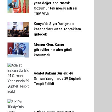
yasa değerlendirmesi:
Çözümün tek meşru adresi
TBMM'dir
Konya’da Siyer Yarışması
kazananları kutsal topraklara
gidecek
Memur-Sen: Kamu
görevlilerinin alım gücü
korunmalı
Adalet Bakanı Gürlek: 44
Orman Yangınında 29 Şüpheli
Tespit Edildi