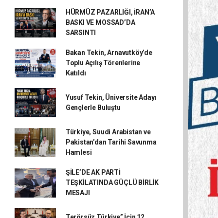
HÜRMÜZ PAZARLIĞI, İRAN’A
BASKI VE MOSSAD’DA
SARSINTI
Bakan Tekin, Arnavutköy’de
Toplu Açılış Törenlerine
Katıldı
Yusuf Tekin, Üniversite Adayı
Gençlerle Buluştu
Türkiye, Suudi Arabistan ve
Pakistan’dan Tarihi Savunma
Hamlesi
ŞİLE’DE AK PARTİ
TEŞKİLATINDA GÜÇLÜ BİRLİK
MESAJI
Terörsüz Türkiye” İçin 12