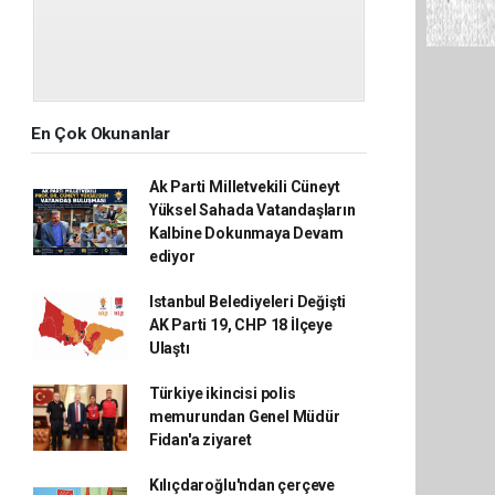
En Çok Okunanlar
Ak Parti Milletvekili Cüneyt
Yüksel Sahada Vatandaşların
Kalbine Dokunmaya Devam
ediyor
Istanbul Belediyeleri Değişti
AK Parti 19, CHP 18 İlçeye
Ulaştı
Türkiye ikincisi polis
memurundan Genel Müdür
Fidan'a ziyaret
Kılıçdaroğlu'ndan çerçeve