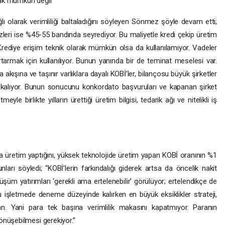
ak mümkün değil”
ağlı olarak verimliliği baltaladığını söyleyen Sönmez şöyle devam etti;
aizleri ise %45-55 bandında seyrediyor. Bu maliyetle kredi çekip üretim
diye erişim teknik olarak mümkün olsa da kullanılamıyor. Vadeler
tarmak için kullanılıyor. Bunun yanında bir de teminat meselesi var.
a akışına ve taşınır varlıklara dayalı KOBİ’ler, bilançosu büyük şirketler
a kalıyor. Bunun sonucunu konkordato başvuruları ve kapanan şirket
le birlikte yılların ürettiği üretim bilgisi, tedarik ağı ve nitelikli iş
nda üretim yaptığını, yüksek teknolojide üretim yapan KOBİ oranının %1
ları söyledi; “KOBİ’lerin farkındalığı giderek artsa da öncelik nakit
üşüm yatırımları ‘gerekli ama ertelenebilir’ görülüyor; ertelendikçe de
u işletmede deneme düzeyinde kalırken en büyük eksiklikler strateji,
an. Yani para tek başına verimlilik makasını kapatmıyor. Paranın
önüşebilmesi gerekiyor.”