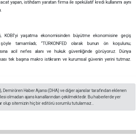
hracat yapan, istihdam yaratan firma ile spekülatif kredi kullanımı aynı
.
ini, KOBİ’yi yaşatma ekonomisinden büyütme ekonomisine geçiş
ni şöyle tamamladı; “TÜRKONFED olarak bunun ön koşulunu;
asına acil nefes alanı ve hukuk güvenliğinde görüyoruz. Dünya
tikası tek başına makro istikrarın ve kurumsal güvenin yerini tutmaz.
), Demirören Haber Ajansı (DHA) ve diğer ajanslar tarafından eklenen
lesi olmadan ajans kanallarından çekilmektedir. Bu haberlerde yer
 olup sitemizin hiç bir editörü sorumlu tutulamaz...