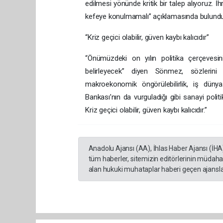
edilmesi yönünde kritik bir talep alıyoruz. İ
kefeye konulmamalı” açıklamasında bulundu
“Kriz geçici olabilir, güven kaybı kalıcıdır”
“Önümüzdeki on yılın politika çerçeves
belirleyecek” diyen Sönmez, sözleri
makroekonomik öngörülebilirlik, iş düny
Bankası’nın da vurguladığı gibi sanayi poli
Kriz geçici olabilir, güven kaybı kalıcıdır.”
Anadolu Ajansı (AA), İhlas Haber Ajansı (İHA
tüm haberler, sitemizin editörlerinin müdaha
alan hukuki muhataplar haberi geçen ajanslar