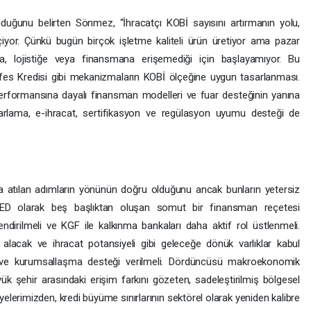
duğunu belirten Sönmez, “İhracatçı KOBİ sayısını artırmanın yolu,
yor. Çünkü bugün birçok işletme kaliteli ürün üretiyor ama pazar
syona, lojistiğe veya finansmana erişemediği için başlayamıyor. Bu
s Kredisi gibi mekanizmaların KOBİ ölçeğine uygun tasarlanması.
 performansına dayalı finansman modelleri ve fuar desteğinin yanına
pazarlama, e-ihracat, sertifikasyon ve regülasyon uyumu desteği de
atılan adımların yönünün doğru olduğunu ancak bunların yetersiz
ED olarak beş başlıktan oluşan somut bir finansman reçetesi
lendirilmeli ve KGF ile kalkınma bankaları daha aktif rol üstlenmeli.
ş, alacak ve ihracat potansiyeli gibi geleceğe dönük varlıklar kabul
ık ve kurumsallaşma desteği verilmeli. Dördüncüsü makroekonomik
yük şehir arasındaki erişim farkını gözeten, sadeleştirilmiş bölgesel
elerimizden, kredi büyüme sınırlarının sektörel olarak yeniden kalibre