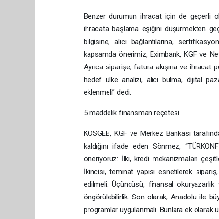
Benzer durumun ihracat için de geçerli ol
ihracata başlama eşiğini düşürmekten geçi
bilgisine, alıcı bağlantılarına, sertifika
kapsamda önerimiz, Eximbank, KGF ve Nefe
Ayrıca siparişe, fatura akışına ve ihracat
hedef ülke analizi, alıcı bulma, dijital 
eklenmeli” dedi.
5 maddelik finansman reçetesi
KOSGEB, KGF ve Merkez Bankası tarafında 
kaldığını ifade eden Sönmez, “TÜRKONF
öneriyoruz: İlki, kredi mekanizmaları çeşit
İkincisi, teminat yapısı esnetilerek sipari
edilmeli. Üçüncüsü, finansal okuryazarl
öngörülebilirlik. Son olarak, Anadolu ile bü
programlar uygulanmalı. Bunlara ek olarak üy