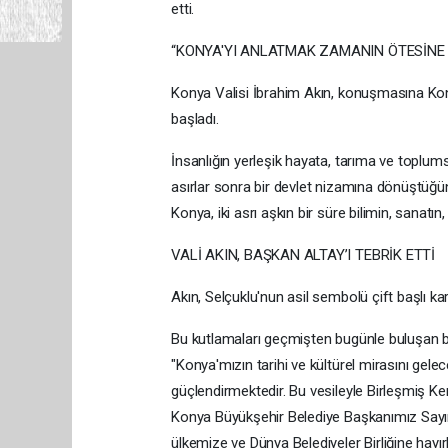
etti.
“KONYA'YI ANLATMAK ZAMANIN ÖTESİNE
Konya Valisi İbrahim Akın, konuşmasına Ko
başladı.
İnsanlığın yerleşik hayata, tarıma ve topl
asırlar sonra bir devlet nizamına dönüştüğün
Konya, iki asrı aşkın bir süre bilimin, sanatı
VALİ AKIN, BAŞKAN ALTAY’I TEBRİK ETTİ
Akın, Selçuklu'nun asil sembolü çift başlı kar
Bu kutlamaları geçmişten bugünle buluşan b
"Konya'mızın tarihi ve kültürel mirasını gelec
güçlendirmektedir. Bu vesileyle Birleşmiş Ke
Konya Büyükşehir Belediye Başkanımız Sayın 
ülkemize ve Dünya Belediyeler Birliğine hayı