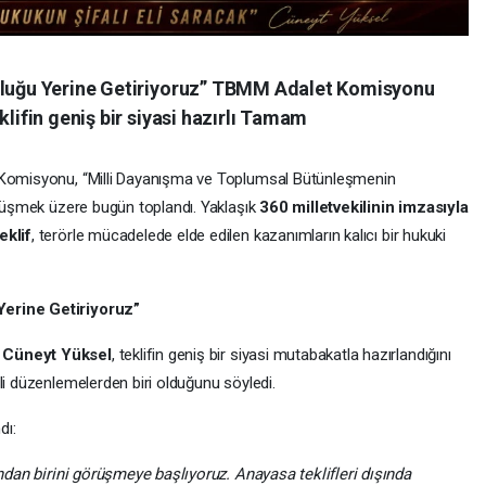
luluğu Yerine Getiriyoruz” TBMM Adalet Komisyonu
klifin geniş bir siyasi hazırlı Tamam
t Komisyonu, “Milli Dayanışma ve Toplumsal Bütünleşmenin
örüşmek üzere bugün toplandı. Yaklaşık
360 milletvekilinin imzasıyla
eklif
, terörle mücadelede elde edilen kazanımların kalıcı bir hukuki
Yerine Getiriyoruz”
. Cüneyt Yüksel
, teklifin geniş bir siyasi mutabakatla hazırlandığını
li düzenlemelerden biri olduğunu söyledi.
dı:
ından birini görüşmeye başlıyoruz. Anayasa teklifleri dışında