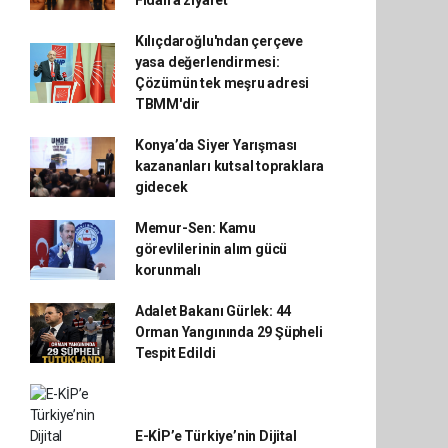
Fidan'a ziyaret
Kılıçdaroğlu'ndan çerçeve
yasa değerlendirmesi:
Çözümün tek meşru adresi
TBMM'dir
Konya’da Siyer Yarışması
kazananları kutsal topraklara
gidecek
Memur-Sen: Kamu
görevlilerinin alım gücü
korunmalı
Adalet Bakanı Gürlek: 44
Orman Yangınında 29 Şüpheli
Tespit Edildi
E-KİP’e Türkiye’nin Dijital