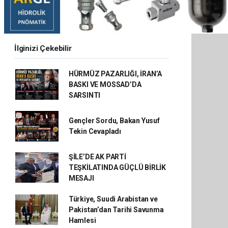
İlginizi Çekebilir
HÜRMÜZ PAZARLIĞI, İRAN’A
BASKI VE MOSSAD’DA
SARSINTI
Gençler Sordu, Bakan Yusuf
Tekin Cevapladı
ŞİLE’DE AK PARTİ
TEŞKİLATINDA GÜÇLÜ BİRLİK
MESAJI
Türkiye, Suudi Arabistan ve
Pakistan’dan Tarihi Savunma
Hamlesi