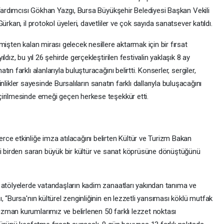
 Yardımcısı Gökhan Yazgı, Bursa Büyükşehir Belediyesi Başkan Vekili
rkan, il protokol üyeleri, davetliler ve çok sayıda sanatsever katıldı.
işten kalan mirası gelecek nesillere aktarmak için bir fırsat
dız, bu yıl 26 şehirde gerçekleştirilen festivalin yaklaşık 8 ay
n farklı alanlarıyla buluşturacağını belirtti. Konserler, sergiler,
kinlikler sayesinde Bursalıların sanatın farklı dallarıyla buluşacağını
çirilmesinde emeği geçen herkese teşekkür etti.
ce etkinliğe imza atılacağını belirten Kültür ve Turizm Bakan
yi birden saran büyük bir kültür ve sanat köprüsüne dönüştüğünü
 atölyelerde vatandaşların kadim zanaatları yakından tanıma ve
, “Bursa'nın kültürel zenginliğinin en lezzetli yansıması köklü mutfak
man kurumlarımız ve belirlenen 50 farklı lezzet noktası