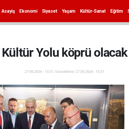
Asayiş
Ekonomi
Siyaset
Yaşam
Kültür-Sanat
Eğitim
Kültür Yolu köprü olacak
27.06.2026 - 15:31, Güncelleme: 27.06.2026 - 15:31