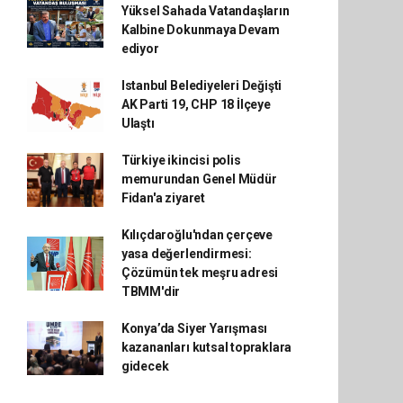
Yüksel Sahada Vatandaşların
Kalbine Dokunmaya Devam
ediyor
Istanbul Belediyeleri Değişti
AK Parti 19, CHP 18 İlçeye
Ulaştı
Türkiye ikincisi polis
memurundan Genel Müdür
Fidan'a ziyaret
Kılıçdaroğlu'ndan çerçeve
yasa değerlendirmesi:
Çözümün tek meşru adresi
TBMM'dir
Konya’da Siyer Yarışması
kazananları kutsal topraklara
gidecek