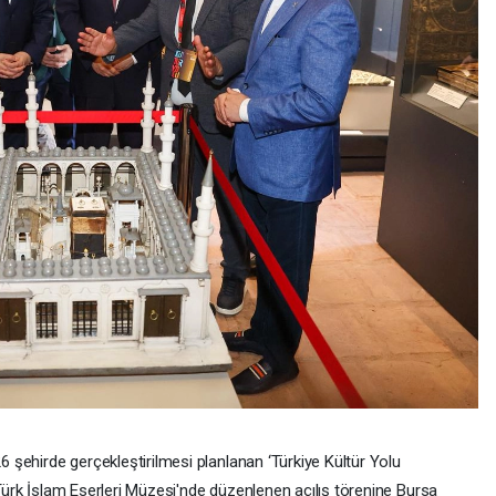
26 şehirde gerçekleştirilmesi planlanan ‘Türkiye Kültür Yolu
a Türk İslam Eserleri Müzesi'nde düzenlenen açılış törenine Bursa