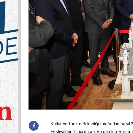
Kültür ve Turizm Bakanlığı tarafından bu yıl 
Festivali’nin 8’inci durağı Bursa oldu. Burs