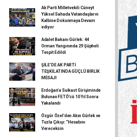
Ak Parti Milletvekili Cüneyt
Yüksel Sahada Vatandaşların
Kalbine Dokunmaya Devam
ediyor
Adalet Bakanı Gürlek: 44
Orman Yangınında 29 Şüpheli
Tespit Edildi
ŞİLE’DE AK PARTİ
TEŞKİLATINDA GÜÇLÜ BİRLİK
MESAJI
Erdoğan’a Suikast Girişiminde
Bulunan FETÖ’cü 10 Yıl Sonra
Yakalandı
Özgür Özel’den Akın Gürlek ve
Tuzla Çıkışı: “Hesabını
Vereceksin