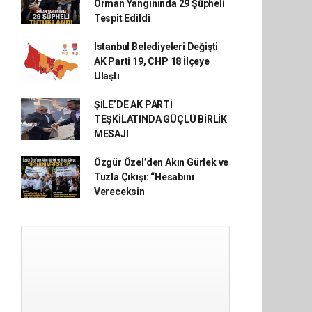
Orman Yangınında 29 Şüpheli
Tespit Edildi
Istanbul Belediyeleri Değişti
AK Parti 19, CHP 18 İlçeye
Ulaştı
ŞİLE’DE AK PARTİ
TEŞKİLATINDA GÜÇLÜ BİRLİK
MESAJI
Özgür Özel’den Akın Gürlek ve
Tuzla Çıkışı: “Hesabını
Vereceksin