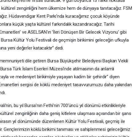
ltürünü keşfetme fırsatı sunacak. 9 gün boyunca 13 farklı noktada
ın kültürel zenginliğini hem ülkemize hem de dünyaya tanıtacağız. FSM
acağız. Hüdavendigar Kent Parkı'nda kuracağımız çocuk köyünde
 onlara küçük yaşta kültürel farkındalık kazandıracağız. Tarihi
manetleri’ ve ASELSAN'ın ‘İleri Dönüşen Bir Gelecek Vizyonu’ gibi
 Bursa Kültür Yolu Festivali de geçmişin birikimini geleceğin ufkuyla
na yeni değerler katacaktır” dedi.
 memnuniyeti dile getiren Bursa Büyükşehir Belediyesi Başkan Vekili
 Bursa Türk İslam Eserleri Müzesi’nde atılmasının da anlamlı
ızayla ve medeniyet birikimiyle yaşayan kadim bir şehirdir” diyen
 Emanetleri sergisi de köklü medeniyet tasavvurumuzu daha yakından
ndı.
li’nin, bu yıl Bursa’nın Fethi’nin 700’üncü yıl dönümü etkinlikleriyle
kültürel zenginliğinin daha geniş kitlelere ulaşması açısından bir şans
k mirasın yıl dönümünde düzenlenen Kültür Yolu Festivali, geçmiş ile
r. Gençlerimizin köklü birikimi tanıması ve sahiplenmesi geleceğimiz