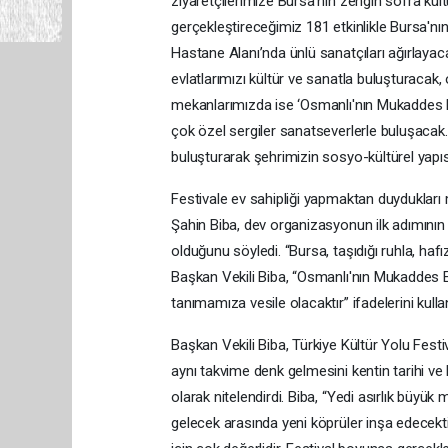
ziyaretçilerimize Bursa'nın zengin sofra kü
gerçekleştireceğimiz 181 etkinlikle Bursa'n
Hastane Alanı’nda ünlü sanatçıları ağırlay
evlatlarımızı kültür ve sanatla buluşturacak,
mekanlarımızda ise ‘Osmanlı'nın Mukaddes E
çok özel sergiler sanatseverlerle buluşacak.
buluşturarak şehrimizin sosyo-kültürel yapısı
Festivale ev sahipliği yapmaktan duydukları
Şahin Biba, dev organizasyonun ilk adımının
olduğunu söyledi. “Bursa, taşıdığı ruhla, haf
Başkan Vekili Biba, “Osmanlı'nın Mukaddes
tanımamıza vesile olacaktır” ifadelerini kulla
Başkan Vekili Biba, Türkiye Kültür Yolu Festiva
aynı takvime denk gelmesini kentin tarihi ve 
olarak nitelendirdi. Biba, “Yedi asırlık büyü
gelecek arasında yeni köprüler inşa edecekti