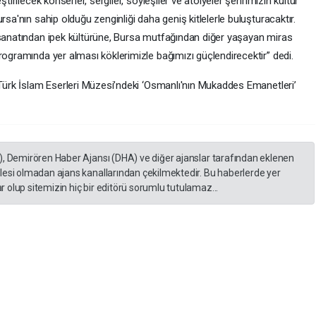
tirilecek konserler, sergiler, söyleşiler ve atölyeler şehrimizin kültür
rsa'nın sahip olduğu zenginliği daha geniş kitlelerle buluşturacaktır.
 sanatından ipek kültürüne, Bursa mutfağından diğer yaşayan miras
rogramında yer alması köklerimizle bağımızı güçlendirecektir” dedi.
 Türk İslam Eserleri Müzesi’ndeki ‘Osmanlı'nın Mukaddes Emanetleri’
), Demirören Haber Ajansı (DHA) ve diğer ajanslar tarafından eklenen
lesi olmadan ajans kanallarından çekilmektedir. Bu haberlerde yer
 olup sitemizin hiç bir editörü sorumlu tutulamaz...