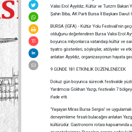
Valisi Erol Ayyıldız, Kültür ve Turizm Bakan
Şahin Biba, AK Parti Bursa İl Başkanı Davut Gü
BURSA (İGFA) - Kültür Yolu Festivali’nin geçm
olduğunu değerlendiren Bursa Valisi Erol Ayyıl
boyunca milyonlarca vatandaşı kültür ve sanatı
tiyatro gösterileri, söyleşiler, atölyeler ve et
anlatan Ayyıldız, organizasyonun hayata ge
9 GÜNDE 181 ETKİNLİK DÜZENLENECEK
Dokuz gün boyunca sürecek festivalde yüzler
Yardımcısı Gökhan Yazgı, festivalin 7 bölge
ifade etti.
‘Yaşayan Miras Bursa Sergisi’ ve uygulamalı
deneyimleme fırsatı bulacağını anlatan Yazgı
kültürüdür. Gastronomi rotası kapsamında uz