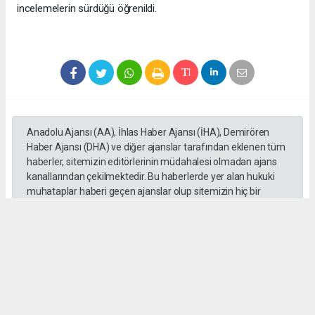
incelemelerin sürdüğü öğrenildi.
Anadolu Ajansı (AA), İhlas Haber Ajansı (İHA), Demirören
Haber Ajansı (DHA) ve diğer ajanslar tarafından eklenen tüm
haberler, sitemizin editörlerinin müdahalesi olmadan ajans
kanallarından çekilmektedir. Bu haberlerde yer alan hukuki
muhataplar haberi geçen ajanslar olup sitemizin hiç bir
editörü sorumlu tutulamaz...
#Erdal Beşikçioğlu
#ankara
#emniyet ifadesi
#Rüşvet
#Yolsuzluk