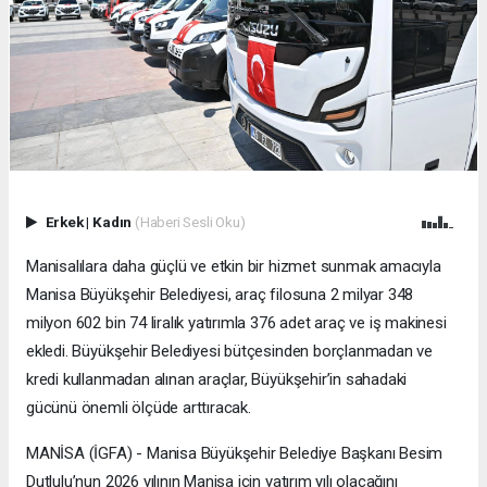
Erkek
|
Kadın
(Haberi Sesli Oku)
Manisalılara daha güçlü ve etkin bir hizmet sunmak amacıyla
Manisa Büyükşehir Belediyesi, araç filosuna 2 milyar 348
milyon 602 bin 74 liralık yatırımla 376 adet araç ve iş makinesi
ekledi. Büyükşehir Belediyesi bütçesinden borçlanmadan ve
kredi kullanmadan alınan araçlar, Büyükşehir’in sahadaki
gücünü önemli ölçüde arttıracak.
MANİSA (İGFA) - Manisa Büyükşehir Belediye Başkanı Besim
Dutlulu’nun 2026 yılının Manisa için yatırım yılı olacağını