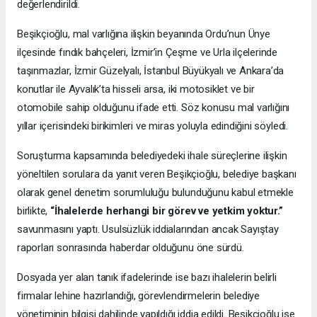
değerlendirildi.
Beşikçioğlu, mal varlığına ilişkin beyanında Ordu’nun Ünye
ilçesinde fındık bahçeleri, İzmir’in Çeşme ve Urla ilçelerinde
taşınmazlar, İzmir Güzelyalı, İstanbul Büyükyalı ve Ankara’da
konutlar ile Ayvalık’ta hisseli arsa, iki motosiklet ve bir
otomobile sahip olduğunu ifade etti. Söz konusu mal varlığını
yıllar içerisindeki birikimleri ve miras yoluyla edindiğini söyledi.
Soruşturma kapsamında belediyedeki ihale süreçlerine ilişkin
yöneltilen sorulara da yanıt veren Beşikçioğlu, belediye başkanı
olarak genel denetim sorumluluğu bulunduğunu kabul etmekle
birlikte,
“İhalelerde herhangi bir görev ve yetkim yoktur.”
savunmasını yaptı. Usulsüzlük iddialarından ancak Sayıştay
raporları sonrasında haberdar olduğunu öne sürdü.
Dosyada yer alan tanık ifadelerinde ise bazı ihalelerin belirli
firmalar lehine hazırlandığı, görevlendirmelerin belediye
yönetiminin bilgisi dahilinde yapıldığı iddia edildi. Beşikçioğlu ise