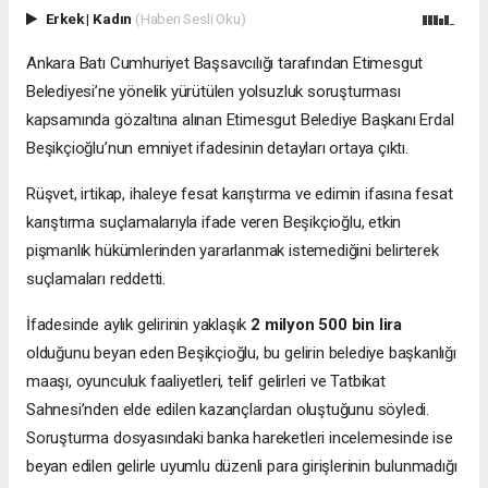
Erkek
|
Kadın
(Haberi Sesli Oku)
Ankara Batı Cumhuriyet Başsavcılığı tarafından Etimesgut
Belediyesi’ne yönelik yürütülen yolsuzluk soruşturması
kapsamında gözaltına alınan Etimesgut Belediye Başkanı Erdal
Beşikçioğlu’nun emniyet ifadesinin detayları ortaya çıktı.
Rüşvet, irtikap, ihaleye fesat karıştırma ve edimin ifasına fesat
karıştırma suçlamalarıyla ifade veren Beşikçioğlu, etkin
pişmanlık hükümlerinden yararlanmak istemediğini belirterek
suçlamaları reddetti.
İfadesinde aylık gelirinin yaklaşık
2 milyon 500 bin lira
olduğunu beyan eden Beşikçioğlu, bu gelirin belediye başkanlığı
maaşı, oyunculuk faaliyetleri, telif gelirleri ve Tatbikat
Sahnesi’nden elde edilen kazançlardan oluştuğunu söyledi.
Soruşturma dosyasındaki banka hareketleri incelemesinde ise
beyan edilen gelirle uyumlu düzenli para girişlerinin bulunmadığı