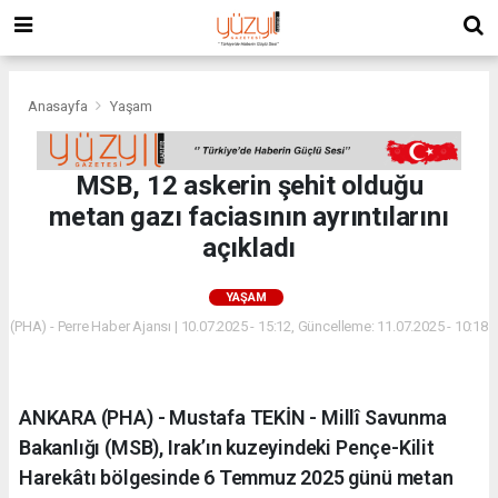
Anasayfa
Yaşam
MSB, 12 askerin şehit olduğu
metan gazı faciasının ayrıntılarını
açıkladı
YAŞAM
(PHA) - Perre Haber Ajansı | 10.07.2025 - 15:12, Güncelleme: 11.07.2025 - 10:18
ANKARA (PHA) - Mustafa TEKİN - Millî Savunma
Bakanlığı (MSB), Irak’ın kuzeyindeki Pençe-Kilit
Harekâtı bölgesinde 6 Temmuz 2025 günü metan