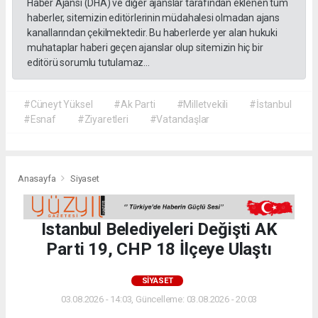
Haber Ajansı (DHA) ve diğer ajanslar tarafından eklenen tüm
haberler, sitemizin editörlerinin müdahalesi olmadan ajans
kanallarından çekilmektedir. Bu haberlerde yer alan hukuki
muhataplar haberi geçen ajanslar olup sitemizin hiç bir
editörü sorumlu tutulamaz...
#Cüneyt Yüksel
#Ak Parti
#Milletvekili
#İstanbul
#Esnaf
#Ziyaretleri
#Vatandaşlar
Anasayfa
Siyaset
Istanbul Belediyeleri Değişti AK
Parti 19, CHP 18 İlçeye Ulaştı
SIYASET
03.08.2026 - 14:03, Güncelleme: 03.08.2026 - 20:03