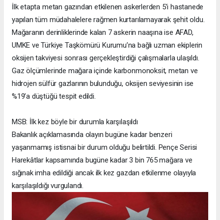
İlk etapta metan gazından etkilenen askerlerden 5’i hastanede
yapılan tüm müdahalelere rağmen kurtarılamayarak şehit oldu.
Mağaranın derinliklerinde kalan 7 askerin naaşına ise AFAD,
UMKE ve Türkiye Taşkömürü Kurumu’na bağlı uzman ekiplerin
oksijen takviyesi sonrası gerçekleştirdiği çalışmalarla ulaşıldı.
Gaz ölçümlerinde mağara içinde karbonmonoksit, metan ve
hidrojen sülfür gazlarının bulunduğu, oksijen seviyesinin ise
%19’a düştüğü tespit edildi.
MSB: İlk kez böyle bir durumla karşılaşıldı
Bakanlık açıklamasında olayın bugüne kadar benzeri
yaşanmamış istisnai bir durum olduğu belirtildi. Pençe Serisi
Harekâtlar kapsamında bugüne kadar 3 bin 765 mağara ve
sığınak imha edildiği ancak ilk kez gazdan etkilenme olayıyla
karşılaşıldığı vurgulandı.