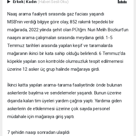
Erkek
|
Kadın
(Haberi Sesli Oku)
Naaş arama faaliyeti sırasında gaz faciası yaşandı
MSB'nin verdiği bilgiye göre olay, 852 rakımlı tepedeki bir
mağarada, 2022 yılında şehit olan P.Ütğm. Nuri Melih Bozkurt’un
naaşını arama çalışmaları sırasında meydana geldi. 1-5
Temmuz tarihleri arasında yapılan keşif ve taramalarda
mağaranın ikinci bir kata sahip olduğu belirlendi. 6 Temmuz’da
köpekle yapılan son kontrolde olumsuzluk tespit edilmemesi
üzerine 12 asker üç grup halinde mağaraya girdi.
İkinci katta yapılan arama-tarama faaliyetinde önde bulunan
askerlerde bayılma ve sendelemeler yaşandı. Bunun üzerine
dışarıda kalan tim üyeleri yardım çağrısı yaptı. Yardıma giden
askerlerin de etkilenmesi üzerine çok sayıda personel
müdahale için mağaraya giriş yaptı.
7 şehidin naaşı sonradan ulaşıldı