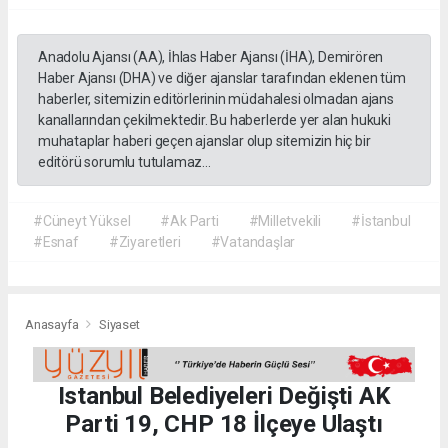
Anadolu Ajansı (AA), İhlas Haber Ajansı (İHA), Demirören
Haber Ajansı (DHA) ve diğer ajanslar tarafından eklenen tüm
haberler, sitemizin editörlerinin müdahalesi olmadan ajans
kanallarından çekilmektedir. Bu haberlerde yer alan hukuki
muhataplar haberi geçen ajanslar olup sitemizin hiç bir
editörü sorumlu tutulamaz...
#Cüneyt Yüksel
#Ak Parti
#Milletvekili
#İstanbul
#Esnaf
#Ziyaretleri
#Vatandaşlar
Anasayfa
Siyaset
Istanbul Belediyeleri Değişti AK
Parti 19, CHP 18 İlçeye Ulaştı