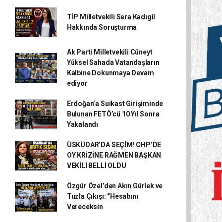
TİP Milletvekili Sera Kadıgil
Hakkında Soruşturma
Ak Parti Milletvekili Cüneyt
Yüksel Sahada Vatandaşların
Kalbine Dokunmaya Devam
ediyor
Erdoğan’a Suikast Girişiminde
Bulunan FETÖ’cü 10 Yıl Sonra
Yakalandı
ÜSKÜDAR’DA SEÇİM! CHP’DE
OY KRİZİNE RAĞMEN BAŞKAN
VEKİLİ BELLİ OLDU
Özgür Özel’den Akın Gürlek ve
Tuzla Çıkışı: “Hesabını
Vereceksin