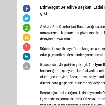
Etimesgut Belediye Başkanı Erdal 
çıktı.
Ankara
Batı Cumhuriyet Başsavcılığı tarafı
soruşturması kapsamında gözaltına alınan E
detayları ortaya çıktı.
Rüşvet, irtikap, ihaleye fesat karıştırma ve 
etkin pişmanlık hükümlerinden yararlanmak is
İfadesinde aylık gelirinin yaklaşık
2 milyon 5
başkanlığı maaşı, oyunculuk faaliyetleri, teli
oluştuğunu söyledi. Soruşturma dosyasındak
düzenli para girişlerinin bulunmadığı değerlend
Beşikçioğlu, mal varlığına ilişkin beyanında 
ilçelerinde taşınmazlar, İzmir Güzelyalı, İstan