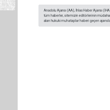
Anadolu Ajansı (AA), İhlas Haber Ajansı (İHA
tüm haberler, sitemizin editörlerinin müdaha
alan hukuki muhataplar haberi geçen ajanslar