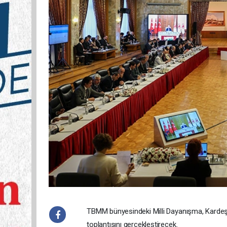
TBMM bünyesindeki Milli Dayanışma, Karde
toplantısını gerçekleştirecek.