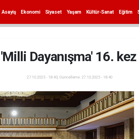
Asayiş
Ekonomi
Siyaset
Yaşam
Kültür-Sanat
Eğitim
Milli Dayanışma' 16. kez 
27.10.2025 - 18:40, Güncelleme: 27.10.2025 - 18:40