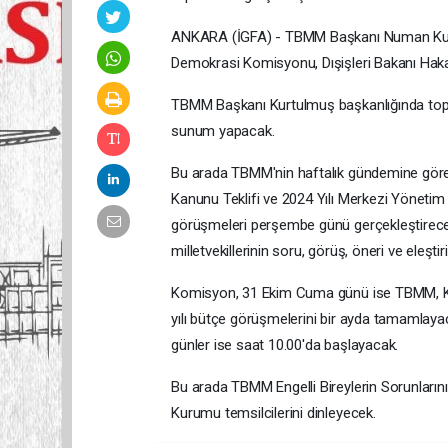
ANKARA (İGFA) - TBMM Başkanı Numan Kurtu
Demokrasi Komisyonu, Dışişleri Bakanı Haka
TBMM Başkanı Kurtulmuş başkanlığında topla
sunum yapacak.
Bu arada TBMM'nin haftalık gündemine gör
Kanunu Teklifi ve 2024 Yılı Merkezi Yönetim 
görüşmeleri perşembe günü gerçekleştirece
milletvekillerinin soru, görüş, öneri ve eleşti
Komisyon, 31 Ekim Cuma günü ise TBMM, Kam
yılı bütçe görüşmelerini bir ayda tamamlaya
günler ise saat 10.00'da başlayacak.
Bu arada TBMM Engelli Bireylerin Sorunları
Kurumu temsilcilerini dinleyecek.