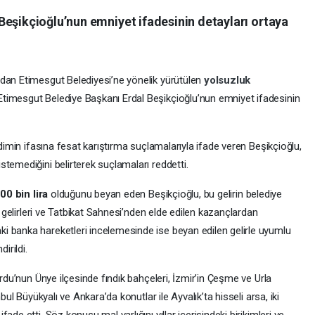
Beşikçioğlu’nun emniyet ifadesinin detayları ortaya
ndan Etimesgut Belediyesi’ne yönelik yürütülen
yolsuzluk
timesgut Belediye Başkanı Erdal Beşikçioğlu’nun emniyet ifadesinin
edimin ifasına fesat karıştırma suçlamalarıyla ifade veren Beşikçioğlu,
temediğini belirterek suçlamaları reddetti.
00 bin lira
olduğunu beyan eden Beşikçioğlu, bu gelirin belediye
f gelirleri ve Tatbikat Sahnesi’nden elde edilen kazançlardan
i banka hareketleri incelemesinde ise beyan edilen gelirle uyumlu
irildi.
Ordu’nun Ünye ilçesinde fındık bahçeleri, İzmir’in Çeşme ve Urla
bul Büyükyalı ve Ankara’da konutlar ile Ayvalık’ta hisseli arsa, iki