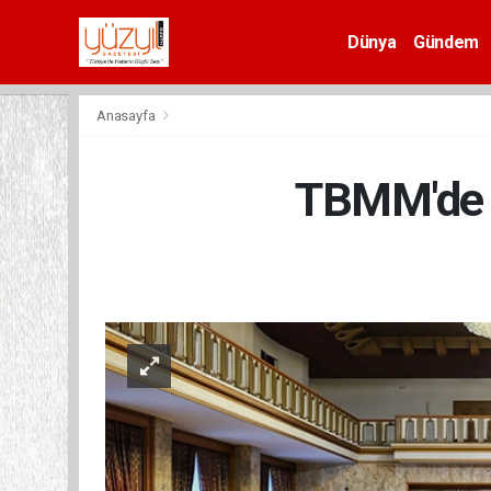
Dünya
Gündem
Spor
Anasayfa
TBMM'de '