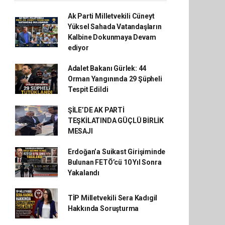
Ak Parti Milletvekili Cüneyt
Yüksel Sahada Vatandaşların
Kalbine Dokunmaya Devam
ediyor
Adalet Bakanı Gürlek: 44
Orman Yangınında 29 Şüpheli
Tespit Edildi
ŞİLE’DE AK PARTİ
TEŞKİLATINDA GÜÇLÜ BİRLİK
MESAJI
Erdoğan’a Suikast Girişiminde
Bulunan FETÖ’cü 10 Yıl Sonra
Yakalandı
TİP Milletvekili Sera Kadıgil
Hakkında Soruşturma