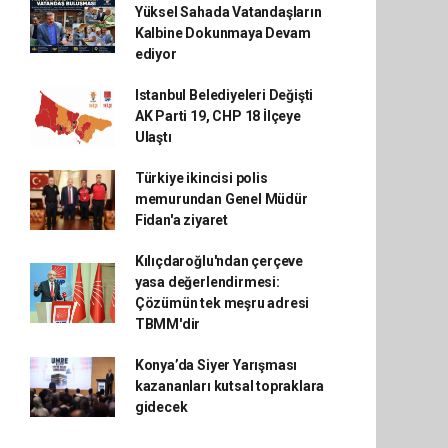
Yüksel Sahada Vatandaşların
Kalbine Dokunmaya Devam
ediyor
Istanbul Belediyeleri Değişti
AK Parti 19, CHP 18 İlçeye
Ulaştı
Türkiye ikincisi polis
memurundan Genel Müdür
Fidan'a ziyaret
Kılıçdaroğlu'ndan çerçeve
yasa değerlendirmesi:
Çözümün tek meşru adresi
TBMM'dir
Konya’da Siyer Yarışması
kazananları kutsal topraklara
gidecek