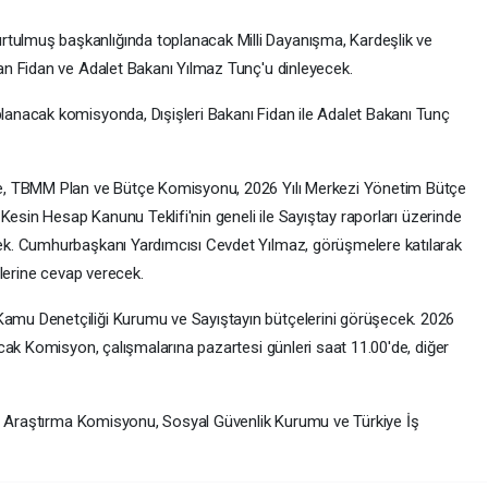
lmuş başkanlığında toplanacak Milli Dayanışma, Kardeşlik ve
n Fidan ve Adalet Bakanı Yılmaz Tunç'u dinleyecek.
nacak komisyonda, Dışişleri Bakanı Fidan ile Adalet Bakanı Tunç
e, TBMM Plan ve Bütçe Komisyonu, 2026 Yılı Merkezi Yönetim Bütçe
Kesin Hesap Kanunu Teklifi'nin geneli ile Sayıştay raporları üzerinde
k. Cumhurbaşkanı Yardımcısı Cevdet Yılmaz, görüşmelere katılarak
rilerine cevap verecek.
u Denetçiliği Kurumu ve Sayıştayın bütçelerini görüşecek. 2026
cak Komisyon, çalışmalarına pazartesi günleri saat 11.00'de, diğer
nı Araştırma Komisyonu, Sosyal Güvenlik Kurumu ve Türkiye İş