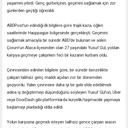
yaşamını yitirdi. Genç gurbetçinin, geçimini sağlamak için zor
günlerden geçtiği öğrenildi.
ABDPost'un edindiği ilk bilgilere göre trajik kaza, öğlen
saatlerinde Hauppague bölgesinde gerçekleşti. Geçimini
sağlamak amacıyla bir süredir ABD'de bulunan ve aslen
Çorum’un Alaca ilçesinden olan 27 yaşındaki Yusuf Gül, yoldan
karşıya geçmeye çalışırken feci bir kazanın kurbanı oldu.
Çevresinden edinilen bilgilere göre, bir süredir benzinlikte
çalışan talihsiz genç maddi açıdan zor bir dönemden
geçiyordu. Yakın çevresine daha iyi bir gelir elde edebilmek
adına iş değiştirmeyi düşündüğünü söyleyen Yusuf Gül'ün, Uber
veya DoorDash gibi platformlarda kuryelik/taşımacılık yapmaya
başlamayı planladığı iddia edildi.
Yolun karşısına geçmek isteyen talihsiz gence çarpan aracın