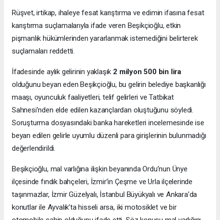
Rüşvet, irtikap, ihaleye fesat karıştırma ve edimin ifasına fesat
karıştırma suçlamalarıyla ifade veren Beşikçioğlu, etkin
pişmanlık hükümlerinden yararlanmak istemediğini belirterek
suçlamaları reddetti.
İfadesinde aylık gelirinin yaklaşık
2 milyon 500 bin lira
olduğunu beyan eden Beşikçioğlu, bu gelirin belediye başkanlığı
maaşı, oyunculuk faaliyetleri, telif gelirleri ve Tatbikat
Sahnesi’nden elde edilen kazançlardan oluştuğunu söyledi.
Soruşturma dosyasındaki banka hareketleri incelemesinde ise
beyan edilen gelirle uyumlu düzenli para girişlerinin bulunmadığı
değerlendirildi.
Beşikçioğlu, mal varlığına ilişkin beyanında Ordu’nun Ünye
ilçesinde fındık bahçeleri, İzmir’in Çeşme ve Urla ilçelerinde
taşınmazlar, İzmir Güzelyalı, İstanbul Büyükyalı ve Ankara’da
konutlar ile Ayvalık’ta hisseli arsa, iki motosiklet ve bir