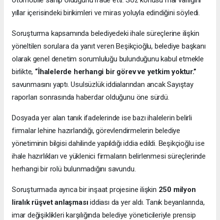
otomobile sahip olduğunu ifade etti. Söz konusu mal varlığını
yıllar içerisindeki birikimleri ve miras yoluyla edindiğini söyledi.
Soruşturma kapsamında belediyedeki ihale süreçlerine ilişkin
yöneltilen sorulara da yanıt veren Beşikçioğlu, belediye başkanı
olarak genel denetim sorumluluğu bulunduğunu kabul etmekle
birlikte,
“İhalelerde herhangi bir görev ve yetkim yoktur.”
savunmasını yaptı. Usulsüzlük iddialarından ancak Sayıştay
raporları sonrasında haberdar olduğunu öne sürdü.
Dosyada yer alan tanık ifadelerinde ise bazı ihalelerin belirli
firmalar lehine hazırlandığı, görevlendirmelerin belediye
yönetiminin bilgisi dahilinde yapıldığı iddia edildi. Beşikçioğlu ise
ihale hazırlıkları ve yüklenici firmaların belirlenmesi süreçlerinde
herhangi bir rolü bulunmadığını savundu.
Soruşturmada ayrıca bir inşaat projesine ilişkin
250 milyon
liralık rüşvet anlaşması
iddiası da yer aldı. Tanık beyanlarında,
imar değişiklikleri karşılığında belediye yöneticileriyle prensip