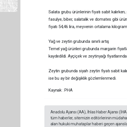
Salata grubu ürünlerinin fiyatı sabit kalırke
fasulye, biber, salatalık ve domates gibi ü
fiyatı 54,46 lira, meyvenin ortalama kilogram 
Yağ ve zeytin grubunda sınırlı artış
Temel yağ ürünleri grubunda margarin fiyatla
kaydedildi. Ayçiçek ve zeytinyağı fiyatlarında
Zeytin grubunda siyah zeytin fiyatı sabit kalı
ise bu ay bir değişiklik gözlemlenmedi.
Kaynak : PHA
Anadolu Ajansı (AA), İhlas Haber Ajansı (İHA
tüm haberler, sitemizin editörlerinin müdaha
alan hukuki muhataplar haberi geçen ajanslar