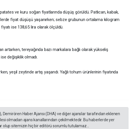
n; patates ve kuru soğan fiyatlarında düşüş görüldü. Patlıcan, kabak,
rünlerde fiyat düşüşü yaşanırken; sebze grubunun ortalama kilogram
fiyatı ise 138,65 lira olarak ölçüldü.
rı artarken, tereyağında bazı markalara bağlı olarak yükseliş
 ise değişiklik olmadı.
rken, yeşil zeytinde artış yaşandı. Yağlı tohum ürünlerinin fiyatında
), Demirören Haber Ajansı (DHA) ve diğer ajanslar tarafından eklenen
lesi olmadan ajans kanallarından çekilmektedir. Bu haberlerde yer
 olup sitemizin hiç bir editörü sorumlu tutulamaz...