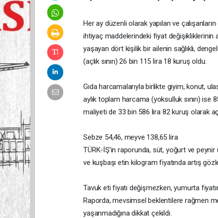
Her ay düzenli olarak yapılan ve çalışanlar
ihtiyaç maddelerindeki fiyat değişikliklerinin
yaşayan dört kişilik bir ailenin sağlıklı, den
(açlık sınırı) 26 bin 115 lira 18 kuruş oldu.
Gıda harcamalarıyla birlikte giyim, konut, ula
aylık toplam harcama (yoksulluk sınırı) ise 8
maliyeti de 33 bin 586 lira 82 kuruş olarak aç
Sebze 54,46, meyve 138,65 lira
TÜRK-İŞ’in raporunda, süt, yoğurt ve peynir ü
ve kuşbaşı etin kilogram fiyatında artış gözleml
Tavuk eti fiyatı değişmezken, yumurta fiyatını
Raporda, mevsimsel beklentilere rağmen mey
yaşanmadığına dikkat çekildi.