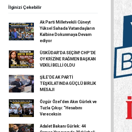
İlginizi Çekebilir
Ak Parti Milletvekili Cüneyt
Yüksel Sahada Vatandaşların
Kalbine Dokunmaya Devam
ediyor
ÜSKÜDAR’DA SEÇİM! CHP’DE
OY KRİZİNE RAĞMEN BAŞKAN
VEKİLİ BELLİ OLDU
ŞİLE’DE AK PARTİ
TEŞKİLATINDA GÜÇLÜ BİRLİK
MESAJI
Özgür Özel’den Akın Gürlek ve
Tuzla Çıkışı: “Hesabını
Vereceksin
Adalet Bakanı Gürlek: 44