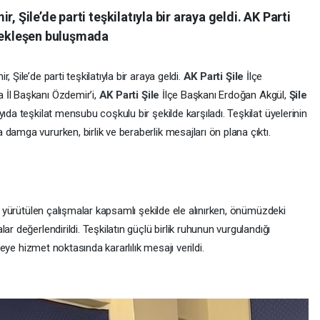
, Şile’de parti teşkilatıyla bir araya geldi. AK Parti
rçekleşen buluşmada
 Şile’de parti teşkilatıyla bir araya geldi.
AK Parti
Şile
İlçe
 İl Başkanı Özdemir’i,
AK Parti
Şile
İlçe Başkanı Erdoğan Akgül,
Şile
ıda teşkilat mensubu coşkulu bir şekilde karşıladı. Teşkilat üyelerinin
damga vururken, birlik ve beraberlik mesajları ön plana çıktı.
de yürütülen çalışmalar kapsamlı şekilde ele alınırken, önümüzdeki
r değerlendirildi. Teşkilatın güçlü birlik ruhunun vurgulandığı
lçeye hizmet noktasında kararlılık mesajı verildi.