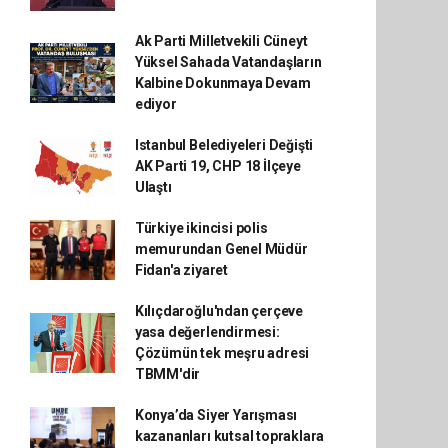
Ak Parti Milletvekili Cüneyt
Yüksel Sahada Vatandaşların
Kalbine Dokunmaya Devam
ediyor
Istanbul Belediyeleri Değişti
AK Parti 19, CHP 18 İlçeye
Ulaştı
Türkiye ikincisi polis
memurundan Genel Müdür
Fidan'a ziyaret
Kılıçdaroğlu'ndan çerçeve
yasa değerlendirmesi:
Çözümün tek meşru adresi
TBMM'dir
Konya’da Siyer Yarışması
kazananları kutsal topraklara