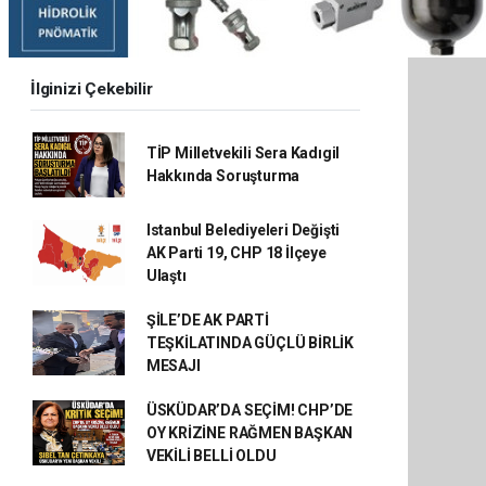
İlginizi Çekebilir
TİP Milletvekili Sera Kadıgil
Hakkında Soruşturma
Istanbul Belediyeleri Değişti
AK Parti 19, CHP 18 İlçeye
Ulaştı
ŞİLE’DE AK PARTİ
TEŞKİLATINDA GÜÇLÜ BİRLİK
MESAJI
ÜSKÜDAR’DA SEÇİM! CHP’DE
OY KRİZİNE RAĞMEN BAŞKAN
VEKİLİ BELLİ OLDU