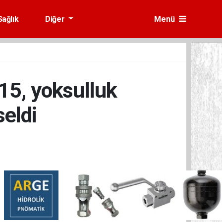
Sağlık
Diğer
Menü
115, yoksulluk
seldi