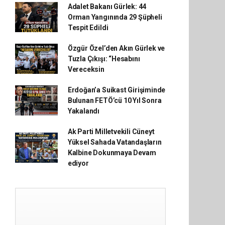
Adalet Bakanı Gürlek: 44
Orman Yangınında 29 Şüpheli
Tespit Edildi
Özgür Özel’den Akın Gürlek ve
Tuzla Çıkışı: “Hesabını
Vereceksin
Erdoğan’a Suikast Girişiminde
Bulunan FETÖ’cü 10 Yıl Sonra
Yakalandı
Ak Parti Milletvekili Cüneyt
Yüksel Sahada Vatandaşların
Kalbine Dokunmaya Devam
ediyor