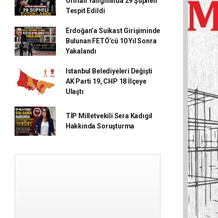
Orman Yangınında 29 Şüpheli
Tespit Edildi
Erdoğan’a Suikast Girişiminde
Bulunan FETÖ’cü 10 Yıl Sonra
Yakalandı
Istanbul Belediyeleri Değişti
AK Parti 19, CHP 18 İlçeye
Ulaştı
TİP Milletvekili Sera Kadıgil
Hakkında Soruşturma