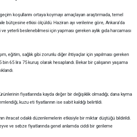
ın geçim koşullarını ortaya koymayı amaçlayan araştırmada, temel
 aile bütçesine etkisi ölçüldü. Haziran ayı verilerine göre, Ankara’da
geli ve yeterli beslenebilmesi için yapması gereken aylık gıda harcaması
şım, eğitim, sağlık gibi zorunlu diğer ihtiyaçlar için yapılması gereken
5 bin 65 lira 75 kuruş olarak hesaplandı. Bekar bir çalışanın yaşama
ıklandı.
rünlerinin fiyatlarında kayda değer bir değişiklik olmadığı; dana kıyma
endiği, kuzu eti fiyatlarının ise sabit kaldığı belirtildi.
n ihracat odaklı düzenlemelerin etkisiyle bir miktar düştüğü bildirildi.
ve ve sebze fiyatlarında genel anlamda ciddi bir gerileme