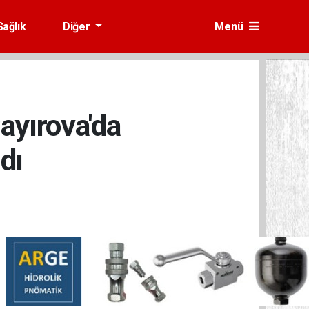
Sağlık
Diğer
Menü
ayırova'da
dı