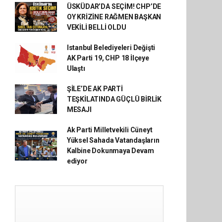
ÜSKÜDAR’DA SEÇİM! CHP’DE
OY KRİZİNE RAĞMEN BAŞKAN
VEKİLİ BELLİ OLDU
Istanbul Belediyeleri Değişti
AK Parti 19, CHP 18 İlçeye
Ulaştı
ŞİLE’DE AK PARTİ
TEŞKİLATINDA GÜÇLÜ BİRLİK
MESAJI
Ak Parti Milletvekili Cüneyt
Yüksel Sahada Vatandaşların
Kalbine Dokunmaya Devam
ediyor