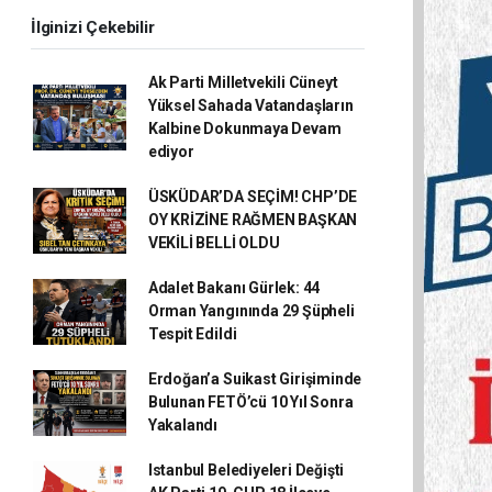
İlginizi Çekebilir
Ak Parti Milletvekili Cüneyt
Yüksel Sahada Vatandaşların
Kalbine Dokunmaya Devam
ediyor
ÜSKÜDAR’DA SEÇİM! CHP’DE
OY KRİZİNE RAĞMEN BAŞKAN
VEKİLİ BELLİ OLDU
Adalet Bakanı Gürlek: 44
Orman Yangınında 29 Şüpheli
Tespit Edildi
Erdoğan’a Suikast Girişiminde
Bulunan FETÖ’cü 10 Yıl Sonra
Yakalandı
Istanbul Belediyeleri Değişti