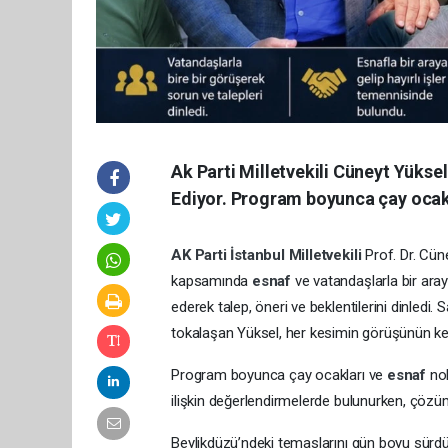
Ak Parti Milletvekili Cüneyt Yük
Ediyor. Program boyunca çay ocakl
AK Parti
İstanbul
Milletvekili
Prof. Dr. Cün
kapsamında
esnaf
ve vatandaşlarla bir aray
ederek talep, öneri ve beklentilerini dinledi
tokalaşan Yüksel, her kesimin görüşünün kend
Program boyunca çay ocakları ve
esnaf
no
ilişkin değerlendirmelerde bulunurken, çözüm
Beylikdüzü’ndeki temaslarını gün boyu sürdür