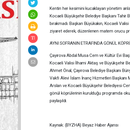
Kentin her kesimini kucaklayan yönetim anlayı
Kocaeli Büyükşehir Belediye Başkanı Tahir B
bırakmadı. Başkan Büyükakın, Kocaeli Valisi 
ziyaret ederek, düzenlenen matem orucu pro
AYNI SOFRANIN ETRAFINDA GÖNÜL KÖPR
Çayırova Abdal Musa Cem ve Kültür Evi Başka
Kocaeli Valisi İlhami Aktaş ve Büyükşehir B
Ahmet Önal, Çayırova Belediye Başkanı Büny
Vakfı Alevi İslam İnanç Hizmetleri Başkanı 
Arslan ve Kocaeli Büyükşehir Belediyesi Cem
gönül köprülerinin kurulduğu programda oku
paylaşıldı.
Kaynak: (BYZHA) Beyaz Haber Ajansı