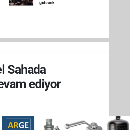
gidecek
el Sahada
evam ediyor