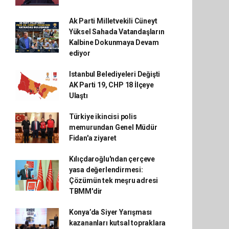
Ak Parti Milletvekili Cüneyt
Yüksel Sahada Vatandaşların
Kalbine Dokunmaya Devam
ediyor
Istanbul Belediyeleri Değişti
AK Parti 19, CHP 18 İlçeye
Ulaştı
Türkiye ikincisi polis
memurundan Genel Müdür
Fidan'a ziyaret
Kılıçdaroğlu'ndan çerçeve
yasa değerlendirmesi:
Çözümün tek meşru adresi
TBMM'dir
Konya’da Siyer Yarışması
kazananları kutsal topraklara