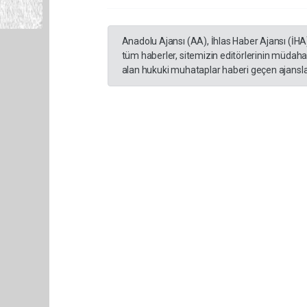
Anadolu Ajansı (AA), İhlas Haber Ajansı (İHA
tüm haberler, sitemizin editörlerinin müdaha
alan hukuki muhataplar haberi geçen ajanslar