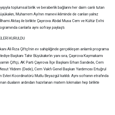
şıyla toplumsal birlik ve beraberlik bağlarını her daim canlı tutan
üyükakın, Muharrem Ayı’nın manevi ikliminde de canları yalnız
İlhami Aktaş ile birlikte Çayırova Abdal Musa Cem ve Kültür Evi’ni
gramında canlarla aynı sofrayı paylaştı.
ÜLERİ KURULDU
nı Ali Rıza Çiftçi’nin ev sahipliğinde gerçekleşen anlamlı programa
elediye Başkanı Tahir Büyükakın’ın yanı sıra, Çayırova Kaymakamı
amin Çiftçi, AK Parti Çayırova İlçe Başkanı Erhan Sarıdede, Cem
Mesut Yıldırım (Dede), Cem Vakfı Genel Başkan Yardımcısı Ertuğrul
 Evleri Koordinatörü Mutlu Beyazgül katıldı. Aynı sofranın etrafında
nan duaların ardından hazırlanan matem lokmaları hep birlikte