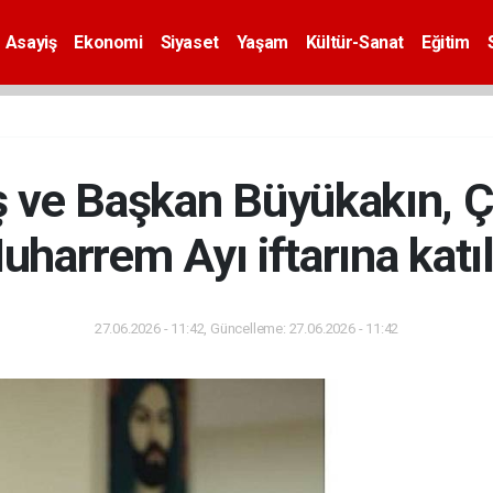
Asayiş
Ekonomi
Siyaset
Yaşam
Kültür-Sanat
Eğitim
ş ve Başkan Büyükakın, Ç
uharrem Ayı iftarına katıl
27.06.2026 - 11:42, Güncelleme: 27.06.2026 - 11:42