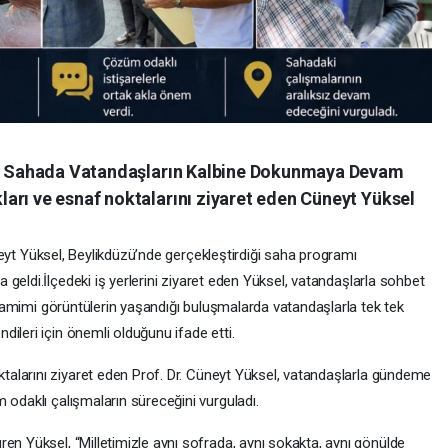
sel Sahada Vatandaşların Kalbine Dokunmaya Devam
arı ve esnaf noktalarını ziyaret eden Cüneyt Yüksel
eyt Yüksel, Beylikdüzü’nde gerçekleştirdiği saha programı
a geldi.İlçedeki iş yerlerini ziyaret eden Yüksel, vatandaşlarla sohbet
. Samimi görüntülerin yaşandığı buluşmalarda vatandaşlarla tek tek
ileri için önemli olduğunu ifade etti.
ktalarını ziyaret eden Prof. Dr. Cüneyt Yüksel, vatandaşlarla gündeme
 odaklı çalışmaların süreceğini vurguladı.
en Yüksel, “Milletimizle aynı sofrada, aynı sokakta, aynı gönülde