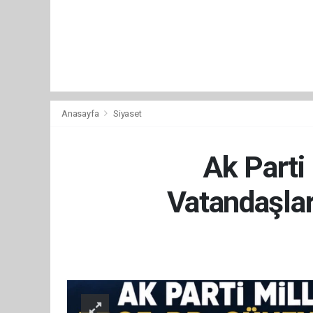
Anasayfa
Siyaset
Ak Parti
Vatandaşla