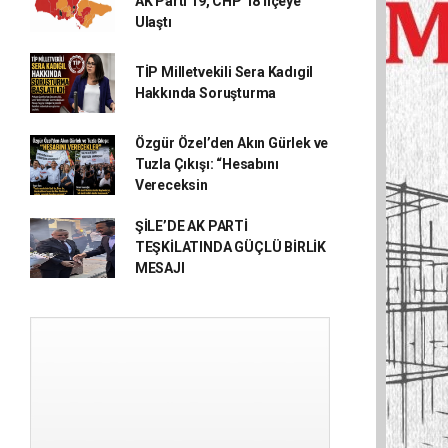
AK Parti 19, CHP 18 İlçeye
Ulaştı
TİP Milletvekili Sera Kadıgil
Hakkında Soruşturma
Özgür Özel’den Akın Gürlek ve
Tuzla Çıkışı: “Hesabını
Vereceksin
ŞİLE’DE AK PARTİ
TEŞKİLATINDA GÜÇLÜ BİRLİK
MESAJI