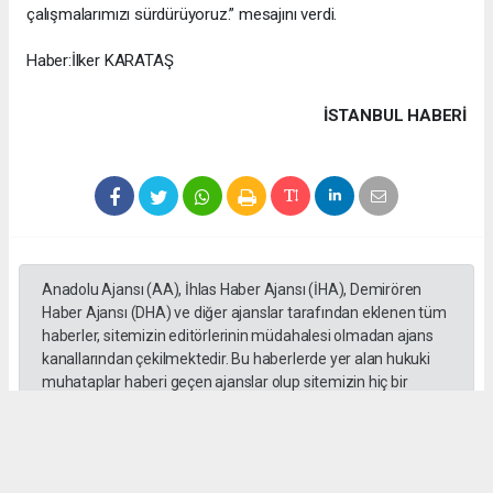
çalışmalarımızı sürdürüyoruz.” mesajını verdi.
Haber:İlker KARATAŞ
İSTANBUL HABERİ
Anadolu Ajansı (AA), İhlas Haber Ajansı (İHA), Demirören
Haber Ajansı (DHA) ve diğer ajanslar tarafından eklenen tüm
haberler, sitemizin editörlerinin müdahalesi olmadan ajans
kanallarından çekilmektedir. Bu haberlerde yer alan hukuki
muhataplar haberi geçen ajanslar olup sitemizin hiç bir
editörü sorumlu tutulamaz...
#Cüneyt Yüksel
#Ak Parti
#Milletvekili
#İstanbul
#Esnaf
#Ziyaretleri
#Vatandaşlar