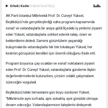
Erkek
|
Kadın
(Haberi Sesli Oku)
AK Parti İstanbul Milletvekili Prof. Dr. Cüneyt Yüksel,
Beylikdüzü’nde gerçekleştirdiği saha programı kapsamında
esnaf ve vatandaşlarla bir araya geldi.İlçedeki iş yerlerini ziyaret
eden Yüksel, vatandaşlarla sohbet ederek talep, öneri ve
beklentilerini dinledi. Samimi görüntülerin yaşandığı
buluşmalarda vatandaşlarla tek tek tokalaşan Yüksel, her
kesimin görüşünün kendileri için önemli olduğunu ifade etti.
Program boyunca çay ocakları ve esnaf noktalarını ziyaret
eden Prof. Dr. Cüneyt Yüksel, vatandaşlarla gündeme ilişkin
değerlendirmelerde bulunurken, çözüm odaklı çalışmaların
süreceğini vurguladı.
Beylikdüzü’ndeki temaslarını gün boyu sürdüren Yüksel,
“Milletimizle aynı sofrada, aynı sokakta, aynı gönülde olmaya
devam edeceğiz. Vatandaşlarımızın taleplerini dinleyerek