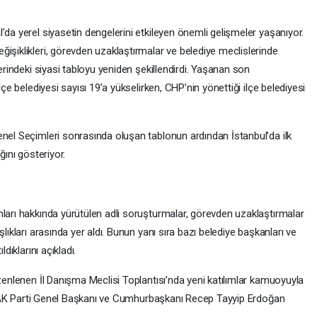
’da yerel siyasetin dengelerini etkileyen önemli gelişmeler yaşanıyor.
işiklikleri, görevden uzaklaştırmalar ve belediye meclislerinde
lerindeki siyasi tabloyu yeniden şekillendirdi. Yaşanan son
lçe belediyesi sayısı 19’a yükselirken, CHP’nin yönettiği ilçe belediyesi
enel Seçimleri sonrasında oluşan tablonun ardından İstanbul’da ilk
ğını gösteriyor.
nları hakkında yürütülen adli soruşturmalar, görevden uzaklaştırmalar
lıkları arasında yer aldı. Bunun yanı sıra bazı belediye başkanları ve
dıklarını açıkladı.
üzenlenen İl Danışma Meclisi Toplantısı’nda yeni katılımlar kamuoyuyla
eri AK Parti Genel Başkanı ve Cumhurbaşkanı Recep Tayyip Erdoğan