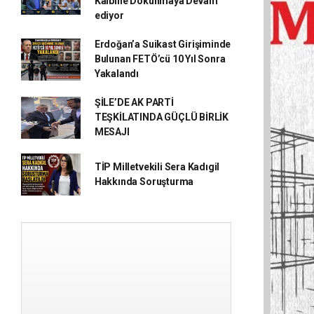
Kalbine Dokunmaya Devam
ediyor
Erdoğan’a Suikast Girişiminde
Bulunan FETÖ’cü 10 Yıl Sonra
Yakalandı
ŞİLE’DE AK PARTİ
TEŞKİLATINDA GÜÇLÜ BİRLİK
MESAJI
TİP Milletvekili Sera Kadıgil
Hakkında Soruşturma