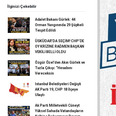
İlginizi Çekebilir
Adalet Bakanı Gürlek: 44
Orman Yangınında 29 Şüpheli
Tespit Edildi
ÜSKÜDAR’DA SEÇİM! CHP’DE
OY KRİZİNE RAĞMEN BAŞKAN
VEKİLİ BELLİ OLDU
Özgür Özel’den Akın Gürlek ve
Tuzla Çıkışı: “Hesabını
Vereceksin
Istanbul Belediyeleri Değişti
AK Parti 19, CHP 18 İlçeye
Ulaştı
Ak Parti Milletvekili Cüneyt
Yüksel Sahada Vatandaşların