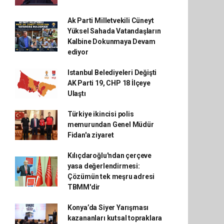
Ak Parti Milletvekili Cüneyt
Yüksel Sahada Vatandaşların
Kalbine Dokunmaya Devam
ediyor
Istanbul Belediyeleri Değişti
AK Parti 19, CHP 18 İlçeye
Ulaştı
Türkiye ikincisi polis
memurundan Genel Müdür
Fidan'a ziyaret
Kılıçdaroğlu'ndan çerçeve
yasa değerlendirmesi:
Çözümün tek meşru adresi
TBMM'dir
Konya’da Siyer Yarışması
kazananları kutsal topraklara