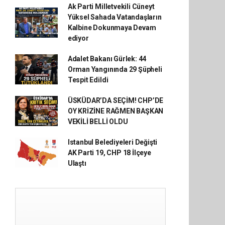
Ak Parti Milletvekili Cüneyt
Yüksel Sahada Vatandaşların
Kalbine Dokunmaya Devam
ediyor
Adalet Bakanı Gürlek: 44
Orman Yangınında 29 Şüpheli
Tespit Edildi
ÜSKÜDAR’DA SEÇİM! CHP’DE
OY KRİZİNE RAĞMEN BAŞKAN
VEKİLİ BELLİ OLDU
Istanbul Belediyeleri Değişti
AK Parti 19, CHP 18 İlçeye
Ulaştı