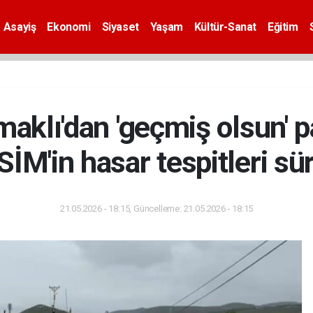
Asayiş
Ekonomi
Siyaset
Yaşam
Kültür-Sanat
Eğitim
klı'dan 'geçmiş olsun' p
İM'in hasar tespitleri sü
21.05.2026 - 18:15, Güncelleme: 21.05.2026 - 18:15