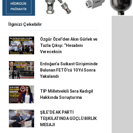
İlginizi Çekebilir
Özgür Özel’den Akın Gürlek ve
Tuzla Çıkışı: “Hesabını
Vereceksin
Erdoğan’a Suikast Girişiminde
Bulunan FETÖ’cü 10 Yıl Sonra
Yakalandı
TİP Milletvekili Sera Kadıgil
Hakkında Soruşturma
ŞİLE’DE AK PARTİ
TEŞKİLATINDA GÜÇLÜ BİRLİK
MESAJI