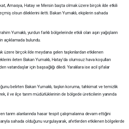
at, Amasya, Hatay ve Mersin başta olmak üzere birçok ilde etkili
eçmiş olsun dileklerini iletti. Bakan Yumaklı, ekiplerin sahada
m Yumaklı, yurdun farklı bölgelerinde etkili olan aşırı yağışların
şkin açıklamada bulundu.
 üzere birçok ilde meydana gelen taşkınlardan etkilenen
eklerini ileten Bakan Yumaklı, Hatay’da olumsuz hava koşulları
 vatandaşlar için başsağlığı diledi. Yaralılara ise acil şifalar
duğunu belirten Bakan Yumaklı, taşkın koruma, tahkimat ve temizlik
ek, il ve ilçe tarım müdürlüklerinin de bölgede üreticilerin yanında
en tarım alanlarında hasar tespit çalışmalarına devam ettiğini
larıyla sahada olduğunu vurgulayarak, afetlerden etkilenen bölgelerde