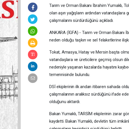
Tarım ve Orman Bakanı İbrahim Yumaklı, Tok
olan aşırı yağışların ardından vatandaşlara g
çalışmalarını sürdürdüğünü açıkladı.
ANKARA (İGFA) - Tarım ve Orman Bakanı İbrahi
neden olduğu taşkın ve sel felaketlerine ili
Tokat, Amasya, Hatay ve Mersin başta olmak
vatandaşlara ve üreticilere geçmiş olsun dil
nedeniyle yaşanan kazalarda hayatını kaybeden
temennisinde bulundu.
DSİ ekiplerinin ilk andan itibaren sahada ol
çalışmalarının aralıksız sürdüğünü ifade eder
olduğunu aktardı.
Bakan Yumaklı, TARSİM ekiplerinin zarar gör
kaydetti. Bakan Yumaklı, devletin tüm imkân
çalışmaların kesintisiz sürdüğünü belirtti.