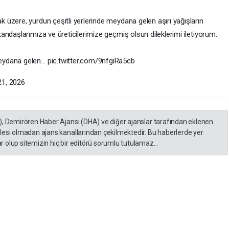
üzere, yurdun çeşitli yerlerinde meydana gelen aşırı yağışların
ndaşlarımıza ve üreticilerimize geçmiş olsun dileklerimi iletiyorum.
eydana gelen… pic.twitter.com/9nfgiRa5cb
21, 2026
), Demirören Haber Ajansı (DHA) ve diğer ajanslar tarafından eklenen
lesi olmadan ajans kanallarından çekilmektedir. Bu haberlerde yer
 olup sitemizin hiç bir editörü sorumlu tutulamaz...