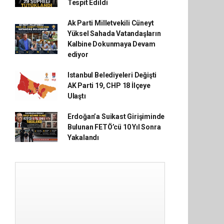
Tespit Edildi
Ak Parti Milletvekili Cüneyt
Yüksel Sahada Vatandaşların
Kalbine Dokunmaya Devam
ediyor
Istanbul Belediyeleri Değişti
AK Parti 19, CHP 18 İlçeye
Ulaştı
Erdoğan’a Suikast Girişiminde
Bulunan FETÖ’cü 10 Yıl Sonra
Yakalandı