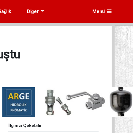
Sağlık
Diğer
Menü
uştu
İlginizi Çekebilir