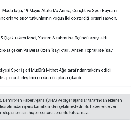
eri Müdürlüğü, 19 Mayıs Atatürk’ü Anma, Gençlik ve Spor Bayramı
çlerin ve spor tutkunlarının yoğun ilgi gösterdiği organizasyon,
 Çiçek takımı ikinci, Yıldırım S takımı ise üçüncü sırayı aldı.
kkat çeken Ali Berat Özen “sayı kralı”, Ahsen Toprak ise “sayı
diyesi Spor İşleri Müdürü Mithat Ağa tarafından takdim edildi.
 sporun birleştirici gücünü ön plana çıkardı.
), Demirören Haber Ajansı (DHA) ve diğer ajanslar tarafından eklenen
lesi olmadan ajans kanallarından çekilmektedir. Bu haberlerde yer
 olup sitemizin hiç bir editörü sorumlu tutulamaz...