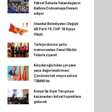
Yüksel Sahada Vatandaşların
Kalbine Dokunmaya Devam
ediyor
Istanbul Belediyeleri Değişti
AK Parti 19, CHP 18 İlçeye
Ulaştı
Türkiye ikincisi polis
memurundan Genel Müdür
Fidan'a ziyaret
Kılıçdaroğlu'ndan çerçeve
yasa değerlendirmesi:
Çözümün tek meşru adresi
TBMM'dir
Konya’da Siyer Yarışması
kazananları kutsal topraklara
gidecek