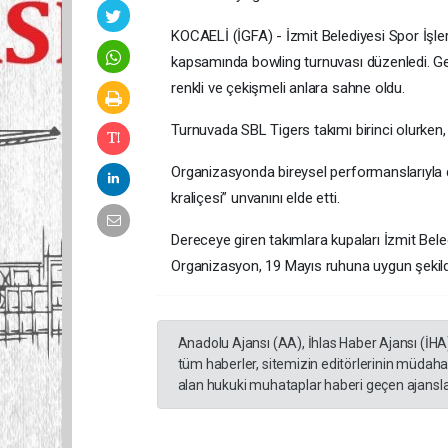
KOCAELİ (İGFA) - İzmit Belediyesi Spor İşl
kapsamında bowling turnuvası düzenledi. Gen
renkli ve çekişmeli anlara sahne oldu.
Turnuvada SBL Tigers takımı birinci olurken, 5
Organizasyonda bireysel performanslarıyla di
kraliçesi” unvanını elde etti.
Dereceye giren takımlara kupaları İzmit Bele
Organizasyon, 19 Mayıs ruhuna uygun şekilde
Anadolu Ajansı (AA), İhlas Haber Ajansı (İHA
tüm haberler, sitemizin editörlerinin müdaha
alan hukuki muhataplar haberi geçen ajanslar