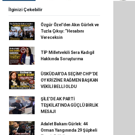
İlginizi Çekebilir
Özgür Özel’den Akın Gürlek ve
Tuzla Çıkışı: “Hesabını
Vereceksin
TİP Milletvekili Sera Kadıgil
Hakkında Soruşturma
ÜSKÜDAR’DA SEÇİM! CHP’DE
OY KRİZİNE RAĞMEN BAŞKAN
VEKİLİ BELLİ OLDU
ŞİLE’DE AK PARTİ
TEŞKİLATINDA GÜÇLÜ BİRLİK
MESAJI
Adalet Bakanı Gürlek: 44
Orman Yangınında 29 Şüpheli