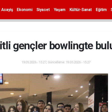
Asayiş
Ekonomi
Siyaset
Yaşam
Kültür-Sanat
Eğitim
itli gençler bowlingte bul
19.05.2026 - 15:27, Güncelleme: 19.05.2026 - 15:27