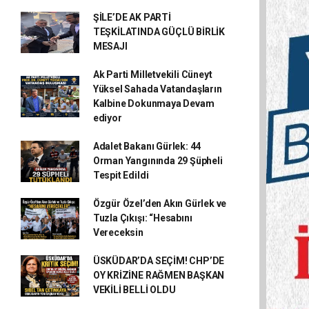
ŞİLE’DE AK PARTİ
TEŞKİLATINDA GÜÇLÜ BİRLİK
MESAJI
Ak Parti Milletvekili Cüneyt
Yüksel Sahada Vatandaşların
Kalbine Dokunmaya Devam
ediyor
Adalet Bakanı Gürlek: 44
Orman Yangınında 29 Şüpheli
Tespit Edildi
Özgür Özel’den Akın Gürlek ve
Tuzla Çıkışı: “Hesabını
Vereceksin
ÜSKÜDAR’DA SEÇİM! CHP’DE
OY KRİZİNE RAĞMEN BAŞKAN
VEKİLİ BELLİ OLDU