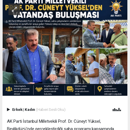
Erkek
|
Kadın
(Haberi Sesli Oku)
AK Parti İstanbul Milletvekili Prof. Dr. Cüneyt Yüksel,
Beylikdüzü’nde gerçekleştirdiği saha programı kapsamında