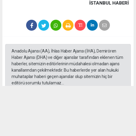
İSTANBUL HABERİ
Anadolu Ajansı (AA), İhlas Haber Ajansı (İHA), Demirören
Haber Ajansı (DHA) ve diğer ajanslar tarafından eklenen tüm
haberler, sitemizin editörlerinin müdahalesi olmadan ajans
kanallarından çekilmektedir. Bu haberlerde yer alan hukuki
muhataplar haberi geçen ajanslar olup sitemizin hiç bir
editörü sorumlu tutulamaz...
#Cüneyt Yüksel
#Ak Parti
#Milletvekili
#İstanbul
#Esnaf
#Ziyaretleri
#Vatandaşlar
Anasayfa
Siyaset