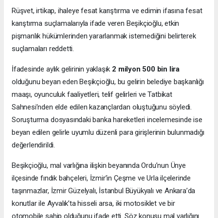
Rüşvet, irtikap, ihaleye fesat karıştırma ve edimin ifasına fesat
karıştırma suçlamalarıyla ifade veren Beşikçioğlu, etkin
pişmanlık hükümlerinden yararlanmak istemediğini belirterek
suçlamaları reddetti.
İfadesinde aylık gelirinin yaklaşık
2 milyon 500 bin lira
olduğunu beyan eden Beşikçioğlu, bu gelirin belediye başkanlığı
maaşı, oyunculuk faaliyetleri, telif gelirleri ve Tatbikat
Sahnesi’nden elde edilen kazançlardan oluştuğunu söyledi.
Soruşturma dosyasındaki banka hareketleri incelemesinde ise
beyan edilen gelirle uyumlu düzenli para girişlerinin bulunmadığı
değerlendirildi.
Beşikçioğlu, mal varlığına ilişkin beyanında Ordu’nun Ünye
ilçesinde fındık bahçeleri, İzmir’in Çeşme ve Urla ilçelerinde
taşınmazlar, İzmir Güzelyalı, İstanbul Büyükyalı ve Ankara’da
konutlar ile Ayvalık’ta hisseli arsa, iki motosiklet ve bir
otomobile sahip olduğunu ifade etti. Söz konusu mal varlığını