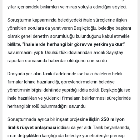
yıllar içerisindeki birikimleri ve miras yoluyla edindiğini söyledi.
Soruşturma kapsamında belediyedeki ihale süreçlerine ilişkin
yöneltilen sorulara da yanıt veren Beşikçioğlu, belediye başkanı
olarak genel denetim sorumluluğu bulunduğunu kabul etmekle
birlikte,
“İhalelerde herhangi bir görev ve yetkim yoktur.”
savunmasını yaptı. Usulsüzlük iddialarından ancak Sayıştay
raporları sonrasında haberdar olduğunu öne sürdü.
Dosyada yer alan tanık ifadelerinde ise bazı ihalelerin belirli
firmalar lehine hazırlandığı, görevlendirmelerin belediye
yönetiminin bilgisi dahilinde yapıldığı iddia edildi. Beşikçioğlu ise
ihale hazırlıkları ve yüklenici firmaların belirlenmesi süreçlerinde
herhangi bir rolü bulunmadığını savundu.
Soruşturmada ayrıca bir inşaat projesine ilişkin
250 milyon
liralık rüşvet anlaşması
iddiası da yer aldı. Tanık beyanlarında,
imar değişiklikleri karşılığında belediye yöneticileriyle prensip