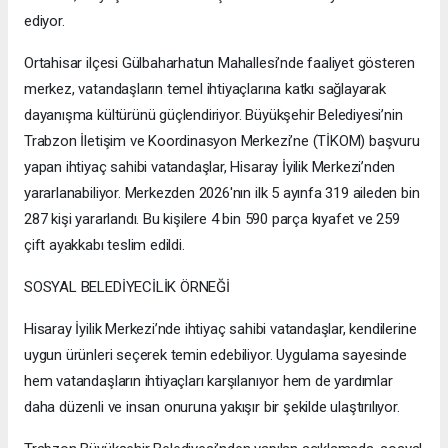
ediyor.
Ortahisar ilçesi Gülbaharhatun Mahallesi’nde faaliyet gösteren
merkez, vatandaşların temel ihtiyaçlarına katkı sağlayarak
dayanışma kültürünü güçlendiriyor. Büyükşehir Belediyesi’nin
Trabzon İletişim ve Koordinasyon Merkezi’ne (TİKOM) başvuru
yapan ihtiyaç sahibi vatandaşlar, Hisaray İyilik Merkezi’nden
yararlanabiliyor. Merkezden 2026'nın ilk 5 ayınfa 319 aileden bin
287 kişi yararlandı. Bu kişilere 4 bin 590 parça kıyafet ve 259
çift ayakkabı teslim edildi.
SOSYAL BELEDİYECİLİK ÖRNEĞİ
Hisaray İyilik Merkezi’nde ihtiyaç sahibi vatandaşlar, kendilerine
uygun ürünleri seçerek temin edebiliyor. Uygulama sayesinde
hem vatandaşların ihtiyaçları karşılanıyor hem de yardımlar
daha düzenli ve insan onuruna yakışır bir şekilde ulaştırılıyor.