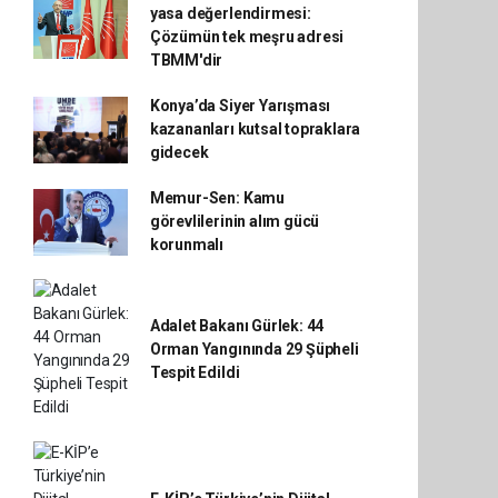
yasa değerlendirmesi:
Çözümün tek meşru adresi
TBMM'dir
Konya’da Siyer Yarışması
kazananları kutsal topraklara
gidecek
Memur-Sen: Kamu
görevlilerinin alım gücü
korunmalı
Adalet Bakanı Gürlek: 44
Orman Yangınında 29 Şüpheli
Tespit Edildi