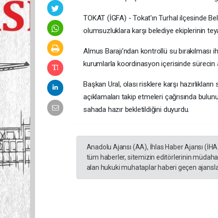
TOKAT (İGFA) - Tokat'ın Turhal ilçesinde Be
olumsuzluklara karşı belediye ekiplerinin tey
Almus Barajı’ndan kontrollü su bırakılması iht
kurumlarla koordinasyon içerisinde sürecin a
Başkan Ural, olası risklere karşı hazırlıklar
açıklamaları takip etmeleri çağrısında bulun
sahada hazır bekletildiğini duyurdu.
Anadolu Ajansı (AA), İhlas Haber Ajansı (İHA
tüm haberler, sitemizin editörlerinin müdaha
alan hukuki muhataplar haberi geçen ajanslar