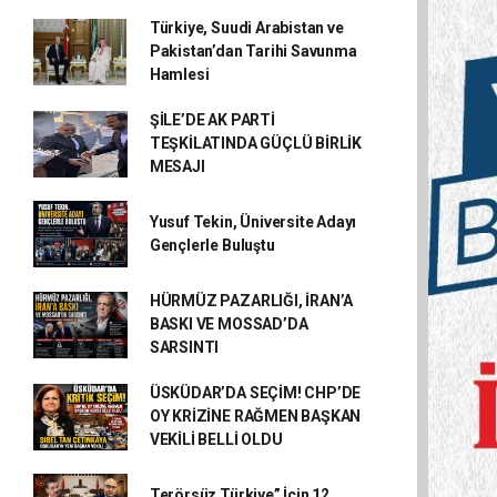
Türkiye, Suudi Arabistan ve
Pakistan’dan Tarihi Savunma
Hamlesi
ŞİLE’DE AK PARTİ
TEŞKİLATINDA GÜÇLÜ BİRLİK
MESAJI
Yusuf Tekin, Üniversite Adayı
Gençlerle Buluştu
HÜRMÜZ PAZARLIĞI, İRAN’A
BASKI VE MOSSAD’DA
SARSINTI
ÜSKÜDAR’DA SEÇİM! CHP’DE
OY KRİZİNE RAĞMEN BAŞKAN
VEKİLİ BELLİ OLDU
Terörsüz Türkiye” İçin 12