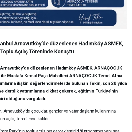
 İstanbul Arnavutköy’de düzenlenen Hadımköy ASMEK,
oplu Açılış Töreninde Konuştu
anbul Arnavutköy’de düzenlenen Hadımköy ASMEK, ARNAÇOCUK
i
ile Mustafa Kemal Paşa Mahallesi ARNAÇOCUK Temel Atma
rımlarına ilişkin değerlendirmelerde bulunan Tekin, son 20 yılda
e derslik yatırımlarına dikkat çekerek, eğitimin Türkiye’nin
biri olduğunu vurguladı.
n, Arnavutköy’de çocuklar, gençler ve vatandaşların kullanımına
n açılış törenlerine katıldı.
rkı’nın toplu açılışının gerçekleştirildiği programın yanı sıra