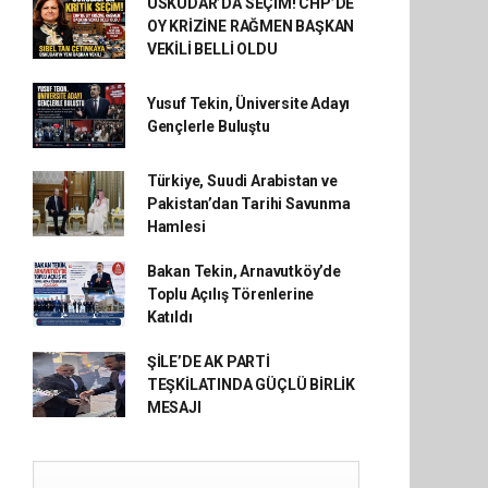
ÜSKÜDAR’DA SEÇİM! CHP’DE
OY KRİZİNE RAĞMEN BAŞKAN
VEKİLİ BELLİ OLDU
Yusuf Tekin, Üniversite Adayı
Gençlerle Buluştu
Türkiye, Suudi Arabistan ve
Pakistan’dan Tarihi Savunma
Hamlesi
Bakan Tekin, Arnavutköy’de
Toplu Açılış Törenlerine
Katıldı
ŞİLE’DE AK PARTİ
TEŞKİLATINDA GÜÇLÜ BİRLİK
MESAJI