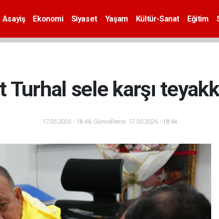
Asayiş
Ekonomi
Siyaset
Yaşam
Kültür-Sanat
Eğitim
t Turhal sele karşı teyak
17.05.2026 - 18:44, Güncelleme: 17.05.2026 - 18:44