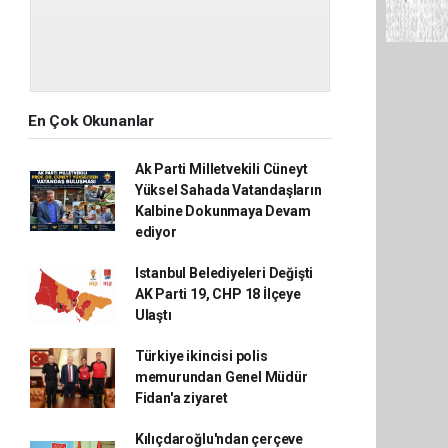
En Çok Okunanlar
Ak Parti Milletvekili Cüneyt
Yüksel Sahada Vatandaşların
Kalbine Dokunmaya Devam
ediyor
Istanbul Belediyeleri Değişti
AK Parti 19, CHP 18 İlçeye
Ulaştı
Türkiye ikincisi polis
memurundan Genel Müdür
Fidan'a ziyaret
Kılıçdaroğlu'ndan çerçeve