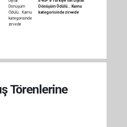
E-KİP’e Türkiye’nin Dijital
Dönüşüm Ödülü... Kamu
kategorisinde zirvede
ış Törenlerine