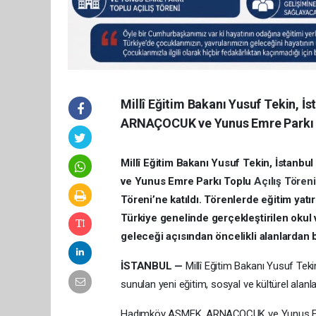
Millî Eğitim Bakanı Yusuf Tekin,
ARNAÇOCUK ve Yunus Emre Parkı T
Millî Eğitim Bakanı Yusuf Tekin, İst
ve Yunus Emre Parkı Toplu
Açılış Tören
Töreni’ne katıldı. Törenlerde eğitim yatı
Türkiye genelinde gerçekleştirilen okul v
geleceği açısından öncelikli alanlardan 
İSTANBUL —
Millî Eğitim Bakanı Yusuf Teki
sunulan yeni eğitim, sosyal ve kültürel alanları
Hadımköy ASMEK, ARNAÇOCUK ve Yunus Emre Pa