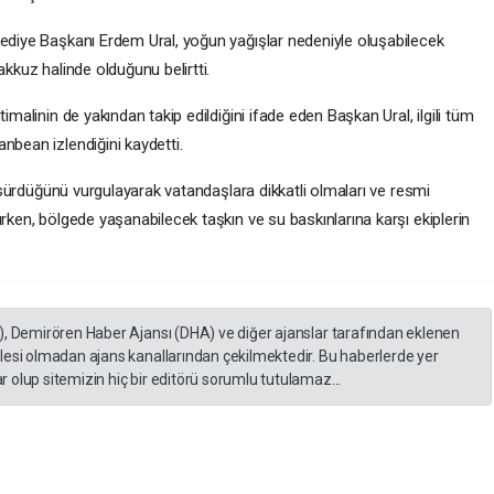
lediye Başkanı Erdem Ural, yoğun yağışlar nedeniyle oluşabilecek
akkuz halinde olduğunu belirtti.
imalinin de yakından takip edildiğini ifade eden Başkan Ural, ilgili tüm
nbean izlendiğini kaydetti.
ın sürdüğünü vurgulayarak vatandaşlara dikkatli olmaları ve resmi
urken, bölgede yaşanabilecek taşkın ve su baskınlarına karşı ekiplerin
), Demirören Haber Ajansı (DHA) ve diğer ajanslar tarafından eklenen
lesi olmadan ajans kanallarından çekilmektedir. Bu haberlerde yer
 olup sitemizin hiç bir editörü sorumlu tutulamaz...