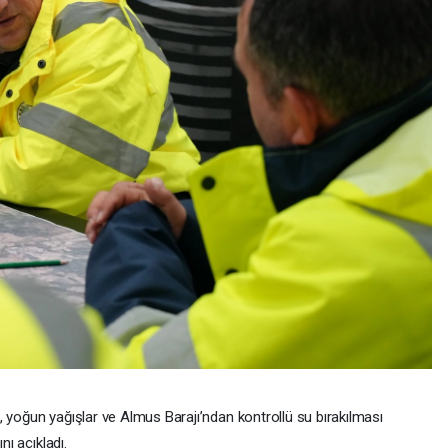
 yoğun yağışlar ve Almus Barajı’ndan kontrollü su bırakılması
nı açıkladı.